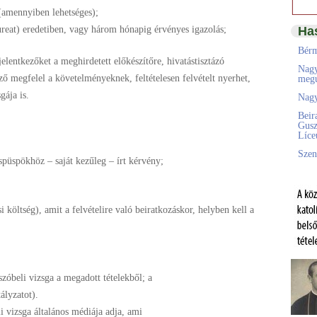
(amennyiben lehetséges);
reat) eredetiben, vagy három hónapig érvényes igazolás;
Ha
Bérm
 jelentkezőket a meghirdetett
előkészítőre, hivatástisztázó
Nagy
ező
megfelel a követelményeknek, feltételesen felvételt nyerhet,
megú
gája is.
Nagy
Beir
Gusz
;
Líc
Szen
spüspökhöz – saját kezűleg – írt kérvény;
költség), amit a felvételire való
beiratkozáskor, helyben kell a
 szóbeli vizsga a megadott tételekből; a
tályzatot).
eli vizsga általános médiája adja, ami