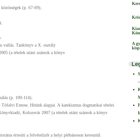
Ker
y közösségek (p. 67-69);
Kris
);
Kia
Kön
).
A gy
s vallás. Tankönyv a X. osztály
kis
005 (a tételek utáni számok a könyv
Le
–
málás (p. 109-114);
F
 Tófalvi Emese, Hitünk alapjai. A
katekizmus dogmatikai tételei.
Könyvkiadó, Kolozsvár 2007 (a tételek utáni számok a könyv
I
K
orátus értesíti a felvételizőt a
helyi plébánoson keresztül.