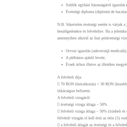
Szülők egyházi házasságáról igazolás 
Érettségi diploma (diplomă de bacalau
N.B. Sikertelen érettségi esetén is várjuk a
beszélgetésekre és felvételire. Ha a jelentk
amennyiben sikerül
az őszi pótérettségi vizs
Orvosi igazolás (adeverinţă medicală)
A plébános ajánló levele;
Érsek úrhoz illetve az illetékes megyé
A felvételi díja:
 70 RON (beiratkozás) + 30 RON (kezelési 
titkárságon befizetni.
A felvételi vizsgáról:
 érettségi vizsga átlaga – 50%
 felvételi vizsga átlaga – 50% (írásbeli és
felvételi vizsgán el kell érni az ötös (5) osz
 a felvételi átlagát az érettségi és a felvét