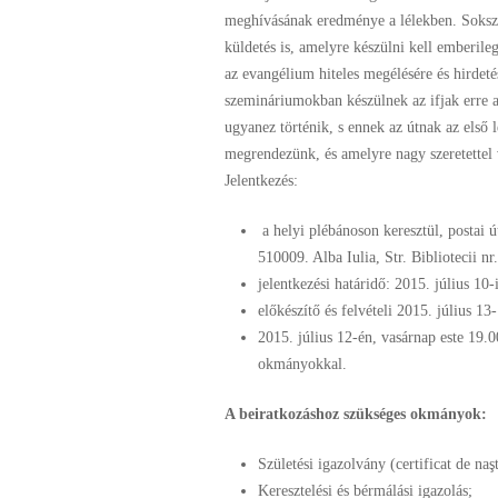
meghívásának eredménye
a lélekben. Soks
küldetés
is, amelyre készülni kell emberile
az
evangélium hiteles megélésére és
hirdet
szemináriumokban
készülnek az ifjak erre
ugyanez
történik, s ennek az útnak az első 
megrendezünk, és
amelyre nagy szeretettel
Jelentkezés:
a helyi plébánoson keresztül, postai ú
510009. Alba Iulia, Str. Bibliotecii nr.
jelentkezési határidő: 2015. július 10-
előkészítő és felvételi 2015. július 1
2015. július 12-én, vasárnap este 19.
okmányokkal.
A beiratkozáshoz szükséges okmányok:
Születési igazolvány (certificat de naş
Keresztelési és bérmálási igazolás;