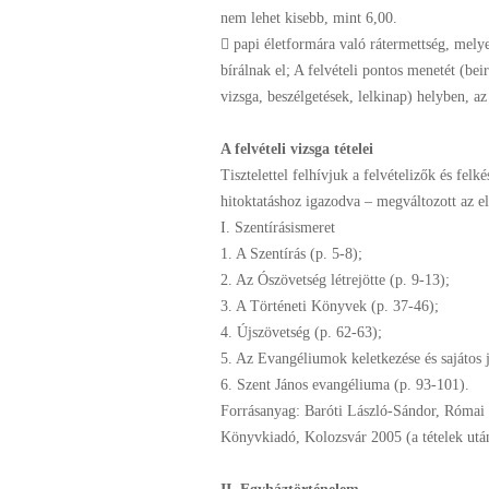
nem lehet kisebb, mint 6,00.
 papi életformára való rátermettség, melye
bírálnak el; A felvételi pontos menetét (beir
vizsga, beszélgetések, lelkinap) helyben, az
A felvételi vizsga tételei
Tisztelettel felhívjuk a felvételizők
és felk
hitoktatáshoz
igazodva – megváltozott az e
I. Szentírásismeret
1. A Szentírás (p. 5-8);
2. Az Ószövetség létrejötte (p. 9-13);
3. A Történeti Könyvek (p. 37-46);
4. Újszövetség (p. 62-63);
5. Az Evangéliumok keletkezése és sajátos j
6. Szent János evangéliuma (p. 93-101).
Forrásanyag: Baróti László-Sándor, Római 
Könyvkiadó, Kolozsvár 2005 (a tételek ut