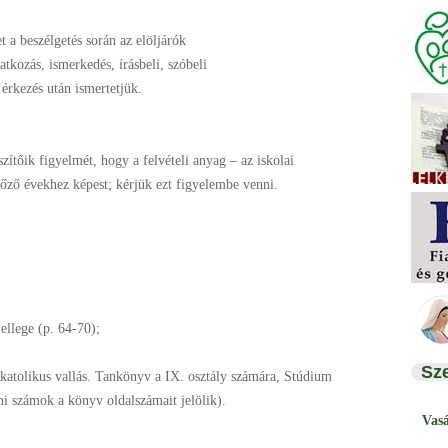
t a beszélgetés során az elöljárók
atkozás, ismerkedés, írásbeli, szóbeli
 érkezés után ismertetjük.
észítőik figyelmét, hogy a
felvételi anyag – az iskolai
lőző
évekhez képest; kérjük ezt figyelembe
venni.
ellege (p. 64-70);
Sz
katolikus vallás. Tankönyv a IX.
osztály számára, Stúdium
áni számok a
könyv oldalszámait jelölik).
Vas