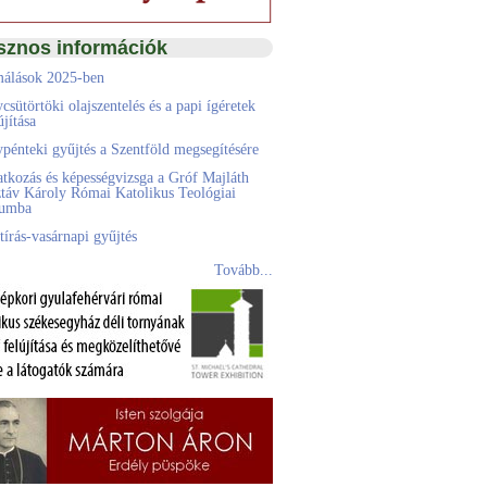
sznos információk
álások 2025-ben
csütörtöki olajszentelés és a papi ígéretek
jítása
pénteki gyűjtés a Szentföld megsegítésére
atkozás és képességvizsga a Gróf Majláth
táv Károly Római Katolikus Teológiai
eumba
tírás-vasárnapi gyűjtés
Tovább...