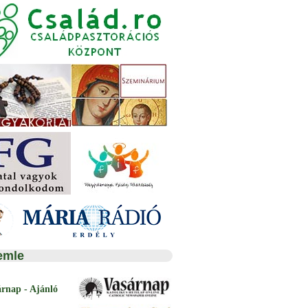
emle
árnap - Ajánló