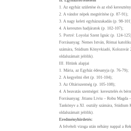
II. Egyháztörténelem
1. Az egyház születése és az első keresztén
2. A vándor népek megtérítése (p. 87-91);
3. A nagy keleti egyházszakadás (p. 98-101
4. A keresztes hadjáratok (p. 102-107);
5. Portré: Loyolai Szent Ignác (p. 124-125
Forrásanyag: Nemes István, Római katoliku
számára, Stúdium Könyvkiadó, Kolozsvár 2
oldalszámait jelölik).
III. Hitünk alapjai
1. Mária, az Egyház édesanyja (p. 76-79);
2. A kegyelmi élet (p. 101-104);
3. Az Oltáriszentség (p. 105-108);
4. A beavatás szentségei: keresztelés és bér
Forrásanyag: Jitianu Liviu – Robu Magda –
Tankönyv a XI. osztály számára, Stúdium
oldalszámait jelölik).
Eredményhirdetés:
A felvételi vizsga után néhány nappal a Rekt