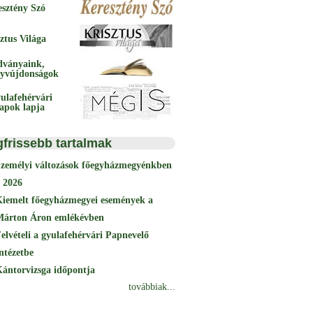
esztény Szó
ztus Világa
dványaink,
yvújdonságok
ulafehérvári
papok lapja
gfrissebb tartalmak
Személyi változások főegyházmegyénkben
 2026
Kiemelt főegyházmegyei események a
Márton Áron emlékévben
elvételi a gyulafehérvári Papnevelő
ntézetbe
ántorvizsga időpontja
továbbiak...