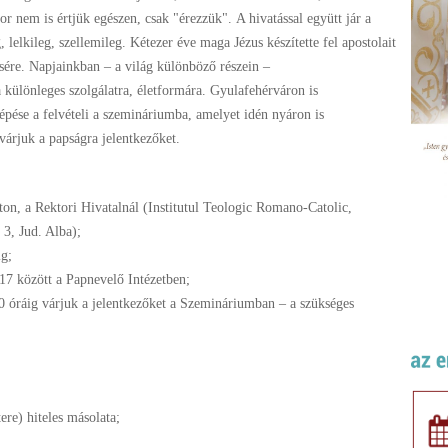
zor nem is értjük
egészen, csak "érezzük".
A hivatással együtt jár a
g,
lelkileg, szellemileg. Kétezer éve maga
Jézus készítette fel apostolait
ésére. Napjainkban – a világ
különböző részein –
 a különleges
szolgálatra, életformára.
Gyulafehérváron is
lépése
a felvételi a szemináriumba, amelyet
idén nyáron is
 várjuk a
papságra jelentkezőket.
ton, a Rektori Hivatalnál (Institutul
Teologic Romano-Catolic,
 3, Jud. Alba);
ig;
3-17 között a Papnevelő Intézetben;
00 óráig várjuk a jelentkezőket a Szemináriumban – a szükséges
tere) hiteles másolata;