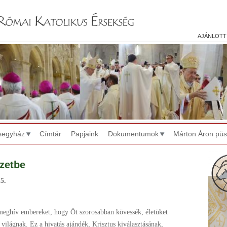
Jump to navigation
ajánlott
segyház
Címtár
Papjaink
Dokumentumok
Márton Áron pü
ézetbe
5.
 meghív embereket, hogy Őt
szorosabban kövessék, életüket
a
világnak. Ez a hivatás ajándék, Krisztus
kiválasztásának,