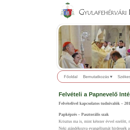
Főoldal
Bemutatkozás
Széke
Felvételi a Papnevelő Int
Felvételivel kapcsolatos tudnivalók – 201
Papképzés – Pasztorális szak
Krisztus ma is, mint kétezer évvel
ezelőtt,
Neki
ajándékozva evangéliumát hirdessék 