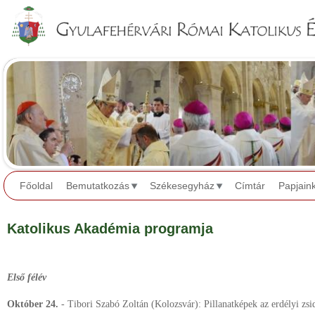
Jump to navigation
Főoldal
Bemutatkozás
Székesegyház
Címtár
Papjain
Katolikus Akadémia programja
Első félév
Október 24.
- Tibori Szabó Zoltán (Kolozsvár): Pillanatképek az erdélyi zsid