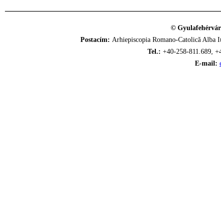
© Gyulafehérvár
Postacím:
Arhiepiscopia Romano-Catolică Alba Iu
Tel.:
+40-258-811.689, +
E-mail: