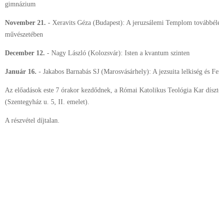
gimnázium
November 21.
- Xeravits Géza (Budapest): A jeruzsálemi Templom továbbélé
művészetében
December 12.
- Nagy László (Kolozsvár): Isten a kvantum szinten
Január 16.
- Jakabos Barnabás SJ (Marosvásárhely): A jezsuita lelkiség és F
Az előadások este 7 órakor kezdődnek, a Római Katolikus Teológia Kar dísz
(Szentegyház u. 5, II. emelet).
A részvétel díjtalan.