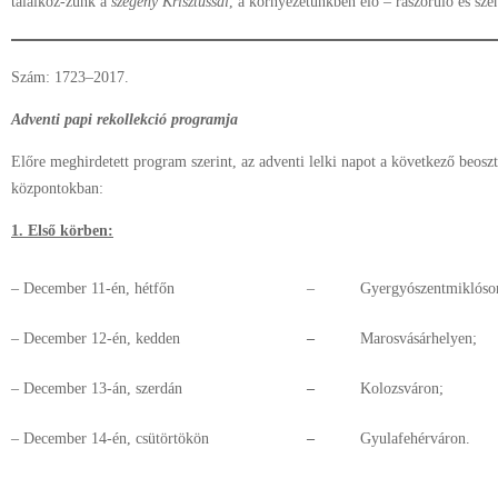
találkoz-zunk a
szegény Krisztussal
, a környezetünkben élő – rászoruló és sz
Szám: 1723–2017.
Adventi papi rekollekció programja
Előre meghirdetett program szerint, az adventi lelki napot a következő beoszt
központokban:
1. Első körben:
– December 11-én, hétfőn
–
Gyergyószentmiklóso
– December 12-én, kedden
–
Marosvásárhelyen;
– December 13-án, szerdán
–
Kolozsváron;
– December 14-én, csütörtökön
–
Gyulafehérváron.