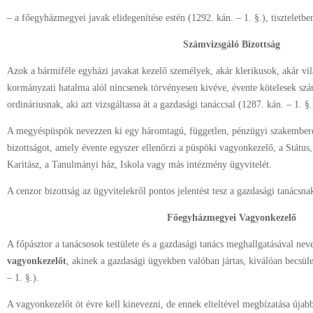
– a főegyházmegyei javak elidegenítése estén (1292. kán. – 1. §.), tiszteletbe
Számvizsgáló Bizottság
Azok a bármiféle egyházi javakat kezelő személyek, akár klerikusok, akár vi
kormányzati hatalma alól nincsenek törvényesen kivéve, évente kötelesek szám
ordináriusnak, aki azt vizsgáltassa át a gazdasági tanáccsal (1287. kán. – 1. §.
A megyéspüspök nevezzen ki egy háromtagú, független, pénzügyi szakembere
bizottságot, amely évente egyszer ellenőrzi a püspöki vagyonkezelő, a Státus
Karitász, a Tanulmányi ház, Iskola vagy más intézmény ügyvitelét.
A cenzor bizottság az ügyvitelekről pontos jelentést tesz a gazdasági tanácsnak
Főegyházmegyei Vagyonkezelő
A főpásztor a tanácsosok testülete és a gazdasági tanács meghallgatásával ne
vagyonkezelőt
, akinek a gazdasági ügyekben valóban jártas, kiválóan becsül
– 1. §.).
A vagyonkezelőt öt évre kell kinevezni, de ennek elteltével megbízatása újab