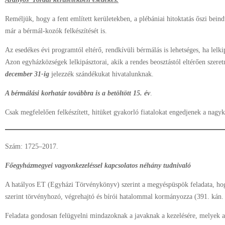
Reméljük, hogy a fent említett kerületekben, a plébániai hitoktatás őszi be
már a bérmál-kozók felkészítését is.
Az esedékes évi programtól eltérő, rendkívüli bérmálás is lehetséges, ha lelk
Azon egyházközségek lelkipásztorai, akik a rendes beosztástól eltérően szere
december 31-ig
jelezzék szándékukat hivatalunknak.
A bérmálási korhatár továbbra is a betöltött 15. év
.
Csak megfelelően felkészített, hitüket gyakorló fiatalokat engedjenek a nagy
Szám: 1725–2017.
Főegyházmegyei vagyonkezeléssel kapcsolatos néhány tudnivaló
A hatályos ET (Egyházi Törvénykönyv) szerint a megyéspüspök feladata, hogy
szerint törvényhozó, végrehajtó és bírói hatalommal kormányozza (391. kán. 
Feladata gondosan felügyelni mindazoknak a javaknak a kezelésére, melyek a n