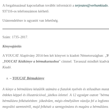
A forgalmazással kapcsolatban további információ a
terjesztes@verbumkiado.
937116-os telefonszámon kérhető.
Utánrendelésre is ugyanitt van lehetőség.
Szám: 1735–2017.
Könyvajánlás
A YOUCAT Alapítvány 2014-ben két könyvet is kiadott Németországban: „
Y
„
YOUCAT Kézikönyv a bérmakurzushoz
” címmel. Tavasszal mindkét kiadvá
Kiadó
.
–
YOUCAT Bérmakönyv
A könyv a bérmálásra készülők számára a fiatalok nyelvén és stílusában mutat
érdekes képpel és illusztrációval, játékos ötlettel. A 12 egységre osztott "bérm
bérmálásra felkészítésben: jókedvűen, mégis elmélyülten vázolja fel a legfont
megváltó szeretetéről, majd felkészít a szentgyónásra és magára a bérmálásra.