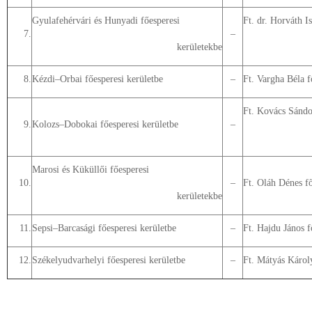
Gyulafehérvári és Hunyadi főesperesi
Ft. dr. Horváth I
7.
–
kerületekbe
8.
Kézdi–Orbai főesperesi kerületbe
–
Ft. Vargha Béla f
Ft. Kovács Sándo
9.
Kolozs–Dobokai főesperesi kerületbe
–
Marosi és Küküllői főesperesi
10.
–
Ft. Oláh Dénes fő
kerületekbe
11.
Sepsi–Barcasági főesperesi kerületbe
–
Ft. Hajdu János f
12.
Székelyudvarhelyi főesperesi kerületbe
–
Ft. Mátyás Károly