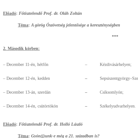
Előadó
:
Főtisztelendő
Prof. dr. Oláh Zoltán
Téma
:
A görög Ószövetség jelentősége a kereszténységben
***
2. Második körben:
– December 11-én, hétfőn
–
Kézdivásárhelyen;
– December 12-én, kedden
–
Sepsiszentgyörgy–Sze
– December 13-án, szerdán
–
Csíksomlyón;
– December 14-én, csütörtökön
–
Székelyudvarhelyen.
Előadó
:
Főtisztelendő
Prof. dr. Holló László
Téma
:
Gyón(j)unk-e még a 21. században is?