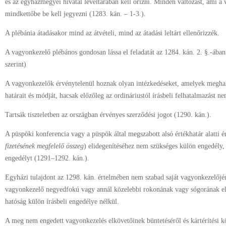
és az egyházmegyei hivatal levéltárában kell őrizni. Minden változást, ami 
mindkettőbe be kell jegyezni (1283. kán. – 1-3.).
A plébánia átadásakor mind az átvételi, mind az átadási leltárt ellenőrizzék.
A vagyonkezelő plébános gondosan lássa el feladatát az 1284. kán. 2. §.-ában l
szerint)
A vagyonkezelők érvénytelenül hoznak olyan intézkedéseket, amelyek meghal
határait és módját, hacsak előzőleg az ordináriustól írásbeli felhatalmazást ne
Tartsák tiszteletben az országban érvényes szerződési jogot (1290. kán.).
A püspöki konferencia vagy a püspök által megszabott alsó értékhatár alatti é
fizetésének megfelelő összeg
) elidegenítéséhez nem szükséges külön engedély, 
engedélyt (1291–1292. kán.).
Egyházi tulajdont az 1298. kán. értelmében nem szabad saját vagyonkezelőjé
vagyonkezelő negyedfokú vagy annál közelebbi rokonának vagy sógorának elad
hatóság külön írásbeli engedélye nélkül.
A meg nem engedett vagyonkezelés elkövetőinek büntetéséről és kártérítési kö