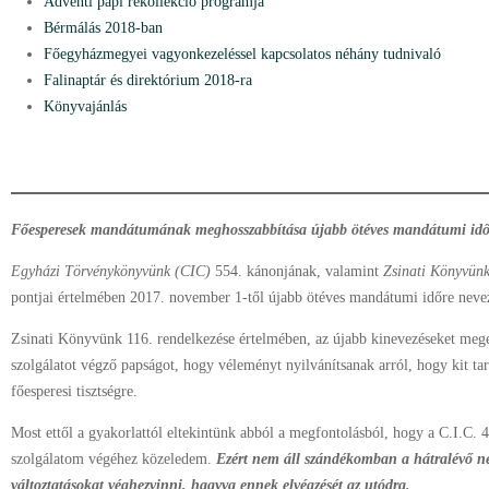
Adventi papi rekollekció programja
Bérmálás 2018-ban
Főegyházmegyei vagyonkezeléssel kapcsolatos néhány tudnivaló
Falinaptár és direktórium 2018-ra
Könyvajánlás
F
őesperesek mandátumának meghosszabbítása újabb ötéves mandátumi idő
Egyházi Törvénykönyvünk (CIC)
554. kánonjának, valamint
Zsinati Könyvün
pontjai értelmében 2017. november 1-től újabb ötéves mandátumi időre nevez
Zsinati Könyvünk 116. rendelkezése értelmében, az újabb kinevezéseket meg
szolgálatot végző papságot, hogy véleményt nyilvánítsanak arról, hogy kit ta
főesperesi tisztségre.
Most ettől a gyakorlattól eltekintünk abból a megfontolásból, hogy a C.I.C. 
szolgálatom végéhez közeledem.
Ezért nem áll szándékomban a hátralévő n
változtatásokat véghezvinni, hagyva ennek elvégzését az utódra.