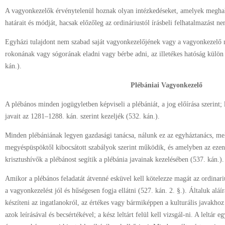
A vagyonkezelők érvénytelenül hoznak olyan intézkedéseket, amelyek meghal
határait és módját, hacsak előzőleg az ordináriustól írásbeli felhatalmazást ne
Egyházi tulajdont nem szabad saját vagyonkezelőjének vagy a vagyonkezelő 
rokonának vagy sógorának eladni vagy bérbe adni, az illetékes hatóság külön 
kán.).
Plébániai Vagyonkezelő
A plébános minden jogügyletben képviseli a plébániát, a jog előírása szerint;
javait az 1281–1288. kán. szerint kezeljék (532. kán.).
Minden plébániának legyen gazdasági tanácsa, nálunk ez az egyháztanács, me
megyéspüspöktől kibocsátott szabályok szerint működik, és amelyben az ezen 
krisztushívők a plébánost segítik a plébánia javainak kezelésében (537. kán.).
Amikor a plébános feladatát átvenné esküvel kell kötelezze magát az ordinari
a vagyonkezelést jól és hűségesen fogja ellátni (527. kán. 2. §.). Általuk aláír
készíteni az ingatlanokról, az értékes vagy bármiképpen a kulturális javakhoz
azok leírásával és becsértékével; a kész leltárt felül kell vizsgál-ni. A leltár