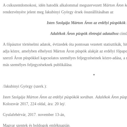
A csíkszentdomokosi, idén hatodik alkalommal megszervezett
Márton Áron k
rendezvényére jelent meg Jakubinyi György érsek összeállításában az
Isten Szolgája
Márton Áron az erdélyi püspökök 
Adalékok Áron püspök életrajzi adataihoz
című
A főpásztor történelmi adatok, évtizedek óta pontosan vezetett statisztikák,
adja közre, amelyben elhelyezi Márton Áron püspök alakját az erdélyi főpapo
szerző Áron püspökkel kapcsolatos személyes feljegyzéseinek közre-adása, a 
más személyes feljegyzéseknek publikálása.
*
/Jakubinyi György (szerk.):
Isten Szolgája Márton Áron az erdélyi püspökök sorában. Adalékok Áron püspö
Kolozsvár 2017, 224 oldal, ára: 20 lej/.
Gyulafehérvár, 2017. november 13-án,
Magyar szentek és boldogok emléknapján.