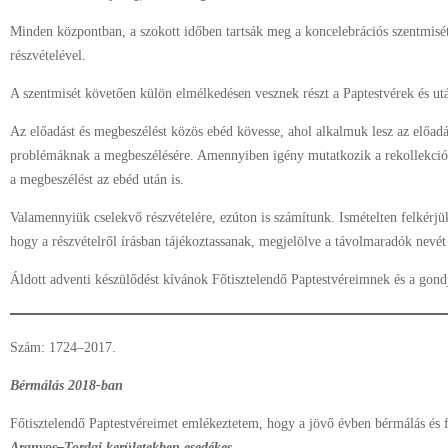
Minden központban, a szokott időben tartsák meg a koncelebrációs szentmisé
részvételével.
A szentmisét követően külön elmélkedésen vesznek részt a Paptestvérek és ut
Az előadást és megbeszélést közös ebéd kövesse, ahol alkalmuk lesz az előad
problémáknak a megbeszélésére. Amennyiben igény mutatkozik a rekollekciós 
a megbeszélést az ebéd után is.
Valamennyiük cselekvő részvételére, ezúton is számítunk. Ismételten felkérjü
hogy a részvételről írásban tájékoztassanak, megjelölve a távolmaradók nevét 
Áldott adventi készülődést kívánok Főtisztelendő Paptestvéreimnek és a gondj
Szám: 1724–2017.
Bérmálás 2018-ban
Főtisztelendő Paptestvéreimet emlékeztetem, hogy a jövő évben bérmálás és f
Aranyos–Tordai kerületekben esedékes.