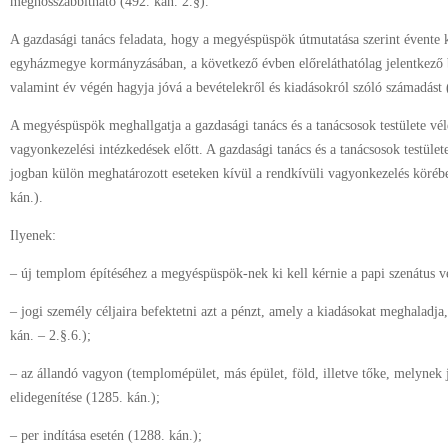
meghosszabbítható (492. kán. 2.§).
A gazdasági tanács feladata, hogy a megyéspüspök útmutatása szerint évente k
egyházmegye kormányzásában, a következő évben előreláthatólag jelentkező b
valamint év végén hagyja jóvá a bevételekről és kiadásokról szóló számadást 
A megyéspüspök meghallgatja a gazdasági tanács és a tanácsosok testülete vé
vagyonkezelési intézkedések előtt. A gazdasági tanács és a tanácsosok testüle
jogban külön meghatározott eseteken kívül a rendkívüli vagyonkezelés köréb
kán.).
Ilyenek:
– új templom építéséhez a megyéspüspök-nek ki kell kérnie a papi szenátus v
– jogi személy céljaira befektetni azt a pénzt, amely a kiadásokat meghaladja
kán. – 2.§.6.);
– az állandó vagyon (templomépület, más épület, föld, illetve tőke, melynek 
elidegenítése (1285. kán.);
– per indítása esetén (1288. kán.);