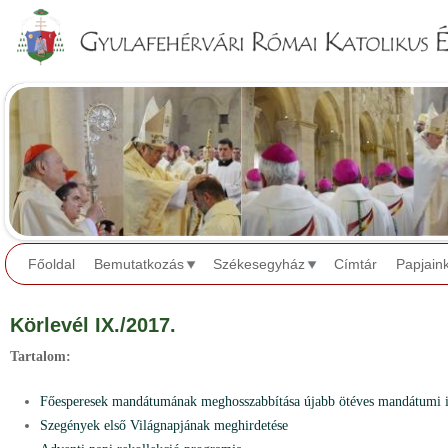
Jump to navigation
Főoldal
Bemutatkozás
Székesegyház
Címtár
Papjain
Körlevél IX./2017.
Tartalom:
Főesperesek mandátumának meghosszabbítása újabb ötéves mandátumi 
Szegények első Világnapjának meghirdetése