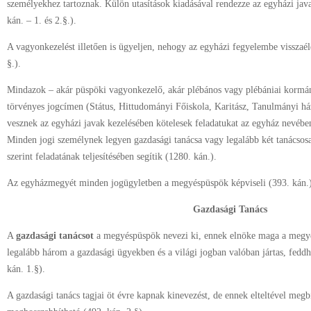
személyekhez tartoznak. Külön utasítások kiadásával rendezze az egyházi jav
kán. – 1. és 2.§.).
A vagyonkezelést illetően is ügyeljen, nehogy az egyházi fegyelembe visszaél
§.).
Mindazok – akár püspöki vagyonkezelő, akár plébános vagy plébániai kormán
törvényes jogcímen (Státus, Hittudományi Főiskola, Karitász, Tanulmányi há
vesznek az egyházi javak kezelésében kötelesek feladatukat az egyház nevében 
Minden jogi személynek legyen gazdasági tanácsa vagy legalább két tanácsosa
szerint feladatának teljesítésében segítik (1280. kán.).
Az egyházmegyét minden jogügyletben a megyéspüspök képviseli (393. kán.)
Gazdasági Tanács
A
gazdasági tanácsot
a megyéspüspök nevezi ki, ennek elnöke maga a megy
legalább három a gazdasági ügyekben és a világi jogban valóban jártas, feddhe
kán. 1.§).
A gazdasági tanács tagjai öt évre kapnak kinevezést, de ennek elteltével megb