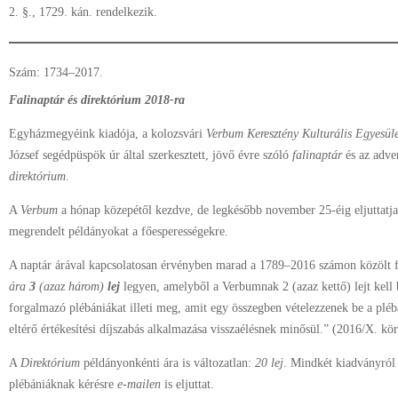
2. §., 1729. kán. rendelkezik.
S
zám: 1734–2017.
Falinaptár és direktórium 2018-ra
Egyházmegyéink kiadója, a kolozsvári
Verbum Keresztény Kulturális Egyesül
József segédpüspök úr által szerkesztett, jövő évre szóló
falinaptár
és az adve
direktórium
.
A
Verbum
a hónap közepétől kezdve, de legkésőbb november 25-éig eljuttatja
megrendelt példányokat a főesperességekre.
A naptár árával kapcsolatosan érvényben marad a 1789–2016 számon közölt f
ára
3
(azaz három)
lej
legyen, amelyből a Verbumnak 2 (azaz kettő) lejt kell 
forgalmazó plébániákat illeti meg, amit egy összegben vételezzenek be a pléb
eltérő értékesítési díjszabás alkalmazása visszaélésnek minősül.” (2016/X. kör
A
Direktórium
példányonkénti ára is változatlan:
20 lej
. Mindkét kiadványról 
plébániáknak kérésre
e-mailen
is eljuttat.