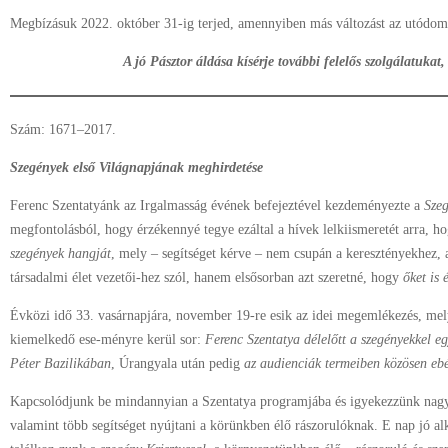
Megbízásuk 2022. október 31-ig terjed, amennyiben más változást az utódo
A jó Pásztor áldása kísérje további felelős szolgálatukat,
Szám: 1671–2017.
Szegények első Világnapjának meghirdetése
Ferenc Szentatyánk az Irgalmasság évének befejeztével kezdeményezte a
Szeg
megfontolásból, hogy érzékennyé tegye ezáltal a hívek lelkiismeretét arra, 
szegények hangját
, mely – segítséget kérve – nem csupán a keresztényekhez, 
társadalmi élet vezetői-hez szól, hanem elsősorban azt szeretné, hogy
őket is
Évközi idő 33. vasárnapjára, november 19-re esik az idei megemlékezés, m
kiemelkedő ese-ményre kerül sor:
Ferenc Szentatya délelőtt a szegényekkel eg
Péter Bazilikában
, Úrangyala után pedig
az audienciák termeiben közösen ebé
Kapcsolódjunk be mindannyian a Szentatya programjába és igyekezzünk nag
valamint több segítséget nyújtani a körünkben élő rászorulóknak. E nap jó a