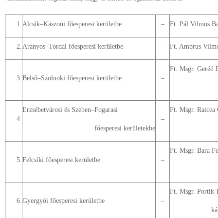
1.
Alcsík–Kászoni főesperesi kerületbe
–
Ft. Pál Vilmos Ba
2.
Aranyos–Tordai főesperesi kerületbe
–
Ft. Ambrus Vilmo
Ft. Msgr. Geréd P
3.
Belső–Szolnoki főesperesi kerületbe
–
Erzsébetvárosi és Szeben–Fogarasi
Ft. Msgr. Raicea
4.
–
főesperesi kerületekbe
Ft. Msgr. Bara Fe
5.
Felcsíki főesperesi kerületbe
–
Ft. Msgr. Portik
6.
Gyergyói főesperesi kerületbe
–
ká