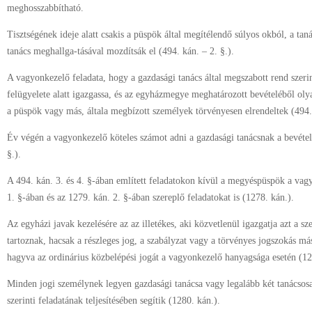
meghosszabbítható.
Tisztségének ideje alatt csakis a püspök által megítélendő súlyos okból, a taná
tanács meghallga-tásával mozdítsák el (494. kán. – 2. §.).
A vagyonkezelő feladata, hogy a gazdasági tanács által megszabott rend szer
felügyelete alatt igazgassa, és az egyházmegye meghatározott bevételéből ol
a püspök vagy más, általa megbízott személyek törvényesen elrendeltek (494. 
Év végén a vagyonkezelő köteles számot adni a gazdasági tanácsnak a bevétele
§.).
A 494. kán. 3. és 4. §-ában említett feladatokon kívül a megyéspüspök a vag
1. §-ában és az 1279. kán. 2. §-ában szereplő feladatokat is (1278. kán.).
Az egyházi javak kezelésére az az illetékes, aki közvetlenül igazgatja azt a s
tartoznak, hacsak a részleges jog, a szabályzat vagy a törvényes jogszokás m
hagyva az ordinárius közbelépési jogát a vagyonkezelő hanyagsága esetén (127
Minden jogi személynek legyen gazdasági tanácsa vagy legalább két tanácsosa
szerinti feladatának teljesítésében segítik (1280. kán.).