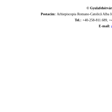
© Gyulafehérvár
Postacím:
Arhiepiscopia Romano-Catolică Alba Iu
Tel.:
+40-258-811.689, +
E-mail: