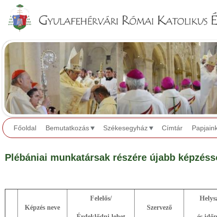
Jump to navigation
Főoldal
Bemutatkozás
Székesegyház
Címtár
Papjain
Plébániai munkatársak részére újabb képzéss
Felelős/
Helys
Képzés neve
Szervező
Érdeklődni lehet
és idő