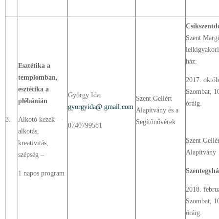
Csíkszent
Szent Margi
lelkigyakorl
ház:
Esztétika a
templomban,
2017. októb
esztétika a
Szombat, 1
György Ida:
Szent Gellért
plébánián
óráig.
gyorgyida@ gmail.com
Alapítvány és a
3.
Alkotó kezek –
Segítőnővérek
0740799581
alkotás,
Szent Gellé
kreativitás,
Alapítvány
szépség –
Szentegyhá
1 napos program
2018. febru
Szombat, 1
óráig.