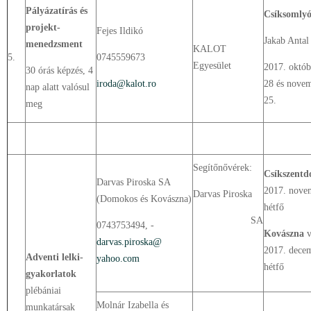
Pályázatírás és
Csíksomly
projekt-
Fejes Ildikó
Jakab Antal
menedzsment
KALOT
5.
0745559673
Egyesület
2017. októb
30 órás képzés, 4
iroda@kalot.ro
28 és novem
nap alatt valósul
25.
meg
Segítőnővérek:
Csíkszent
Darvas Piroska SA
2017. nove
Darvas Piroska
(Domokos és Kovászna)
hétfő
SA
0743753494, -
Kovászna
v
darvas.piroska@
2017. decem
Adventi lelki-
yahoo.com
hétfő
gyakorlatok
plébániai
Molnár Izabella és
munkatársak