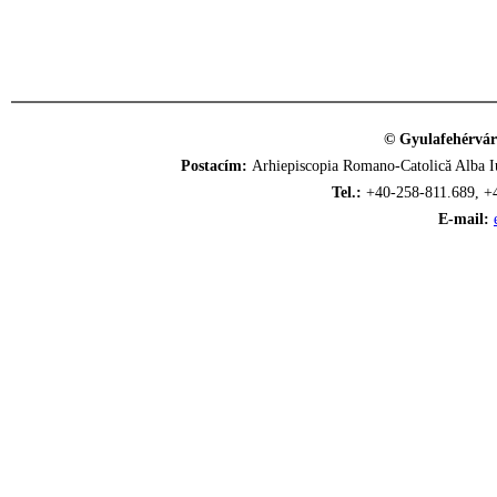
© Gyulafehérvár
Postacím:
Arhiepiscopia Romano-Catolică Alba Iu
Tel.:
+40-258-811.689, +
E-mail: