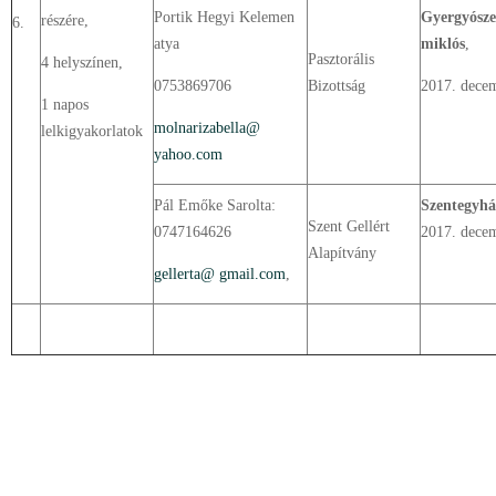
Portik Hegyi Kelemen
Gyergyósze
részére,
6.
atya
miklós
,
Pasztorális
4 helyszínen,
0753869706
Bizottság
2017. decem
1 napos
molnarizabella@
lelkigyakorlatok
yahoo.com
Pál Emőke Sarolta:
Szentegyhá
Szent Gellért
0747164626
2017. decem
Alapítvány
gellerta@ gmail.com
,