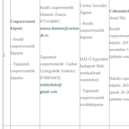
Caritas Szociális
Kezdő csoporvezetők:
Csíksomly
Ágazat:
Demeter Zsuzsa:
Antal Ház
Csoportvezető
0751140067,
- Kezdő
képzés:
zsuzsa.demeter@caritas-
Kezdő
csoportvezetők
ab.ro
csoportveze
képzése
- Kezdő
képzés: 201
csoportvezetők
november 1
képzése
2.
(péntek-vas
Tapasztalt
HÁLÓ Egyesület
- Tapasztalt
csoportvezetők:
Csobot
budapesti Háló
csoportvezetők
Györgydeák Szabolcs:
munkatársak
képzése
0749059459,
Haladó cspo
vezetésével:
erdelyihalo@
képzés: 201
- Tapasztalt
gmail.com
január 26-2
csoportvezetők
(péntek-vas
továbbképzése