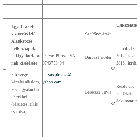
Csíkszent
Együtt az élő
vízforrás felé -
Segítőnővérek:
Alapképzés
hétköznapok
- Több alk
lelkigyakorlatá-
Darvas Piroska SA:
2017. nove
Darvas Piroska
nak kísérésére
0743753494
2018. áprili
4.
SA
3 hétvégés
darvas.piroska@
képzési alkalom,
yahoo.com
Részleteket 
közte gyakorlati
Bereczki Silvia
mellékelt
részekkel
dokumentu
SA
(részletes leírás
csatolva)