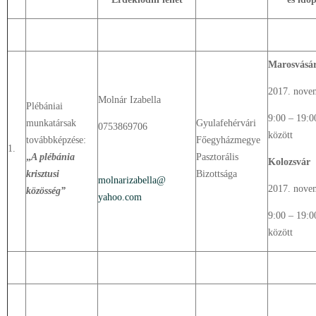
Marosvásár
2017. nove
Molnár Izabella
Plébániai
9:00 – 19:0
munkatársak
Gyulafehérvári
0753869706
között
továbbképzése:
Főegyházmegye
1.
„
A plébánia
Pasztorális
Kolozsvár
krisztusi
Bizottsága
molnarizabella@
2017. nove
közösség”
yahoo.com
9:00 – 19:0
között