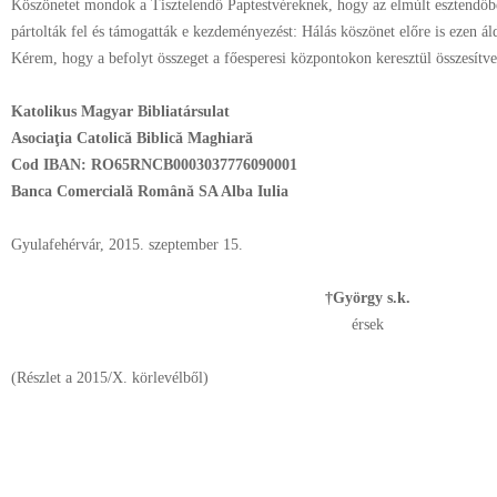
Köszönetet mondok a Tisztelendő Paptestvéreknek, hogy az elmúlt esztendőbe
pártolták fel és támogatták e kezdeményezést:
Hálás köszönet előre is ezen ál
Kérem, hogy a befolyt összeget a főesperesi központokon keresztül összesítve
Katolikus Magyar Bibliatársulat
Asociaţia Catolică Biblică Maghiară
Cod IBAN: RO65RNCB0003037776090001
Banca Comercială Română SA Alba Iulia
Gyulafehérvár, 2015. szeptember 15.
†György s.k.
érsek
(
Részlet a 2015/X. körlevélből)