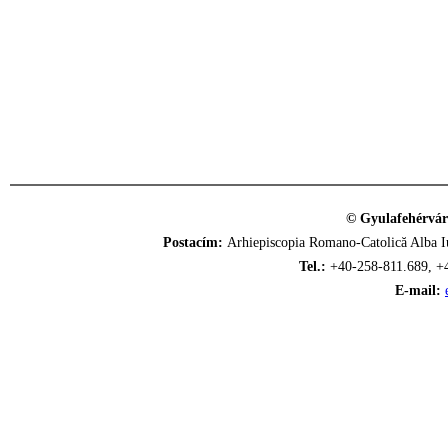
© Gyulafehérvár
Postacím:
Arhiepiscopia Romano-Catolică Alba Iu
Tel.:
+40-258-811.689, +
E-mail: