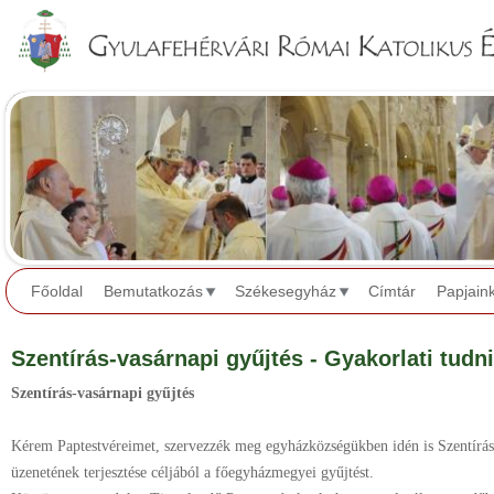
Jump to navigation
Főoldal
Bemutatkozás
Székesegyház
Címtár
Papjain
Szentírás-vasárnapi gyűjtés - Gyakorlati tudn
Szentírás-vasárnapi gyűjtés
Kérem Paptestvéreimet, szervezzék meg egyházközségükben idén is Szentírás 
üzenetének terjesztése céljából a főegyházmegyei gyűjtést.