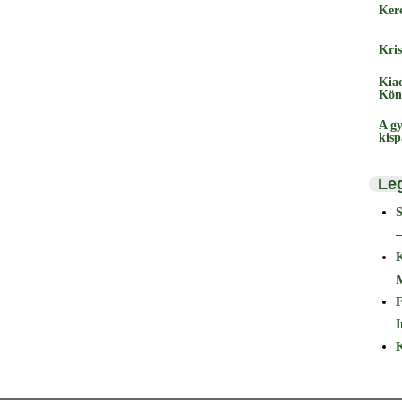
Ker
Kris
Kia
Kön
A gy
kis
Le
–
F
I
K