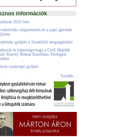
sznos információk
álások 2025-ben
csütörtöki olajszentelés és a papi ígéretek
jítása
pénteki gyűjtés a Szentföld megsegítésére
atkozás és képességvizsga a Gróf Majláth
táv Károly Római Katolikus Teológiai
eumba
tírás-vasárnapi gyűjtés
Tovább...