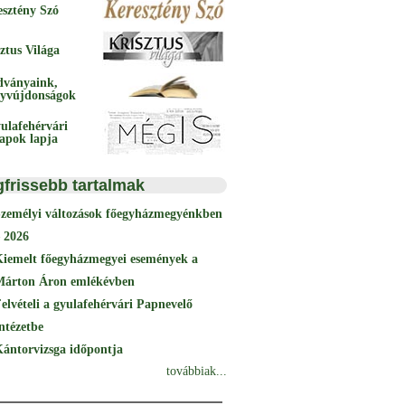
esztény Szó
ztus Világa
dványaink,
yvújdonságok
ulafehérvári
papok lapja
gfrissebb tartalmak
Személyi változások főegyházmegyénkben
 2026
Kiemelt főegyházmegyei események a
Márton Áron emlékévben
elvételi a gyulafehérvári Papnevelő
ntézetbe
ántorvizsga időpontja
továbbiak...