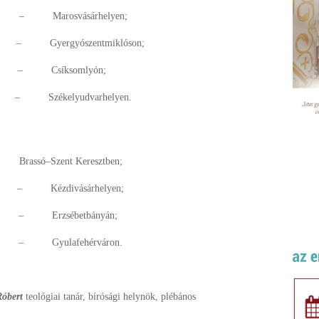
 Marosvásárhelyen;
Gyergyószentmiklóson;
– Csíksomlyón;
– Székelyudvarhelyen.
ssó–Szent Keresztben;
 Kézdivásárhelyen;
– Erzsébetbányán;
– Gyulafehérváron.
Róbert
teológiai tanár, bírósági helynök, plébános