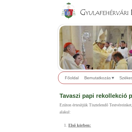
Főoldal
Bemutatkozás
Széke
Tavaszi papi rekollekció 
Ezúton értesítjük Tisztelendő Testvéreinket
alakul:
Első körben: