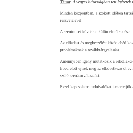
Téma
:
A vegyes házasságban tett ígéretek
Minden központban, a szokott időben tartsá
részvételével.
A szentmisét követően külön elmélkedésen v
Az előadást és megbeszélést közös ebéd köv
problémáknak a továbbtárgyalására.
Amennyiben igény mutatkozik a rekollekciós
Ebéd előtt ejtsék meg az elkövetkező öt évr
szóló szenátorválasztást.
Ezzel kapcsolatos tudnivalókat ismertetjük