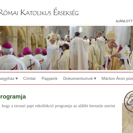
Jump to navigation
ajánlott
segyház
Címtár
Papjaink
Dokumentumok
Márton Áron pü
programja
, hogy a tavaszi papi rekollekció programja az alábbi beosztás szerint