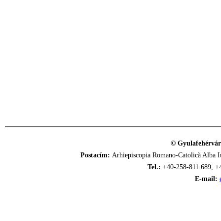
© Gyulafehérvár
Postacím:
Arhiepiscopia Romano-Catolică Alba Iu
Tel.:
+40-258-811.689, +
E-mail: