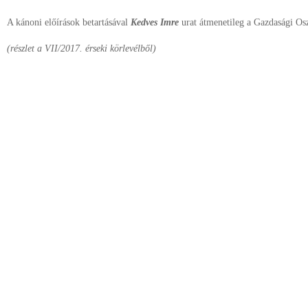
A kánoni előírások betartásával
Kedves Imre
urat átmenetileg a Gazdasági Osz
(részlet a VII/2017. érseki körlevélből)