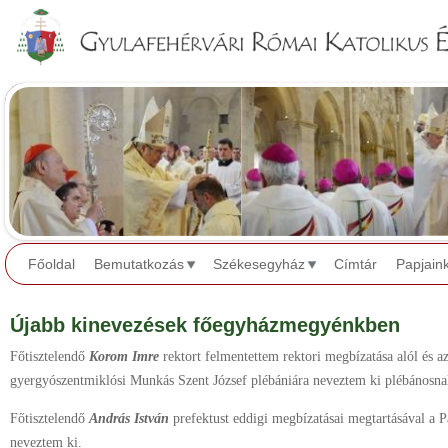
Jump to navigation
Főoldal
Bemutatkozás
Székesegyház
Címtár
Papjain
Újabb kinevezések főegyházmegyénkben
Főtisztelendő
Korom Imre
rektort felmentettem rektori megbízatása alól és a
gyergyószentmiklósi Munkás Szent József plébániára neveztem ki plébánosna
Főtisztelendő
András István
prefektust eddigi megbízatásai megtartásával a 
neveztem ki.