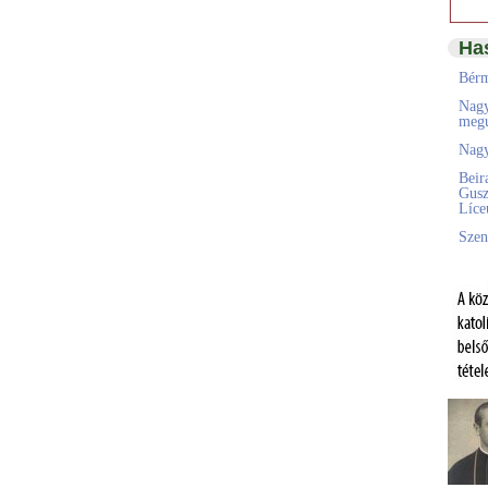
Ha
Bérm
Nagy
megú
Nagy
Beir
Gusz
Líc
Szen