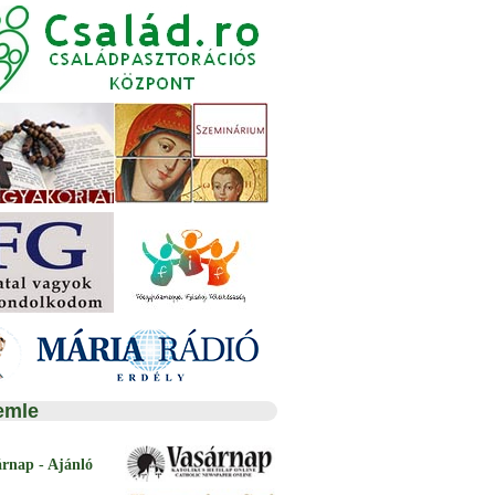
emle
árnap - Ajánló