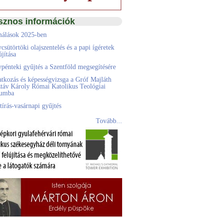
sznos információk
álások 2025-ben
csütörtöki olajszentelés és a papi ígéretek
jítása
pénteki gyűjtés a Szentföld megsegítésére
atkozás és képességvizsga a Gróf Majláth
táv Károly Római Katolikus Teológiai
eumba
tírás-vasárnapi gyűjtés
Tovább...