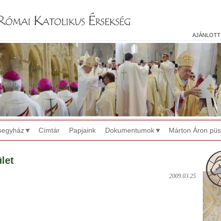
Jump to navigation
ajánlott
segyház
Címtár
Papjaink
Dokumentumok
Márton Áron pü
let
2009.03.25