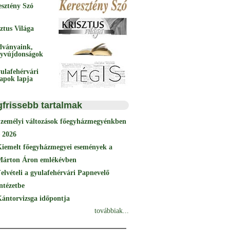
esztény Szó
ztus Világa
dványaink,
yvújdonságok
ulafehérvári
papok lapja
gfrissebb tartalmak
Személyi változások főegyházmegyénkben
 2026
Kiemelt főegyházmegyei események a
Márton Áron emlékévben
elvételi a gyulafehérvári Papnevelő
ntézetbe
ántorvizsga időpontja
továbbiak...