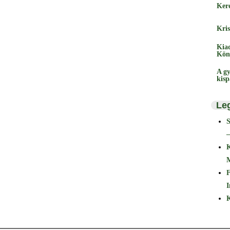
Ker
Kris
Kia
Kön
A gy
kis
Le
–
F
I
K