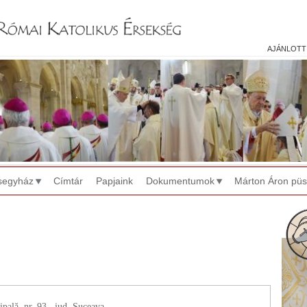
Jump to navigation
ajánlott
segyház
Címtár
Papjaink
Dokumentumok
Márton Áron pü
ipală, nr. 93., jud. Suceava