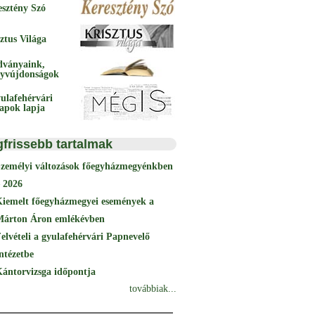
esztény Szó
ztus Világa
dványaink,
yvújdonságok
ulafehérvári
papok lapja
gfrissebb tartalmak
Személyi változások főegyházmegyénkben
 2026
Kiemelt főegyházmegyei események a
Márton Áron emlékévben
elvételi a gyulafehérvári Papnevelő
ntézetbe
ántorvizsga időpontja
továbbiak...