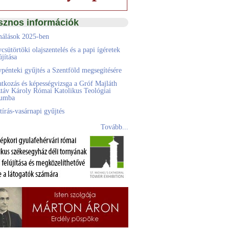
sznos információk
álások 2025-ben
csütörtöki olajszentelés és a papi ígéretek
jítása
pénteki gyűjtés a Szentföld megsegítésére
atkozás és képességvizsga a Gróf Majláth
táv Károly Római Katolikus Teológiai
eumba
tírás-vasárnapi gyűjtés
Tovább...