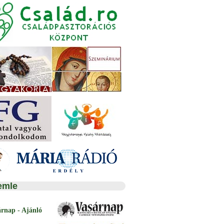
emle
árnap - Ajánló