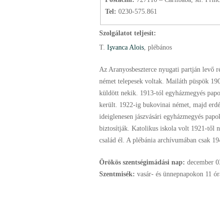
Tel:
0230-575.861
Szolgálatot teljesít:
T.
Işvanca Alois
, plébános
Az Aranyosbeszterce nyugati partján levő r
német telepesek voltak. Mailáth püspök 1900
küldött nekik. 1913-tól egyházmegyés papo
került. 1922-ig bukovinai német, majd erdél
ideiglenesen jászvásári egyházmegyés papo
biztosítják. Katolikus iskola volt 1921-től 
család él. A plébánia archívumában csak 194
Örökös szentségimádási nap:
december
0
Szentmisék:
vasár- és ünnepnapokon 11 ór