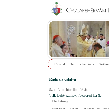
Főoldal
Bemutatkozás
Széke
Radnalajosfalva
Szent Lajos hitvalló,
plébánia
VIII. Belső-szolnoki főesperesi kerület
Elérhetőség
Postacím:
727110 – Cârlibaba, str. Princ