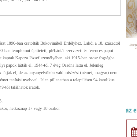
észt 1896-ban csatolták Bukovinából Erdélyhez. Lakói a 18. századtól
-ban templomot építtetett, plébániát szervezett és ferences papot
t kaptak Kapcza József személyében, aki 1915-ben orosz fogságba
yi papok látták el. 1944-től 7 évig Óradna látta el. Jelenleg
k látják el, de az anyanyelvükön való misézést (német, magyar) nem
német tanítási nyelvvel. Jelen pillanatban a településen 94 katolikus
9-től találhatók iratok.
3.
akor, hétköznap 17 vagy 18 órakor