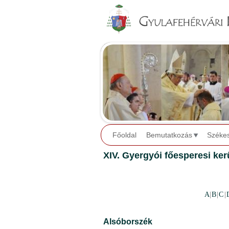
Főoldal
Bemutatkozás
Széke
XIV. Gyergyói főesperesi ker
A
|
B
|
C
|
Alsóborszék