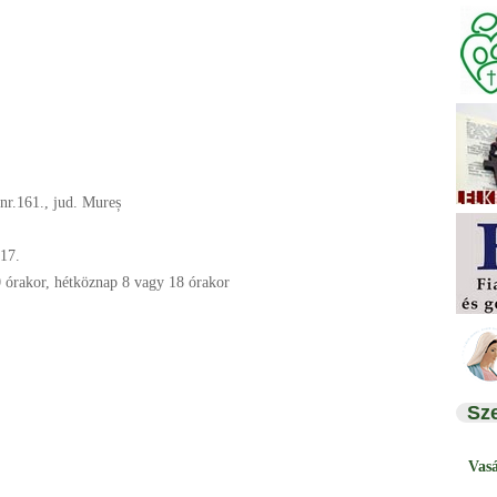
 nr.161., jud. Mureș
17.
 órakor, hétköznap 8 vagy 18 órakor
Sz
Vas