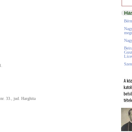
Ha
Bérm
Nagy
megú
Nagy
Beir
Gusz
Líc
Szen
1.
 nr. 33., jud. Harghita