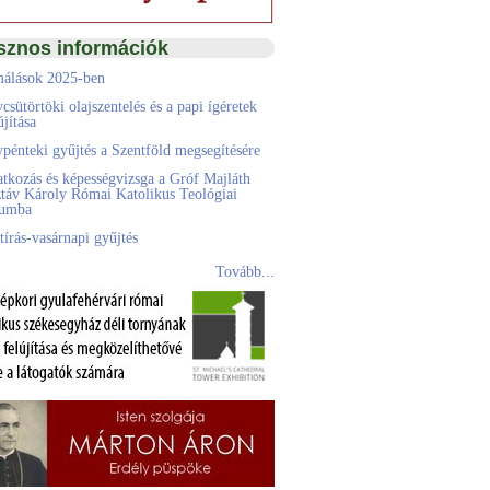
sznos információk
álások 2025-ben
csütörtöki olajszentelés és a papi ígéretek
jítása
pénteki gyűjtés a Szentföld megsegítésére
atkozás és képességvizsga a Gróf Majláth
táv Károly Római Katolikus Teológiai
eumba
tírás-vasárnapi gyűjtés
Tovább...