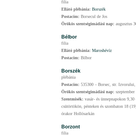
filia
Ellátó plébánia:
Borszék
Postacím:
Borsecul de Jos
Örökös szentségimádási nap:
augusztus
3
Bélbor
filia
Ellátó plébánia:
Maroshévíz
Postacím:
Bilbor
Borszék
plébánia
Postacím:
535300 – Borsec, str. Izvorului, 
Örökös szentségimádási nap:
szeptember
Szentmisék:
vasár- és ünnepnapokon 9,30 
csütörtökön, pénteken és szombaton 18 (19
órakor Hollósarkán
Borzont
filia