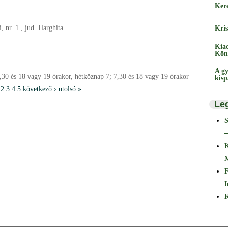
Ker
, nr. 1., jud. Harghita
Kris
Kia
Kön
A gy
,30 és 18 vagy 19 órakor, hétköznap 7; 7,30 és 18 vagy 19 órakor
kis
2
3
4
5
következő ›
utolsó »
Le
–
F
I
K