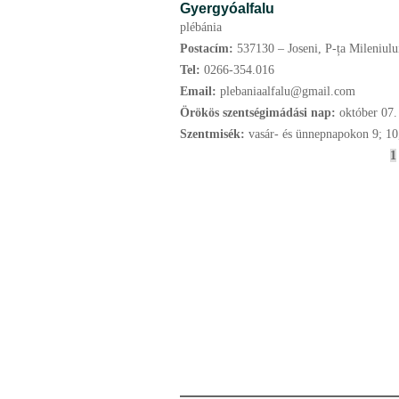
Gyergyóalfalu
plébánia
Postacím:
537130 – Joseni, P-ța Mileniului
Tel:
0266-354.016
Email:
plebaniaalfalu@gmail.com
Örökös szentségimádási nap:
október
07.
Szentmisék:
vasár- és ünnepnapokon 9; 10
O
1
l
d
a
l
a
k