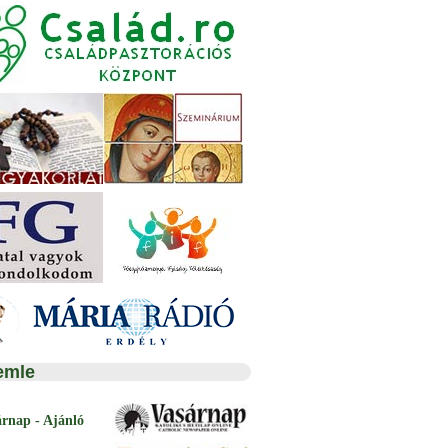
emle
árnap - Ajánló