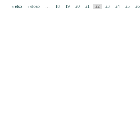
« első
‹ előző
…
18
19
20
21
22
23
24
25
26
P
a
g
i
n
i