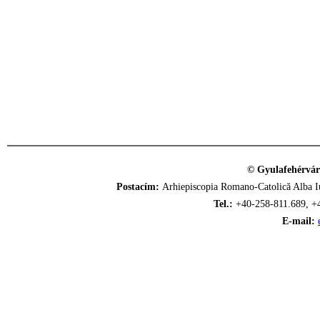
© Gyulafehérvár
Postacím:
Arhiepiscopia Romano-Catolică Alba Iu
Tel.:
+40-258-811.689, +
E-mail: