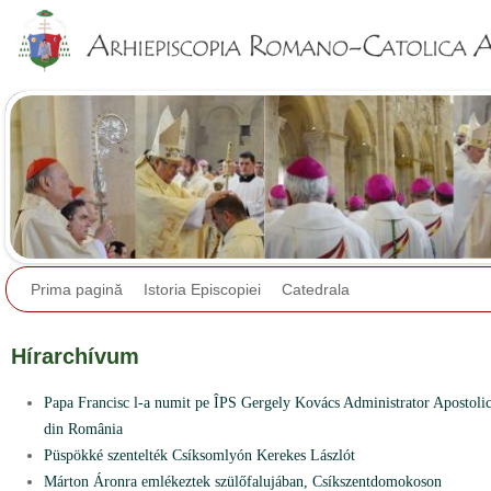
Jump to navigation
Prima pagină
Istoria Episcopiei
Catedrala
Hírarchívum
Papa Francisc l-a numit pe ÎPS Gergely Kovács Administrator Apostolic 
din România
Püspökké szentelték Csíksomlyón Kerekes Lászlót
Márton Áronra emlékeztek szülőfalujában, Csíkszentdomokoson