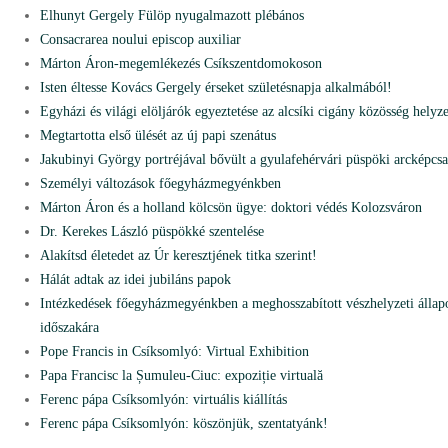
Elhunyt Gergely Fülöp nyugalmazott plébános
Consacrarea noului episcop auxiliar
Márton Áron-megemlékezés Csíkszentdomokoson
Isten éltesse Kovács Gergely érseket születésnapja alkalmából!
Egyházi és világi elöljárók egyeztetése az alcsíki cigány közösség helyze
Megtartotta első ülését az új papi szenátus
Jakubinyi György portréjával bővült a gyulafehérvári püspöki arcképcs
Személyi változások főegyházmegyénkben
Márton Áron és a holland kölcsön ügye: doktori védés Kolozsváron
Dr. Kerekes László püspökké szentelése
Alakítsd életedet az Úr keresztjének titka szerint!
Hálát adtak az idei jubiláns papok
Intézkedések főegyházmegyénkben a meghosszabított vészhelyzeti állap
időszakára
Pope Francis in Csíksomlyó: Virtual Exhibition
Papa Francisc la Șumuleu-Ciuc: expoziție virtuală
Ferenc pápa Csíksomlyón: virtuális kiállítás
Ferenc pápa Csíksomlyón: köszönjük, szentatyánk!