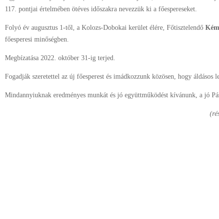
117. pontjai értelmében ötéves időszakra nevezzük ki a főespereseket.
Folyó év augusztus 1-től, a Kolozs-Dobokai kerület élére, Főtisztelendő
Kéme
főesperesi minőségben.
Megbízatása 2022. október 31-ig terjed.
Fogadják szeretettel az új főesperest és imádkozzunk közösen, hogy áldásos 
Mindannyiuknak eredményes munkát és jó együttműködést kívánunk, a jó Pás
(ré