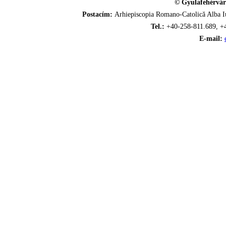
© Gyulafehérvár
Postacím:
Arhiepiscopia Romano-Catolică Alba Iu
Tel.:
+40-258-811.689, +
E-mail: