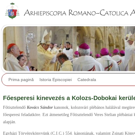
Jump to navigation
Prima pagină
Istoria Episcopiei
Catedrala
Főesperesi kinevezés a Kolozs-Dobokai kerül
Főtisztelendő
Kovács Sándor
kanonok, kolozsvári plébános halálával megüre
főesperesi feladatköre. Ezt átmenetileg Főtisztelendő Veres Stelian plébánia
alapján.
Egyházi Törvénykönyvünk (C.I.C.) 554. kánonjának, valamint Zsinati Köny