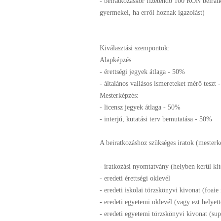
- beiratkozáskor fizetendő 100 RON beirat
gyermekei, ha erről hoznak igazolást)
Kiválasztási szempontok:
Alapképzés
- érettségi jegyek átlaga - 50%
- általános vallásos ismereteket mérő teszt
Mesterképzés:
- licensz jegyek átlaga - 50%
- interjú, kutatási terv bemutatása - 50%
A beiratkozáshoz szükséges iratok (mesterk
- iratkozási nyomtatvány (helyben kerül kit
- eredeti érettségi oklevél
- eredeti iskolai törzskönyvi kivonat (foaie
- eredeti egyetemi oklevél (vagy ezt helyett
- eredeti egyetemi törzskönyvi kivonat (su