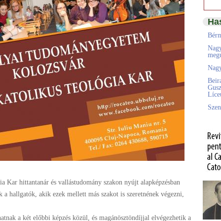
Ha
Bérm
Nagy
megú
Nagy
Beir
Gusz
Líc
Szen
 Kar hittantanár és vallástudomány szakon nyújt alapképzésban
 a hallgatók, akik ezek mellett más szakot is szeretnének végezni,
atnak a két előbbi képzés közül, és magánösztöndíjjal elvégezhetik a