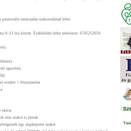
pasztorális tanácsadás szakosodással lehet.
nta 9–13 óra között. Érdeklődni lehet telefonon: 0745252659.
zés):
öltésre)
estő igazolás)
lă)
ere) eredeti + fénymásolat
ta
Sz
 okirat
kik más szakra is járnak
Vas
elvégeztek egy alapképzési szakot