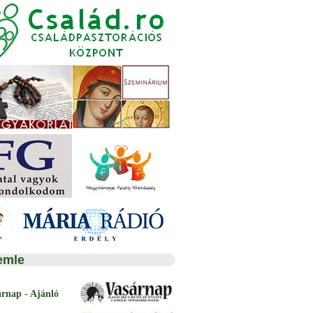
emle
árnap - Ajánló