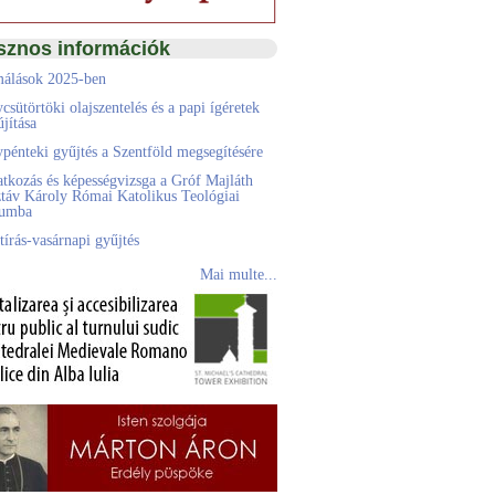
sznos információk
álások 2025-ben
csütörtöki olajszentelés és a papi ígéretek
jítása
pénteki gyűjtés a Szentföld megsegítésére
atkozás és képességvizsga a Gróf Majláth
táv Károly Római Katolikus Teológiai
eumba
tírás-vasárnapi gyűjtés
Mai multe...