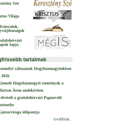
esztény Szó
ztus Világa
dványaink,
yvújdonságok
ulafehérvári
papok lapja
gfrissebb tartalmak
Személyi változások főegyházmegyénkben
 2026
Kiemelt főegyházmegyei események a
Márton Áron emlékévben
elvételi a gyulafehérvári Papnevelő
ntézetbe
ántorvizsga időpontja
továbbiak...