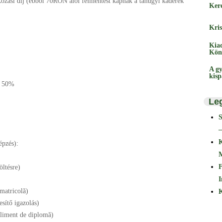
kozási díj (ebből 70RON alól felmentést kapnak a tanügyi káderek
Ker
Kris
Kia
Kön
A gy
kis
 - 50%
Le
–
épzés):
F
öltésre)
I
 matricolă)
K
esítő igazolás)
pliment de diplomă)