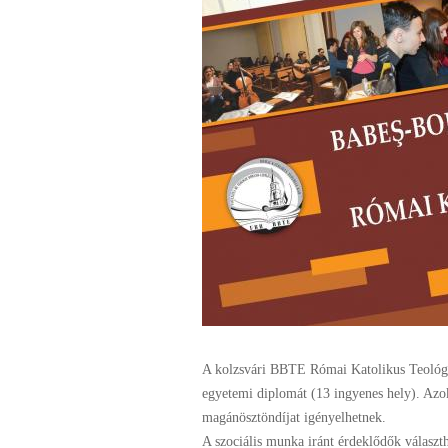
A kolzsvári BBTE Római Katolikus Teológia
egyetemi diplomát (13 ingyenes hely). Azok
magánösztöndíjat igényelhetnek.
A szociális munka iránt érdeklődők választh