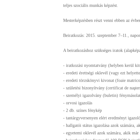
teljes szociális munkás képzést.
Mesterképzésben részt venni ebben az évben 
Beiratkozás: 2015. szeptember 7–11., napo
A beiratkozáshoz szükséges iratok (alapkép
- iratkozási nyomtatvány (helyben kerül kit
- eredeti érettségi oklevél (vagy ezt helyett
- eredeti törzskönyvi kivonat (foaie matrico
- születési bizonyítvány (certificat de naşt
- személyi igazolvány (buletin) fénymásola
- orvosi igazolás
- 2 db. színes fénykép
- tantárgyversenyen elért eredményt igazoló
- hallgatói státus igazolása azok számára, a
- egyetemi oklevél azok számára, akik már 