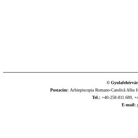
© Gyulafehérvár
Postacím:
Arhiepiscopia Romano-Catolică Alba Iu
Tel.:
+40-258-811.689, +
E-mail: