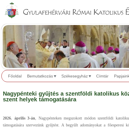
Jump to navigation
Főoldal
Bemutatkozás
Székesegyház
Címtár
Papjain
Nagypénteki gyűjtés a szentföldi katolikus k
szent helyek támogatására
2026. április 3-án
, Nagypénteken megszokott módon szentföldi katoliku
támogatására szervezünk gyűjtést. A begyűlt adományokat a főesperesi k