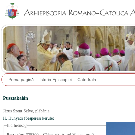
Jump to navigation
Prima pagină
Istoria Episcopiei
Catedrala
Pusztakalán
Jézus Szent Szíve,
plébánia
II. Hunyadi főesperesi kerület
Elérhetőség
Postacím:
335300 – Călan, str. Aurel Vlaicu, nr. 9.,