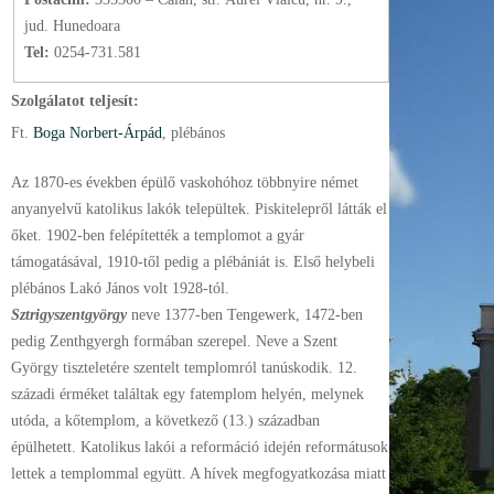
jud. Hunedoara
Tel:
0254-731.581
Szolgálatot teljesít:
Ft.
Boga Norbert-Árpád
, plébános
Az 1870-es években épülő vaskohóhoz többnyire német
anyanyelvű katolikus lakók települtek. Piskitelepről látták el
őket. 1902-ben felépítették a templomot a gyár
támogatásával, 1910-től pedig a plébániát is. Első helybeli
plébános Lakó János volt 1928-tól.
Sztrigyszentgyörgy
neve 1377-ben Tengewerk, 1472-ben
pedig Zenthgyergh formában szerepel. Neve a Szent
György tiszteletére szentelt templomról tanúskodik. 12.
századi érméket találtak egy fatemplom helyén, melynek
utóda, a kőtemplom, a következő (13.) században
épülhetett. Katolikus lakói a reformáció idején reformátusok
lettek a templommal együtt. A hívek megfogyatkozása miatt