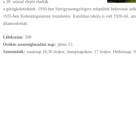
a 20. század elején eladták
a görögkeletieknek. 1910-ben Sztrigyszentgyörgyre települtek bukovinai szé
1935-ben Kisboldogasszony tiszteletére. Katolikus iskola is volt 1920-tól, 
államosítottak.
Lélekszám:
500
Örökös szentségimádási nap:
július
15.
Szentmisék:
vasárnap 10,30 órakor, ünnepnapokon: 17 órakor. Hétköznap: 9