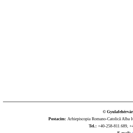
© Gyulafehérvár
Postacím:
Arhiepiscopia Romano-Catolică Alba Iu
Tel.:
+40-258-811.689, +