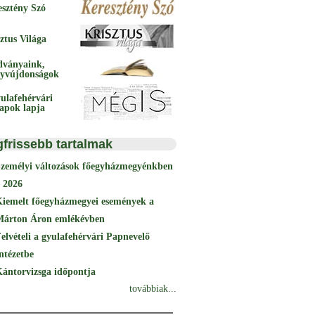
esztény Szó
ztus Világa
dványaink,
yvújdonságok
ulafehérvári
papok lapja
gfrissebb tartalmak
Személyi változások főegyházmegyénkben
 2026
Kiemelt főegyházmegyei események a
Márton Áron emlékévben
elvételi a gyulafehérvári Papnevelő
ntézetbe
ántorvizsga időpontja
továbbiak...