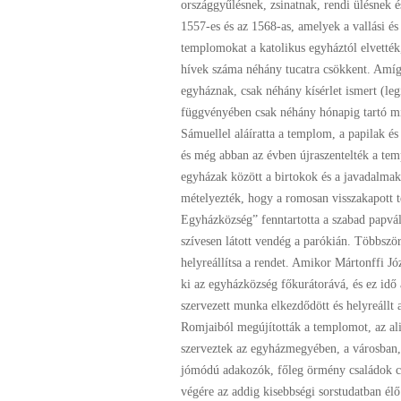
országgyűlésnek, zsinatnak, rendi ülésnek é
1557-es és az 1568-as, amelyek a vallási é
templomokat a katolikus egyháztól elvették, é
hívek száma néhány tucatra csökkent. Amíg
egyháznak, csak néhány kísérlet ismert (legi
függvényében csak néhány hónapig tartó mi
Sámuellel aláíratta a templom, a papilak és
és még abban az évben újraszentelték a tem
egyházak között a birtokok és a javadalmak 
mételyezték, hogy a romosan visszakapott 
Egyházközség” fenntartotta a szabad papvál
szívesen látott vendég a parókián. Többszö
helyreállítsa a rendet. Amikor Mártonffi Jó
ki az egyházközség főkurátorává, és ez idő 
szervezett munka elkezdődött és helyreállt a
Romjaiból megújították a templomot, az alig
szerveztek az egyházmegyében, a városban, 
jómódú adakozók, főleg örmény családok cs
végére az addig kisebbségi sorstudatban él