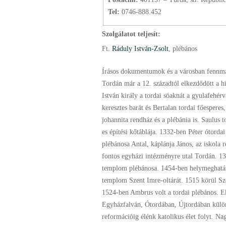
Tel:
0746-888.452
Szolgálatot teljesít:
Ft.
Ráduly István-Zsolt
, plébános
Írásos dokumentumok és a városban fennmara
Tordán már a 12. századtól elkezdődött a h
István király a tordai sóaknát a gyulafehé
keresztes barát és Bertalan tordai főespere
johannita rendház és a plébánia is. Saulus 
es építési kőtáblája. 1332-ben Péter ótorda
plébánosa Antal, káplánja János, az iskola r
fontos egyházi intézményre utal Tordán. 1
templom plébánosa. 1454-ben helymeghatár
templom Szent Imre-oltárát. 1515 körül Sző
1524-ben Ambrus volt a tordai plébános. Ek
Egyházfalván, Ótordában, Újtordában külön 
reformációig élénk katolikus élet folyt. N