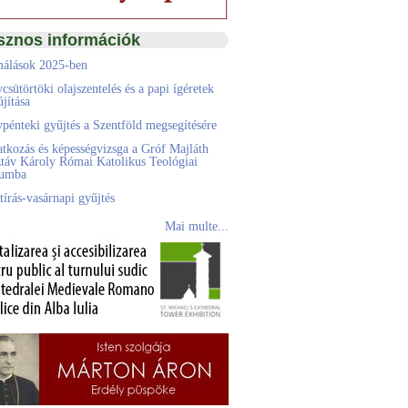
sznos információk
álások 2025-ben
csütörtöki olajszentelés és a papi ígéretek
jítása
pénteki gyűjtés a Szentföld megsegítésére
atkozás és képességvizsga a Gróf Majláth
táv Károly Római Katolikus Teológiai
eumba
tírás-vasárnapi gyűjtés
Mai multe...