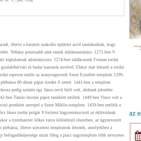
dt, illetve a kutatott szakrális épületei arról tanúskodnak, hogy
itélet. Néhány pontosabb adat ennek alátámasztására: 1272-ben V.
rvári káptalannak adományozta. 1274-ben találkozunk Frustan tordai
s, gyulafehérvári és budai kanonok nevével. Ekkor már létezett a tordai
tordai esperest említi az aranyosgerendi Szent Erzsébet-templom 1299-
i plébános 80 dénár pápai tizedet fi zetett. 1441-ben a templom
ektora pedig szintén egy János nevű férfi volt, akiknek jelenléte
342-ben Tamás ótordai papot tanúként említik. 1449-ben Vince volt a
ozó pontként szerepel a Szent Miklós-templom. 1459-ben említik a
cs János tordai polgár 9 forintot hagyományozott az eklézsiának.
kor a tizenhatezer lelkes város különböző részeiben, az úgynevezett
plébánia, illetve szerzetesi templomok léteztek, amelyekben a
agy befogadóképessége miatt főleg a piaci nagytemplom több nevezetes