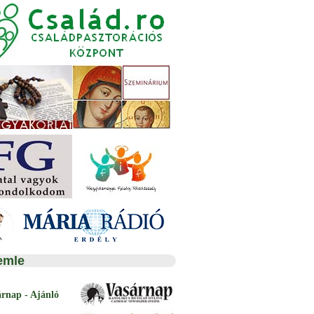
emle
árnap - Ajánló