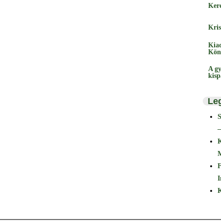
Ker
Kris
Kia
Kön
A gy
kis
Le
–
F
I
K