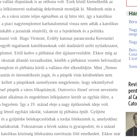
s vallási disputának is az otthona volt. Ezek közül kiemelkedik az
s a lelkiismereti szabadság dekrétumát mondják ki. Mindezek után a
Ha
s a város szinte teljes egészében az új hitre tért, így a katolikus
Bérm
 a piaci nagytemplomot karhatalommal vissza nem adták a katolikus
Nagy
nkább a jezsuiták részéről), de ez a fejedelmek és a politika
megú
sszió volt. Hugo Virmont, Erdély katonai parancsnoka Keresztúri
Nagy
 egyéb ingatlanok katolikusoknak való átadásáról szóló nyilatkozatot,
Beir
plomot. Ettől kedve a plébániai élet újjászerveződött. Ekkor még az
Gusz
Líc
okoztak állandó torzsalkodást, később a plébániai vezetés belviszályai
Szen
templom és plébánia körül a vallásos élet elkezdődjön. Mint „Nemes
asztás és önrendelkezés jogát, és a püspök vitás kérdésekben nem
r kellett a püspöknek személyesen megjelennie, hogy tekintélyével
zsef püspök a város főkapitányát, Osztrovics József orvost neveztette
alatt alkalmas és engedelmes lelkipásztor került az egyház élére, a
 fegyelem. Így a 19. század eleje a nagy építkezések ideje volt.
 létező egyházi iskolát, valamint új plébánia épült. Gyűjtést
és a gyűjtésbe belekapcsolódtak a tordai felekezetek is, amelyekhez
atlakoztak. Fokozatosan a hívek száma is gyarapodott, és a század
ő katolikus közösség lélekszáma ezerötszáz fölé emelkedett. Ekkor már