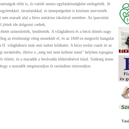
hatóságok előtt is, és valódi nemes egyházközségként emlegették. Jó
 egyletekkel, társulatokkal, és ünnepségeiket is közösen szervezték.
let sem maradt alul a híres unitárius iskolával szemben. Az iparosítás
l jöttek ide dolgozni csehek,
letét színesítették, lendítették. A világháború és a bécsi döntés nagy
őleg az értelmiségi réteg menekült el, és az 1849-es megtorló hangulat
II. világháború után sem tudott kilábalni. A híres tordai csatát itt az
ségi sorskérdés, illetve a „még mit nem kellene tenni” helyben topogása
 év feletti, és a maradék a beolvadás létkérdésével küzd. Szükség lenne
, hogy a maradék megmaradjon és tartásában izmosodjon.
Sz
Vas