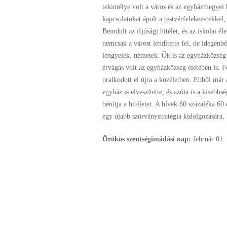
tekintélye volt a város és az egyházmegyei 
kapcsolatokat ápolt a testvérfelekezetekkel,
Beindult az ifjúsági hitélet, és az iskolai é
nemcsak a várost lendítette fel, de idegenbő
lengyelek, németek. Ők is az egyházközség é
érvágás volt az egyházközség életében is. F
uralkodott el újra a közéletben. Ebből már a 
egyház is elveszítette, és azóta is a kisebb
bénítja a hitéletet. A hívek 60 százaléka 60
egy újabb szórványstratégia kidolgozására
Örökös szentségimádási nap:
február
01.