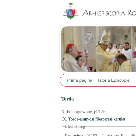
Prima pagină
Istoria Episcopiei
Torda
Kisboldogasszony,
plébánia
IX. Torda-aranyosi főesperesi kerület
Elérhetőség
Postacím:
401157 – Turda, str. Republicii