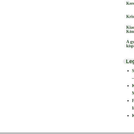
Ker
Kris
Kia
Kön
A gy
kis
Le
–
F
I
K