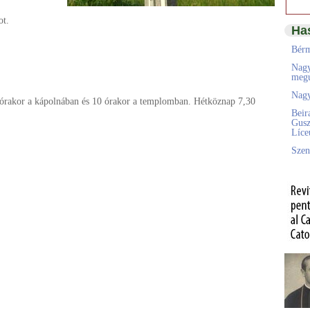
ot.
Ha
Bérm
Nagy
megú
Nagy
 órakor a kápolnában és 10 órakor a templomban. Hétköznap 7,30
Beir
Gusz
Líc
Szen