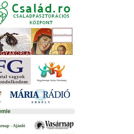
emle
árnap - Ajánló