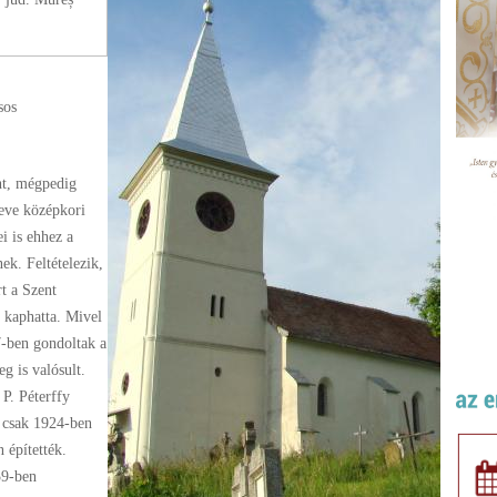
sos
nt, mégpedig
eve középkori
ei is ehhez a
ek. Feltételezik,
t a Szent
 kaphatta. Mivel
7-ben gondoltak a
g is valósult.
P. Péterffy
s csak 1924-ben
 építették.
39-ben