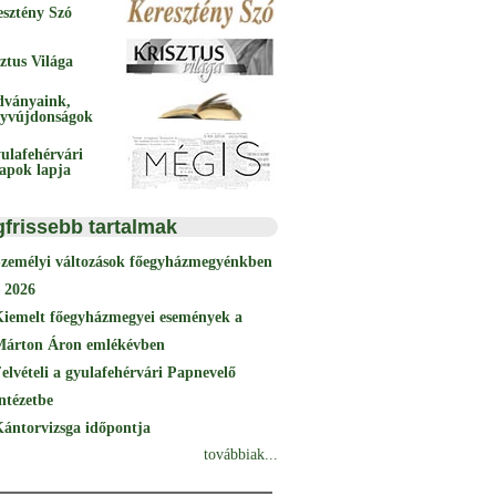
esztény Szó
ztus Világa
dványaink,
yvújdonságok
ulafehérvári
papok lapja
gfrissebb tartalmak
Személyi változások főegyházmegyénkben
 2026
Kiemelt főegyházmegyei események a
Márton Áron emlékévben
elvételi a gyulafehérvári Papnevelő
ntézetbe
ántorvizsga időpontja
továbbiak...