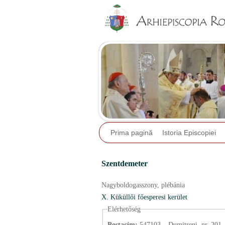
Prima pagină
Istoria Episcopiei
Szentdemeter
Nagyboldogasszony,
plébánia
X. Küküllői főesperesi kerület
Elérhetőség
Postacím:
547103 – Dumitreni, nr. 201.