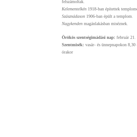
felszámoltak.
Kelementelkén
1918-ban építettek templom
Szásznádason
1906-ban épült a templom.
Nagykenden
magánlakásban miséznek.
Örökös szentségimádási nap:
február
21.
Szentmisék:
vasár- és ünnepnapokon 8,30
órakor