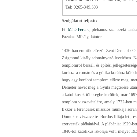
Tel:
0265-349.303
Szolgálatot teljesít:
Ft.
Máté Ferenc
, plébános
, szentszéki tanác
Fazakas Mihály, kántor
1436-ban említik először Zent Demetrikké
Zsigmond király adományozó levelében. N
templomról beszél, és építési jellegzetesség
korhoz, a román és a gótika korához kötődn
hogy egy korábbi templom előzte meg, mer
Demeter nevet még a Gyula megtérése után
a katolikusok többségbe kerültek, már 169
templom visszavételére, amely 1722-ben me
Ekkor a ferencesek missziós munkája során 
Domokos visszavette. Bordos filiája lett, é
szervezték plébániává. A plébániát 1929-ben
1840-től katolikus iskolája volt, melyet 19