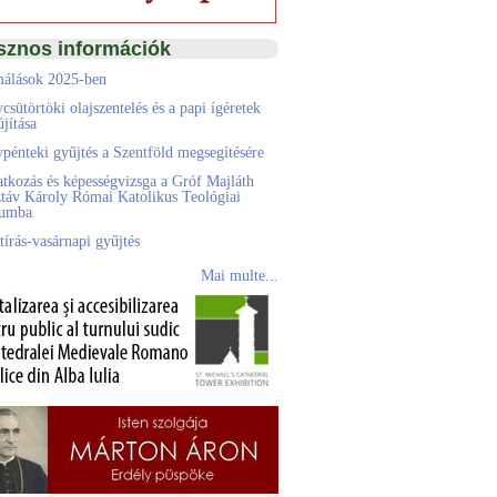
sznos információk
álások 2025-ben
csütörtöki olajszentelés és a papi ígéretek
jítása
pénteki gyűjtés a Szentföld megsegítésére
atkozás és képességvizsga a Gróf Majláth
táv Károly Római Katolikus Teológiai
eumba
tírás-vasárnapi gyűjtés
Mai multe...