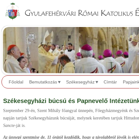
Jump to navigation
Főoldal
Bemutatkozás
Székesegyház
Címtár
Papjain
Székesegyházi búcsú és Papnevelő Intézetünk
Szeptember 29-én, Szent Mihály főangyal ünnepén, Főegyházmegyénk és Sz
napján tartjuk Székesegyházunk búcsúját, melynek keretében tartjuk Hittud
Sancte
-ját is.
Az ünnepi szentmise de. 11 órától kezdődik, hogy a távolabbról jövők is elé