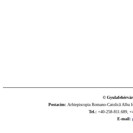
© Gyulafehérvár
Postacím:
Arhiepiscopia Romano-Catolică Alba Iu
Tel.:
+40-258-811.689, +
E-mail: