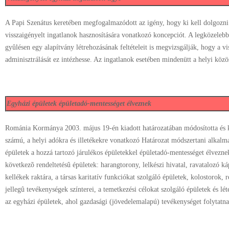
A Papi Szenátus keretében megfogalmazódott az igény, hogy ki kell dolgozni 
visszaigényelt ingatlanok hasznosítására vonatkozó koncepciót. A legközelebb
gyûlésen egy alapítvány létrehozásának feltételeit is megvizsgálják, hogy a vi
adminisztrálását ez intézhesse. Az ingatlanok esetében mindenütt a helyi köz
Egyházi épületek épületadó-mentességet élveznek
Románia Kormánya 2003. május 19-én kiadott határozatában módosította és ki
számú, a helyi adókra és illetékekre vonatkozó Határozat módszertani alkalm
épületek a hozzá tartozó járulékos épületekkel épületadó-mentességet élvezne
következõ rendeltetésû épületek: harangtorony, lelkészi hivatal, ravatalozó káp
kellékek raktára, a társas karitatív funkciókat szolgáló épületek, kolostorok,
jellegû tevékenységek színterei, a temetkezési célokat szolgáló épületek és l
az egyházi épületek, ahol gazdasági (jövedelemalapú) tevékenységet folytatna