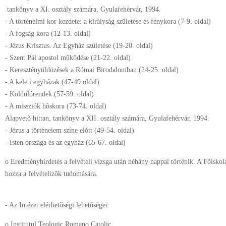
tankönyv a XI. osztály számára, Gyulafehérvár, 1994.
- A történelmi kor kezdete: a királyság születése és fénykora (7-9. oldal)
- A fogság kora (12-13. oldal)
- Jézus Krisztus. Az Egyház születése (19-20. oldal)
- Szent Pál apostol mûködése (21-22. oldal)
- Keresztényüldözések a Római Birodalomban (24-25. oldal)
- A keleti egyházak (47-49 oldal)
- Koldulórendek (57-59. oldal)
- A missziók hõskora (73-74. oldal)
Alapvetõ hittan, tankönyv a XII. osztály számára, Gyulafehérvár, 1994.
- Jézus a történelem színe elõtt (49-54. oldal)
- Isten országa és az egyház (65-67. oldal)
o Eredményhirdetés a felvételi vizsga után néhány nappal történik. A Fõiskola
hozza a felvételizõk tudomására.
- Az Intézet elérhetõségi lehetõségei:
o Institutul Teologic Romano Catolic