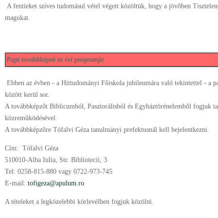
A fentieket szíves tudomásul vétel végett közöltük, hogy a jövõben Tisztelen
magukat.
Papi továbbképzõ ez évi programja
Ebben az évben - a Hittudományi Fõiskola jubileumára való tekintettel - a 
között kerül sor.
A továbbképzõt Biblicumból, Pasztorálisból és Egyháztörénelembõl fogjuk tart
közremûködésével.
A továbbképzõre Tófalvi Géza tanulmányi prefektusnál kell bejelentkezni.
Cím: Tófalvi Géza
510010-Alba Iulia, Str. Bibliotecii, 3
Tel: 0258-815-880 vagy 0722-973-745
E-mail:
tofigeza@apulum.ro
A tételeket a legközelebbi körlevélben fogjuk közölni.