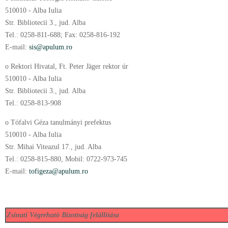
510010 - Alba Iulia
Str. Bibliotecii 3., jud. Alba
Tel.: 0258-811-688; Fax: 0258-816-192
E-mail:
sis@apulum.ro
o Rektori Hivatal, Ft. Peter Jäger rektor úr
510010 - Alba Iulia
Str. Bibliotecii 3., jud. Alba
Tel.: 0258-813-908
o Tófalvi Géza tanulmányi prefektus
510010 - Alba Iulia
Str. Mihai Viteazul 17., jud. Alba
Tel.: 0258-815-880, Mobil: 0722-973-745
E-mail:
tofigeza@apulum.ro
Zsinati Végreható Bizottság felállítása