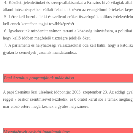
4. Közéleti jelenlétünket és szerepvállalásunkat a Krisztus-hívõ világiak által
állami intézményekben vállalt feladataik révén az evangéliumi értékeket képvi
5. Létre kell hozni a lelki és szellemi erõket összefogó katolikus érdekvédel
kell ennek keretében tagjai továbbképzését.
6. Igyekezzünk mindenütt számon tartani a közösség irányítására, a politikai 
hogy kellõ idõben megfelelõ tisztségre jelöljék õket.
7. A parlamenti és helyhatósági választásoknál oda kell hatni, hogy a katoliku
gyakorló személyek jussanak mandátumhoz.
Papi Szenátus programjának módosítása
A papi Szenátus õszi ülésének idõpontja: 2003. szeptember 23. Az eddigi gyak
reggel 7 órakor szentmisével kezdõdik, és 8 órától kerül sor a témák megtárg
már elõzõ estére megérkeznek a gyûlés helyszínére.
Visszaigényelt egyházi ingatlanok ügye