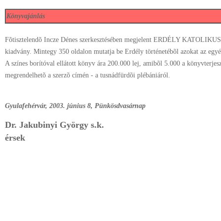
Könyvajánlás
Fõtisztelendõ Incze Dénes szerkesztésében megjelent ERDÉLY KATOLIK
kiadvány. Mintegy 350 oldalon mutatja be Erdély történetébõl azokat az egyé
A színes borítóval ellátott könyv ára 200.000 lej, amibõl 5.000 a könyvterj
megrendelhetõ a szerzõ címén - a tusnádfürdõi plébániáról.
Gyulafehérvár, 2003. június 8, Pünkösdvasárnap
Dr. Jakubinyi György s.k.
érsek