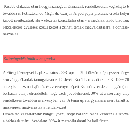
Kisebb elakadás után Fõegyházmegyei Zsinatunk rendelkezéseit végrehajtó bi
továbbra is Fõtisztelendõ Msgr. dr. Czirják Árpád pápai prelátus, érseki hel
kapott megbízatást, aki - elõzetes konzultálás után - a megalakítandó bizottság
rekollekciós gyûlések közül kettõt a zsinati témák megvalósítására, a döntés
használni.
Szórványplébániák támogatása
A Fõegyházmegyei Papi Szenátus 2003. április 29-i ülésén még egyszer tárgya
szórványplébániák támogatásának kérdését. Korábban kiadtuk a P.K. 1299-20
amelyben a zsinati ajánlás és az érvényre lépett Kormányrendelet alapján (a
bérházak után), elrendeltük, hogy azok jövedelmének 30%-át a szórvány-alapb
rendelkezés továbbra is érvényben van. A téma újratárgyalására azért került so
másképpen magyarázták a rendelkezést.
Ismételten ki szeretnénk hangsúlyozni, hogy korábbi rendelkezésünk a szórv
a bérházak utáni jövedelem 30%-át maradéktalanul be kell fizetni.