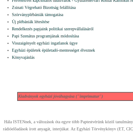
Felvételivel kapcsolatos tudnivalók - Gyulafehérvári Római Katolikus 
Zsinati Végreható Bizottság felállítása
Szórványplébániák támogatása
Új plébániák létesítése
Rendelkezés papjaink politikai szerepvállalásáról
Papi Szenátus programjának módosítása
Visszaigényelt egyházi ingatlanok ügye
Egyházi épületek épületadó-mentességet élveznek
Könyvajánlás
Kiadványok egyházi jóváhagyása ("imprimatur")
Hála ISTENnek, a változások óta egyre több Paptestvérünk közöl tanulmány
rádióelõadások írott anyagát, interjúkat. Az Egyházi Törvénykönyv (ET, CI