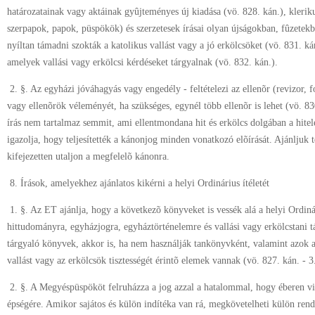
határozatainak vagy aktáinak gyûjteményes új kiadása (vö. 828. kán.), klerik
szerpapok, papok, püspökök) és szerzetesek írásai olyan újságokban, fûzetek
nyíltan támadni szokták a katolikus vallást vagy a jó erkölcsöket (vö. 831. kán
amelyek vallási vagy erkölcsi kérdéseket tárgyalnak (vö. 832. kán.).
2. §. Az egyházi jóváhagyás vagy engedély - feltételezi az ellenõr (revizor, 
vagy ellenõrök véleményét, ha szükséges, egynél több ellenõr is lehet (vö. 830
írás nem tartalmaz semmit, ami ellentmondana hit és erkölcs dolgában a hitele
igazolja, hogy teljesítették a kánonjog minden vonatkozó elõírását. Ajánljuk
kifejezetten utaljon a megfelelõ kánonra.
8. Írások, amelyekhez ajánlatos kikérni a helyi Ordinárius ítéletét
1. §. Az ET ajánlja, hogy a következõ könyveket is vessék alá a helyi Ordiná
hittudományra, egyházjogra, egyháztörténelemre és vallási vagy erkölcstani 
tárgyaló könyvek, akkor is, ha nem használják tankönyvként, valamint azok a
vallást vagy az erkölcsök tisztességét érintõ elemek vannak (vö. 827. kán. - 3.
2. §. A Megyéspüspököt felruházza a jog azzal a hatalommal, hogy éberen vig
épségére. Amikor sajátos és külön indítéka van rá, megkövetelheti külön rende