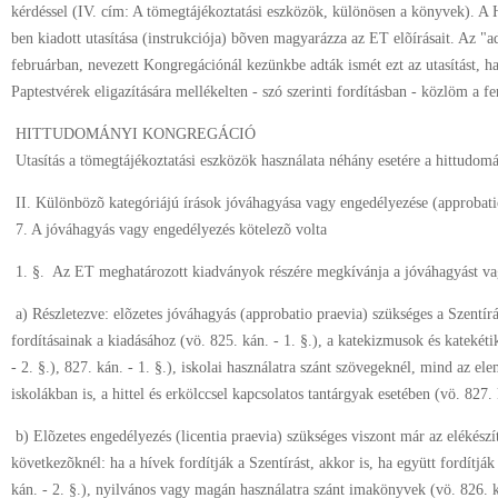
kérdéssel (IV. cím: A tömegtájékoztatási eszközök, különösen a könyvek). 
ben kiadott utasítása (instrukciója) bõven magyarázza az ET elõírásait. Az "a
februárban, nevezett Kongregációnál kezünkbe adták ismét ezt az utasítást, 
Paptestvérek eligazítására mellékelten - szó szerinti fordításban - közlöm a fen
HITTUDOMÁNYI KONGREGÁCIÓ
Utasítás a tömegtájékoztatási eszközök használata néhány esetére a hittudom
II. Különbözõ kategóriájú írások jóváhagyása vagy engedélyezése (approbatio
7. A jóváhagyás vagy engedélyezés kötelezõ volta
1. §. Az ET meghatározott kiadványok részére megkívánja a jóváhagyást va
a) Részletezve: elõzetes jóváhagyás (approbatio praevia) szükséges a Szentír
fordításainak a kiadásához (vö. 825. kán. - 1. §.), a katekizmusok és katekéti
- 2. §.), 827. kán. - 1. §.), iskolai használatra szánt szövegeknél, mind az el
iskolákban is, a hittel és erkölccsel kapcsolatos tantárgyak esetében (vö. 827. 
b) Elõzetes engedélyezés (licentia praevia) szükséges viszont már az elékészí
következõknél: ha a hívek fordítják a Szentírást, akkor is, ha együtt fordítják
kán. - 2. §.), nyilvános vagy magán használatra szánt imakönyvek (vö. 826. k