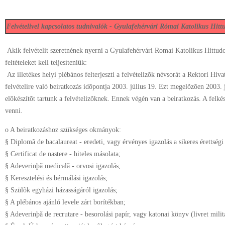
Felvételivel kapcsolatos tudnivalók - Gyulafehérvári Római Katolikus Hit
Akik felvételit szeretnének nyerni a Gyulafehérvári Romai Katolikus Hittud
feltételeket kell teljesíteniük:
Az illetékes helyi plébános felterjeszti a felvételizõk névsorát a Rektori Hiva
felvételire való beiratkozás idõpontja 2003. július 19. Ezt megelõzõen 2003.
elõkészítõt tartunk a felvételizõknek. Ennek végén van a beiratkozás. A felkés
venni.
o A beiratkozáshoz szükséges okmányok:
§ Diplomã de bacalaureat - eredeti, vagy érvényes igazolás a sikeres érettségi
§ Certificat de nastere - hiteles másolata;
§ Adeverinþã medicalã - orvosi igazolás;
§ Keresztelési és bérmálási igazolás;
§ Szülõk egyházi házasságáról igazolás;
§ A plébános ajánló levele zárt borítékban;
§ Adeverinþã de recrutare - besorolási papír, vagy katonai könyv (livret milit