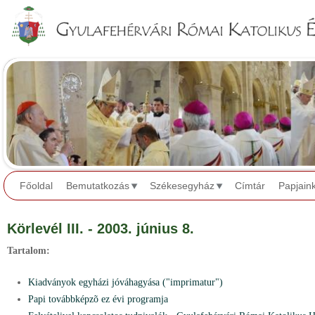
Jump to navigation
Főoldal
Bemutatkozás
Székesegyház
Címtár
Papjain
Körlevél III. - 2003. június 8.
Tartalom:
Kiadványok egyházi jóváhagyása ("imprimatur")
Papi továbbképzõ ez évi programja