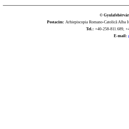
© Gyulafehérvár
Postacím:
Arhiepiscopia Romano-Catolică Alba Iu
Tel.:
+40-258-811.689, +
E-mail: