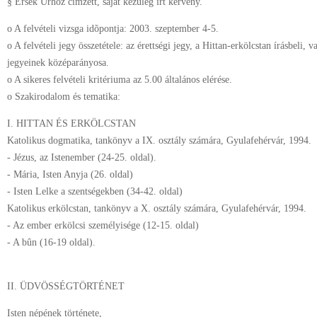
§ Érsek Úrhoz címzett, saját kezûleg írt kérvény.
o A felvételi vizsga idõpontja: 2003. szeptember 4-5.
o A felvételi jegy összetétele: az érettségi jegy, a Hittan-erkölcstan írásbeli, 
jegyeinek középarányosa.
o A sikeres felvételi kritériuma az 5.00 általános elérése.
o Szakirodalom és tematika:
I. HITTAN ÉS ERKÖLCSTAN
Katolikus dogmatika, tankönyv a IX. osztály számára, Gyulafehérvár, 1994.
- Jézus, az Istenember (24-25. oldal).
- Mária, Isten Anyja (26. oldal)
- Isten Lelke a szentségekben (34-42. oldal)
Katolikus erkölcstan, tankönyv a X. osztály számára, Gyulafehérvár, 1994.
- Az ember erkölcsi személyisége (12-15. oldal)
- A bûn (16-19 oldal).
II. ÜDVÖSSÉGTÖRTÉNET
Isten népének története,