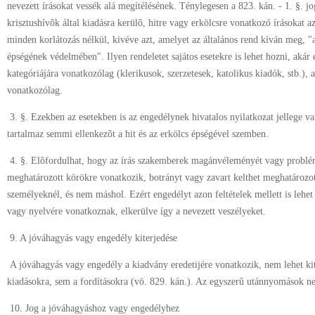
nevezett írásokat vessék alá megítélésének. Ténylegesen a 823. kán. - 1. §. 
krisztushívõk által kiadásra kerülõ, hitre vagy erkölcsre vonatkozó írásokat az
minden korlátozás nélkül, kivéve azt, amelyet az általános rend kíván meg, "a 
épségének védelmében". Ilyen rendeletet sajátos esetekre is lehet hozni, aká
kategóriájára vonatkozólag (klerikusok, szerzetesek, katolikus kiadók, stb.),
vonatkozólag.
3. §. Ezekben az esetekben is az engedélynek hivatalos nyilatkozat jellege va
tartalmaz semmi ellenkezõt a hit és az erkölcs épségével szemben.
4. §. Elõfordulhat, hogy az írás szakemberek magánvéleményét vagy problém
meghatározott körökre vonatkozik, botrányt vagy zavart kelthet meghatározo
személyeknél, és nem máshol. Ezért engedélyt azon feltételek mellett is lehet
vagy nyelvére vonatkoznak, elkerülve így a nevezett veszélyeket.
9. A jóváhagyás vagy engedély kiterjedése
A jóváhagyás vagy engedély a kiadvány eredetijére vonatkozik, nem lehet kite
kiadásokra, sem a fordításokra (vö. 829. kán.). Az egyszerû utánnyomások 
10. Jog a jóváhagyáshoz vagy engedélyhez