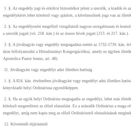
1. §. Az engedély jogi és erkölcsi biztosítékot jelent a szerzõk, a kiadók és 
engedélykérés lehet kötelezõ vagy ajánlott, a kérelmezõnek joga van az illet
2. §. Az engedélyezést megelõzõ vizsgálatnál nagyon szorgalmasan és komoly
a szerzõk jogait (vö. 218. kán.) és az összes hívek jogait (213. és 217. kán.).
3. §. A jóváhagyás vagy engedély megtagadása esetén az 1732-1739. kán. ért
úton felfolyamodni a Hittudományi Kongregációhoz, amely ez ügyben illeték
Apostolica Pastor bonus, art. 48).
11. Jóváhagyást vagy engedélyt adni illetékes hatóság
1. §. A 824. kán. értelmében jóváhagyást vagy engedélyt adni illetékes hatós
könyvkiadó helyi Ordináriusa egyenlõképpen.
2. §. Ha az egyik helyi Ordinárius megtagadta az engedélyt, lehet más illeték
kötelezõ megemlíteni az elõzõ elutasítást. Ez a második Ordinárius a maga ré
engedélyt, amíg nem kapta meg az elõzõ Ordináriustól elutasításának megindok
12. Követendõ eljárásmód