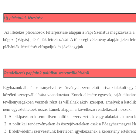
Új plébániák létesítése
Az illetékes plébánosok felterjesztése alapján a Papi Szenátus megszavazta a
bögözi (Vágás) plébániák létrehozását. A többségi vélemény alapján jelen lei
plébániák létesítését elfogadjuk és jóváhagyjuk.
Rendelkezés papjaink politikai szerepvállalásáról
Egyházunk általános irányelveit és törvényeit szem elõtt tartva kialakult egy
közéleti szerepvállalására vonatkozóan. Ennek ellenére egyesek, saját elhatáro
tevékenységekben vesznek részt és vállalnak aktív szerepet, amelyek a katolik
nem egyeztethetõek össze. Ennek alapján a következõ rendelkezést hozzuk:
1. A lelkipásztorok semmilyen politikai szervezetnek vagy alakulatnak nem le
2. A politikai rendezvényeken és összejöveteleken csak a Fõegyházmegyei Ha
3. Érdekvédelmi szervezetünk keretében igyekezzenek a keresztény értékren