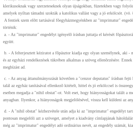
klerikusoknak vagy szerzeteseknek olyan újságokban, füzetekben vagy folyói
amelyek nyíltan támadni szokták a katolikus vallást vagy a jó erkölcsöt. (vö. 
A fentiek szem elõtt tartásával fõegyházmegyénkben az "imprimatur" enged
történik:
a. - Az "imprimatur" engedélyt igényelõ írásban juttatja el kérését fõpásztor
együtt.
b. - A felterjesztett kéziratot a fõpásztor kiadja egy olyan személynek, aki - m
és az egyházi rendelkezések tükrében alkalmas a szöveg ellenõrzésére. Ennek
megbízást ad.
c. - Az anyag áttanulmányozását követõen a "cenzor deputatus" írásban fejt
talál az egyház tanításával ellenkezõ kitételt, hittel és jó erkölccsel is összeeg
esetben megadja a "nihil obstat"-ot. Volt eset, hogy hiányosságokat talált a m
anyagban. Ilyenkor, a hiányosságok megjelölésével, vissza kell küldeni az an
d. - A "nihil obstat" kézhezvétele után adja ki az "imprimatur" engedélyt ta
pontosan megjelöli azt a szöveget, amelyet a kiadvány címlapjának hátoldalán
még az "imprimatur" engedélyt adó ordinárius nevét, az engedély számát, kia