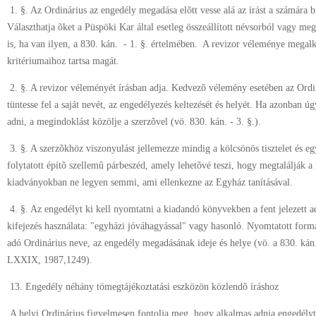
1. §. Az Ordinárius az engedély megadása elõtt vesse alá az írást a számára b
Választhatja õket a Püspöki Kar által esetleg összeállított névsorból vagy meg
is, ha van ilyen, a 830. kán. - 1. §. értelmében. A revizor véleménye megalk
kritériumaihoz tartsa magát.
2. §. A revizor véleményét írásban adja. Kedvezõ vélemény esetében az Ordi
tüntesse fel a saját nevét, az engedélyezés keltezését és helyét. Ha azonban ú
adni, a megindoklást közölje a szerzõvel (vö. 830. kán. - 3. §.).
3. §. A szerzõkhöz viszonyulást jellemezze mindig a kölcsönös tisztelet és e
folytatott építõ szellemû párbeszéd, amely lehetõvé teszi, hogy megtalálják 
kiadványokban ne legyen semmi, ami ellenkezne az Egyház tanításával.
4. §. Az engedélyt ki kell nyomtatni a kiadandó könyvekben a fent jelezett a
kifejezés használata: "egyházi jóváhagyással" vagy hasonló. Nyomtatott formá
adó Ordinárius neve, az engedély megadásának ideje és helye (vö. a 830. kán.
LXXIX, 1987,1249).
13. Engedély néhány tömegtájékoztatási eszközön közlendõ íráshoz
A helyi Ordinárius figyelmesen fontolja meg, hogy alkalmas adnia engedélyt 