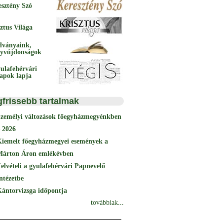
esztény Szó
ztus Világa
dványaink,
yvújdonságok
ulafehérvári
papok lapja
gfrissebb tartalmak
Személyi változások főegyházmegyénkben
 2026
Kiemelt főegyházmegyei események a
Márton Áron emlékévben
elvételi a gyulafehérvári Papnevelő
ntézetbe
ántorvizsga időpontja
továbbiak...