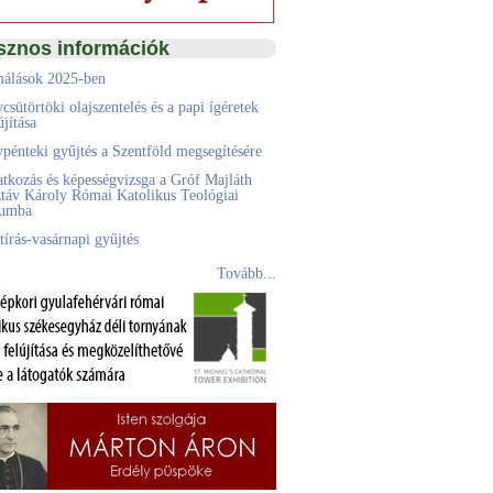
sznos információk
álások 2025-ben
csütörtöki olajszentelés és a papi ígéretek
jítása
pénteki gyűjtés a Szentföld megsegítésére
atkozás és képességvizsga a Gróf Majláth
táv Károly Római Katolikus Teológiai
eumba
tírás-vasárnapi gyűjtés
Tovább...