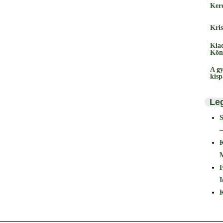
Ker
Kris
Kia
Kön
A gy
kis
Le
–
F
I
K