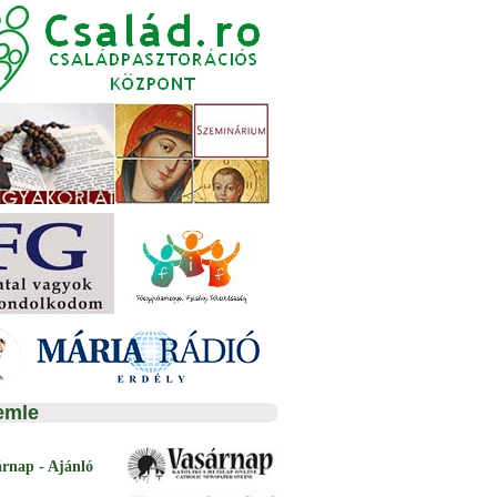
emle
árnap - Ajánló