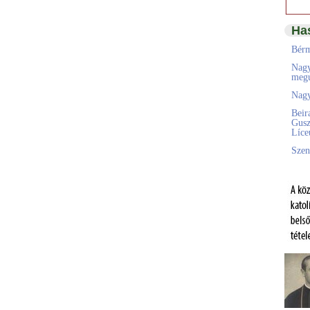
Ha
Bérm
Nagy
megú
Nagy
Beir
Gusz
Líc
Szen