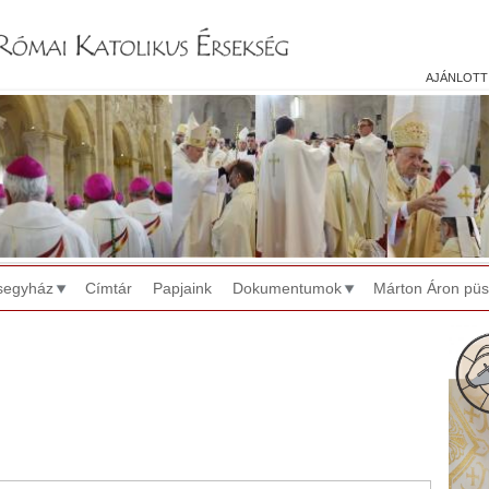
Jump to navigation
ajánlott
segyház
Címtár
Papjaink
Dokumentumok
Márton Áron pü