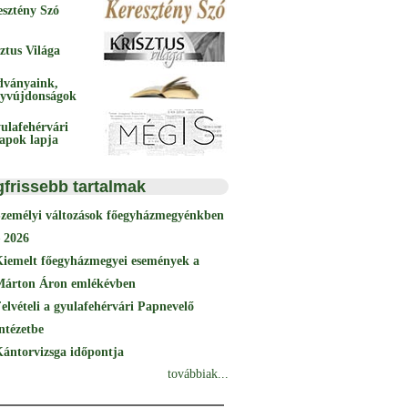
esztény Szó
ztus Világa
dványaink,
yvújdonságok
ulafehérvári
papok lapja
gfrissebb tartalmak
Személyi változások főegyházmegyénkben
 2026
Kiemelt főegyházmegyei események a
Márton Áron emlékévben
elvételi a gyulafehérvári Papnevelő
ntézetbe
ántorvizsga időpontja
továbbiak...