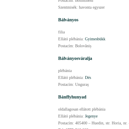
Postacím:
Bolintineni
Szentmisék:
havonta egyszer
Bálványos
filia
Ellátó plébánia:
Gyimesbükk
Postacím:
Bolovăniș
Bálványosváralja
plébánia
Ellátó plébánia:
Dés
Postacím:
Unguraș
Bánffyhunyad
oldallagosan ellátott plébánia
Ellátó plébánia:
Jegenye
Postacím:
405400 – Huedin, str. Horia, nr. 