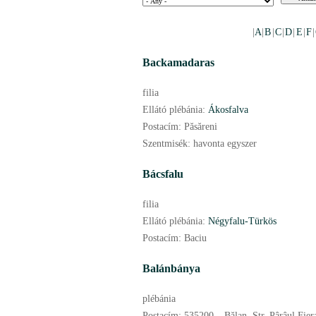
|
A
|
B
|
C
|
D
|
E
|
F
|
Backamadaras
filia
Ellátó plébánia:
Ákosfalva
Postacím:
Păsăreni
Szentmisék:
havonta egyszer
Bácsfalu
filia
Ellátó plébánia:
Négyfalu-Türkös
Postacím:
Baciu
Balánbánya
plébánia
Postacím:
535200 – Bălan, Str. Pârâul Fiera