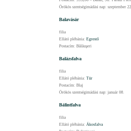
Örökös szentségimádási nap:
szeptember
22
Balavásár
filia
Ellátó plébánia:
Egrestő
Postacím:
Bălăuşeri
Balázsfalva
filia
Ellátó plébánia:
Tür
Postacím:
Blaj
Örökös szentségimádási nap:
január
08.
Bálintfalva
filia
Ellátó plébánia:
Ákosfalva