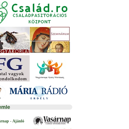
emle
árnap - Ajánló