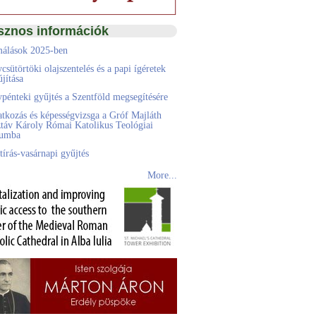
sznos információk
álások 2025-ben
csütörtöki olajszentelés és a papi ígéretek
jítása
pénteki gyűjtés a Szentföld megsegítésére
atkozás és képességvizsga a Gróf Majláth
táv Károly Római Katolikus Teológiai
eumba
tírás-vasárnapi gyűjtés
More...