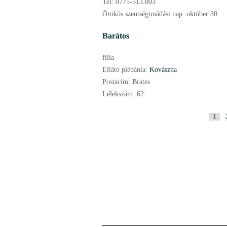
Tel:
0775-513.003
Örökös szentségimádási nap:
október
30.
Barátos
filia
Ellátó plébánia:
Kovászna
Postacím:
Brates
Lélekszám:
62
P
1
a
g
e
s