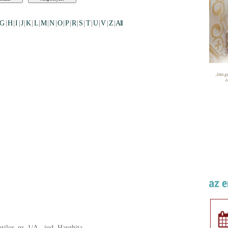
G
|
H
|
I
|
J
|
K
|
L
|
M
|
N
|
O
|
P
|
R
|
S
|
T
|
U
|
V
|
Z
|
All
rilor, nr. 1/A., jud. Harghita