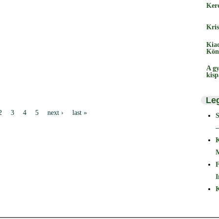
Ker
Kris
Kia
Kön
A gy
kis
Le
2
3
4
5
next ›
last »
–
F
I
K