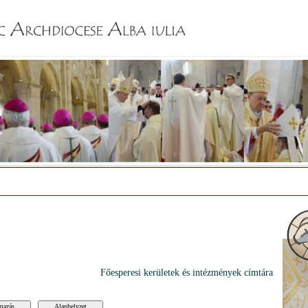
Jump to navigation
Főesperesi kerületek és intézmények címtára