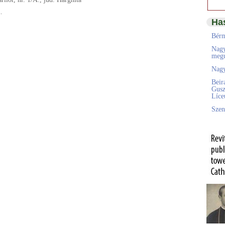
.
Ha
Bérm
Nagy
megú
Nagy
Beir
Gusz
Líc
Szen