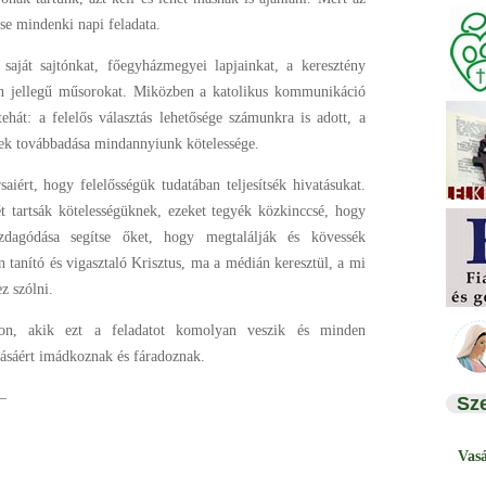
se mindenki napi feladata.
 saját sajtónkat, főegyházmegyei lapjainkat, a keresztény
en jellegű műsorokat. Miközben a katolikus kommunikáció
ehát: a felelős választás lehetősége számunkra is adott, a
k továbbadása mindannyiunk kötelessége.
ért, hogy felelősségük tudatában teljesítsék hivatásukat.
t tartsák kötelességüknek, ezeket tegyék közkinccsé, hogy
azdagódása segítse őket, hogy megtalálják és kövessék
 tanító és vigasztaló Krisztus, ma a médián keresztül, a mi
z szólni.
kon, akik ezt a feladatot komolyan veszik és minden
ásáért imádkoznak és fáradoznak.
 –
Sz
Vas