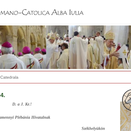
Jump to navigation
Catedrala
4.
D. a J. Kr.!
amennyi Plébánia Hivatalnak
Székhelyükön