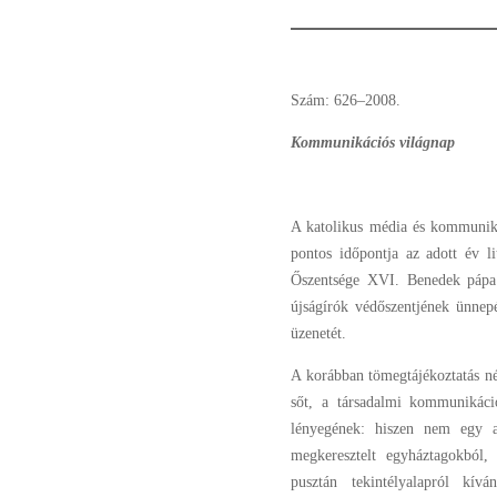
Szám: 626–2008.
Kommunikációs világnap
A katolikus média és kommunik
pontos időpontja az adott év l
Őszentsége XVI. Benedek pápa
újságírók védőszentjének ünnep
üzenetét.
A korábban tömegtájékoztatás név
sőt, a társadalmi kommunikáci
lényegének: hiszen nem egy a
megkeresztelt egyháztagokból,
pusztán tekintélyalapról kív