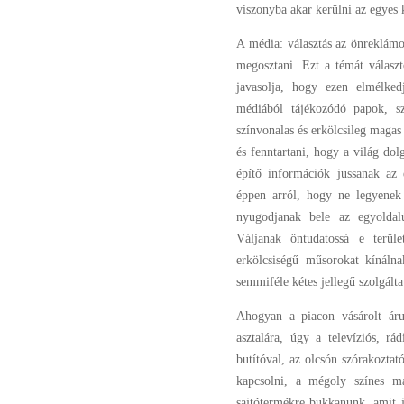
viszonyba akar kerülni az egyes
A média: választás az önreklámoz
megosztani. Ezt a témát válasz
javasolja, hogy ezen elmélk
médiából tájékozódó papok, sz
színvonalas és erkölcsileg magas
és fenntartani, hogy a világ dol
építő információk jussanak az
éppen arról, hogy ne legyenek
nyugodjanak bele az egyoldalú
Váljanak öntudatossá e terül
erkölcsiségű műsorokat kínáln
semmiféle kétes jellegű szolgálta
Ahogyan a piacon vásárolt árub
asztalára, úgy a televíziós, r
butítóval, az olcsón szórakoztat
kapcsolni, a mégoly színes ma
sajtótermékre bukkanunk, amit jó