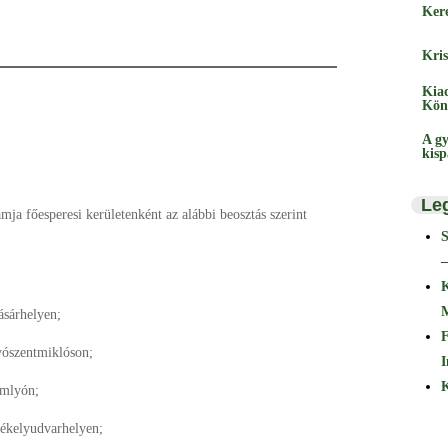
Ker
Kris
Kia
Kön
A gy
kis
Le
mja főesperesi kerületenként az alábbi beosztás szerint
–
ásárhelyen;
F
ószentmiklóson;
I
K
omlyón;
zékelyudvarhelyen;