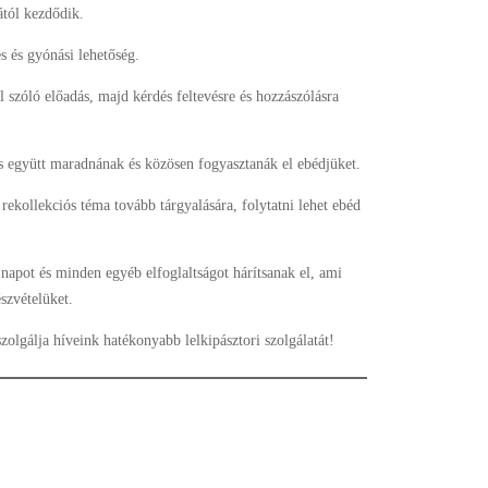
ától kezdődik.
s és gyónási lehetőség.
l szóló előadás, majd kérdés feltevésre és hozzászólásra
is együtt maradnának és közösen fogyasztanák el ebédjüket.
kollekciós téma tovább tárgyalására, folytatni lehet ebéd
napot és minden egyéb elfoglaltságot hárítsanak el, ami
szvételüket.
szolgálja híveink hatékonyabb lelkipásztori szolgálatát!