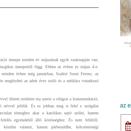
áció ünnepe minden év májusának egyik vasárnapján van,
iturgikus ünnepeitől függ. Ebben az évben ez május 4-e.
 minden évben még januárban, Szalézi Szent Ferenc, az
én meghirdeti az adott évre szóló és a médiára vonatkozó
vel illetett területet ma szerte a világon a kommunikáció,
ó névvel jelölik. És ez jobban meg is felel e szolgálat
rctalan tömeghez akar a katolikus sajtó szólni, hanem
 felelős egyénekből álló közösséghez. És nem felülről,
án közölni valamit, hanem párbeszédbe, kölcsönösségi