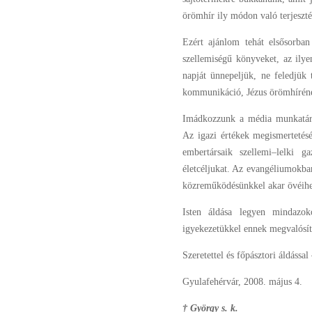
örömhír ily módon való terjeszté
Ezért ajánlom tehát elsősorban
szellemiségű könyveket, az ily
napját ünnepeljük, ne feledjük t
kommunikáció, Jézus örömhíréne
Imádkozzunk a média munkatársai
Az igazi értékek megismertetésé
embertársaik szellemi–lelki g
életcéljukat. Az evangéliumokban
közreműködésünkkel akar övéihe
Isten áldása legyen mindazo
igyekezetükkel ennek megvalósít
Szeretettel és főpásztori áldással
Gyulafehérvár, 2008. május 4.
† György s. k.