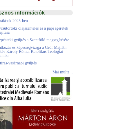
sznos információk
álások 2025-ben
csütörtöki olajszentelés és a papi ígéretek
jítása
pénteki gyűjtés a Szentföld megsegítésére
atkozás és képességvizsga a Gróf Majláth
táv Károly Római Katolikus Teológiai
eumba
tírás-vasárnapi gyűjtés
Mai multe...