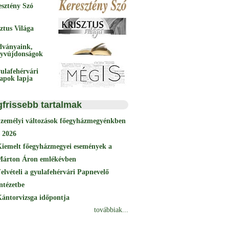
esztény Szó
ztus Világa
dványaink,
yvújdonságok
ulafehérvári
papok lapja
gfrissebb tartalmak
Személyi változások főegyházmegyénkben
 2026
Kiemelt főegyházmegyei események a
Márton Áron emlékévben
elvételi a gyulafehérvári Papnevelő
ntézetbe
ántorvizsga időpontja
továbbiak...