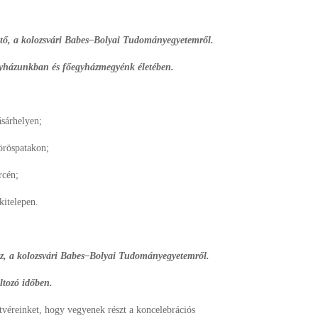
zető, a kolozsvári Babes–Bolyai Tudományegyetemről.
gyházunkban és főegyházmegyénk életében.
sárhelyen;
öröspatakon;
rcén;
kitelepen.
ész, a kolozsvári Babes–Bolyai Tudományegyetemről.
tozó időben.
tvéreinket, hogy vegyenek részt a koncelebrációs