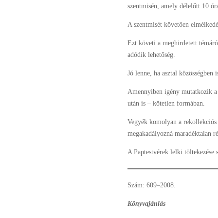
szentmisén, amely délelőtt 10 ór
A szentmisét követően elmélkedé
Ezt követi a meghirdetett témáró
adódik lehetőség.
Jó lenne, ha asztal közösségben 
Amennyiben igény mutatkozik a re
után is – kötetlen formában.
Vegyék komolyan a rekollekciós 
megakadályozná maradéktalan ré
A Paptestvérek lelki töltekezése 
Szám: 609–2008.
Könyvajánlás