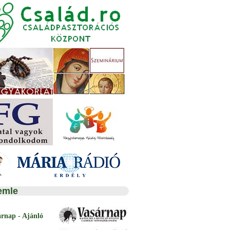
emle
árnap - Ajánló