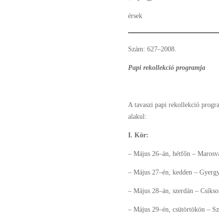
érsek
Szám: 627–2008.
Papi rekollekció programja
A tavaszi papi rekollekció progra
alakul:
I. Kör:
– Május 26–án, hétfőn – Marosv
– Május 27–én, kedden – Gyergy
– Május 28–án, szerdán – Csíks
– Május 29–én, csütörtökön – S