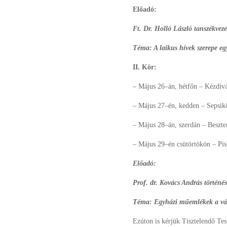
Előadó:
Ft. Dr. Holló László tanszékve
Téma: A laikus hívek szerepe e
II. Kör:
– Május 26–án, hétfőn – Kézdivá
– Május 27–én, kedden – Sepsik
– Május 28–án, szerdán – Beszte
– Május 29–én csütörtökön – Pis
Előadó:
Prof. dr. Kovács András történ
Téma: Egyházi műemlékek a vál
Ezúton is kérjük Tisztelendő Tes