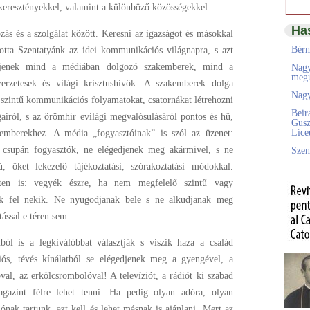
 keresztényekkel, valamint a különböző közösségekkel.
Ha
ás és a szolgálat között. Keresni az igazságot és másokkal
Bérm
totta Szentatyánk az idei kommunikációs világnapra, s azt
edjenek mind a médiában dolgozó szakemberek, mind a
Nagy
megú
erzetesek és világi krisztushívők. A szakemberek dolga
Nagy
 szintű kommunikációs folyamatokat, csatornákat létrehozni
Beir
gairól, s az örömhír evilági megvalósulásáról pontos és hű,
Gusz
Líc
 emberekhez. A média „fogyasztóinak” is szól az üzenet:
 csupán fogyasztók, ne elégedjenek meg akármivel, s ne
Szen
, őket lekezelő tájékoztatási, szórakoztatási módokkal.
eten is: vegyék észre, ha nem megfelelő szintű vagy
ak fel nekik. Ne nyugodjanak bele s ne alkudjanak meg
tással e téren sem.
ól is a legkiválóbbat választják s viszik haza a család
ádiós, tévés kínálatból se elégedjenek meg a gyengével, a
óval, az erkölcsrombolóval! A televíziót, a rádiót ki szabad
gazint félre lehet tenni. Ha pedig olyan adóra, olyan
nak tartunk, azt kell és lehet másnak is ajánlani. Mert az