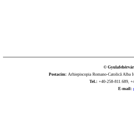
© Gyulafehérvár
Postacím:
Arhiepiscopia Romano-Catolică Alba Iu
Tel.:
+40-258-811.689, +
E-mail: