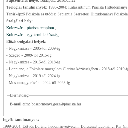
Papszentelés helye:
Budapest, 2010.05.22
Teológiai tanulmányok:
1996-2004: Kalazantínum Piarista Hittudományi 
Tanárképző Főiskola és utódja: Sapientia Szerzetesi Hittudományi Főiskola
Szolgálati hely:
Kolozsvár – piarista templom
,
Kolozsvár – egyetemi lelkészség
Előző szolgálati helyek:
- Nagykanizsa -
2005
-től
2009
-ig
- Szeged -
2009
-től
2015
-ig
- Nagykanizsa -
2015
-től
2018
-ig
- Loppiano, a Fokoláre mozgalom Claritas közösségében -
2018
-től
2019
-i
- Nagykanizsa -
2019
-től
2024
-ig
- Mosonmagyaróvár -
2024
-től
2025
-ig
Elérhetőség
E-mail cím:
boszormenyi.geza@piarista.hu
Egyéb tanulmányok:
1999-2004: Eötvös Loránd Tudományegyetem, Bölcsészettudományi Kar (ma