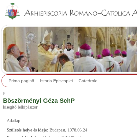
Jump to navigation
Prima pagină
Istoria Episcopiei
Catedrala
P.
Böszörményi Géza SchP
kisegítő lelkipásztor
Adatlap
Születés helye és ideje:
Budapest, 1978.06.24