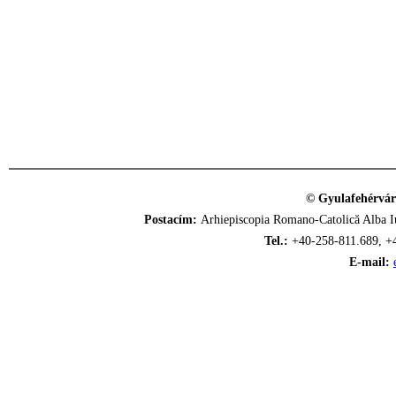
© Gyulafehérvár
Postacím:
Arhiepiscopia Romano-Catolică Alba Iu
Tel.:
+40-258-811.689, +
E-mail: