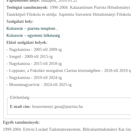
Papszentelés helye:
Budapest, 2010.05.22
Teológiai tanulmányok:
1996-2004: Kalazantínum Piarista Hittudományi 
Tanárképző Főiskola és utódja: Sapientia Szerzetesi Hittudományi Főiskola
Szolgálati hely:
Kolozsvár – piarista templom
,
Kolozsvár – egyetemi lelkészség
Előző szolgálati helyek:
- Nagykanizsa -
2005
-től
2009
-ig
- Szeged -
2009
-től
2015
-ig
- Nagykanizsa -
2015
-től
2018
-ig
- Loppiano, a Fokoláre mozgalom Claritas közösségében -
2018
-től
2019
-i
- Nagykanizsa -
2019
-től
2024
-ig
- Mosonmagyaróvár -
2024
-től
2025
-ig
Elérhetőség
E-mail cím:
boszormenyi.geza@piarista.hu
Egyéb tanulmányok:
1999-2004: Eötvös Loránd Tudományegyetem, Bölcsészettudományi Kar (ma