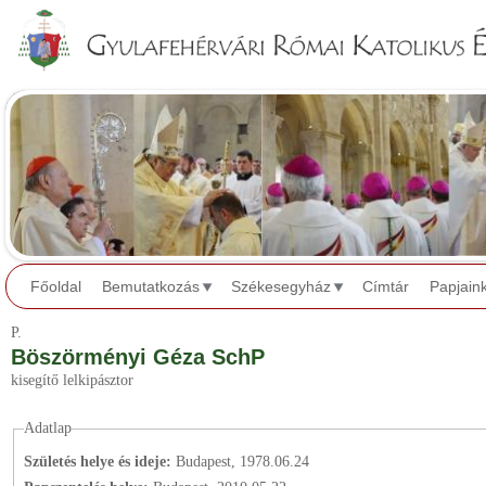
Jump to navigation
Főoldal
Bemutatkozás
Székesegyház
Címtár
Papjain
P.
Böszörményi Géza SchP
kisegítő lelkipásztor
Adatlap
Születés helye és ideje:
Budapest, 1978.06.24