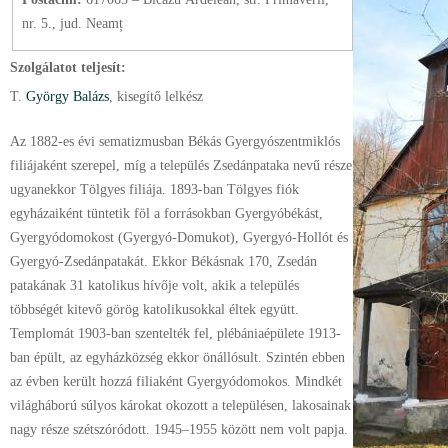
nr. 5., jud. Neamț
Szolgálatot teljesít:
T.
György Balázs
, kisegítő lelkész
Az 1882-es évi sematizmusban Békás Gyergyószentmiklós
filiájaként szerepel, míg a település Zsedánpataka nevű része
ugyanekkor Tölgyes filiája. 1893-ban Tölgyes fiók
egyházaiként tüntetik föl a forrásokban Gyergyóbékást,
Gyergyódomokost (Gyergyó-Domukot), Gyergyó-Hollót és
Gyergyó-Zsedánpatakát. Ekkor Békásnak 170, Zsedán
patakának 31 katolikus hívője volt, akik a település
többségét kitevő görög katolikusokkal éltek együtt.
Templomát 1903-ban szentelték fel, plébániaépülete 1913-
ban épült, az egyházközség ekkor önállósult. Szintén ebben
az évben került hozzá filiaként Gyergyódomokos. Mindkét
világháború súlyos károkat okozott a településen, lakosainak
nagy része szétszóródott. 1945–1955 között nem volt papja.