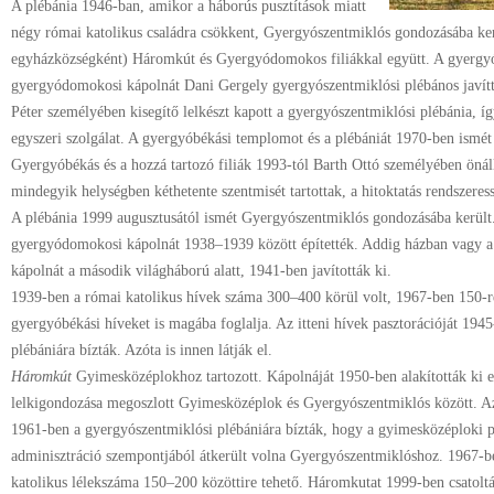
A plébánia 1946-ban, amikor a háborús pusztítások miatt
négy római katolikus családra csökkent, Gyergyószentmiklós gondozásába kerü
egyházközségként) Háromkút és Gyergyódomokos filiákkal együtt. A gyergy
gyergyódomokosi kápolnát Dani Gergely gyergyószentmiklósi plébános javítt
Péter személyében kisegítő lelkészt kapott a gyergyószentmiklósi plébánia, íg
egyszeri szolgálat. A gyergyóbékási templomot és a plébániát 1970-ben ismét k
Gyergyóbékás és a hozzá tartozó filiák 1993-tól Barth Ottó személyében önáll
mindegyik helységben kéthetente szentmisét tartottak, a hitoktatás rendszeress
A plébánia 1999 augusztusától ismét Gyergyószentmiklós gondozásába került. E
gyergyódomokosi kápolnát 1938–1939 között építették. Addig házban vagy a 
kápolnát a második világháború alatt, 1941-ben javították ki.
1939-ben a római katolikus hívek száma 300–400 körül volt, 1967-ben 150-r
gyergyóbékási híveket is magába foglalja. Az itteni hívek pasztorációját 194
plébániára bízták. Azóta is innen látják el.
Háromkút
Gyimesközéplokhoz tartozott. Kápolnáját 1950-ben alakították ki
lelkigondozása megoszlott Gyimesközéplok és Gyergyószentmiklós között. Az i
1961-ben a gyergyószentmiklósi plébániára bízták, hogy a gyimesközéploki pl
adminisztráció szempontjából átkerült volna Gyergyószentmiklóshoz. 1967-
katolikus lélekszáma 150–200 közöttire tehető. Háromkutat 1999-ben csatolt