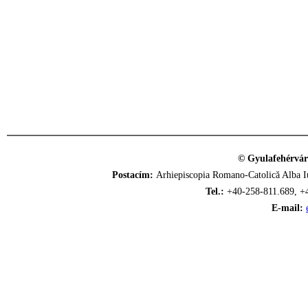
© Gyulafehérvár
Postacím:
Arhiepiscopia Romano-Catolică Alba Iu
Tel.:
+40-258-811.689, +
E-mail: