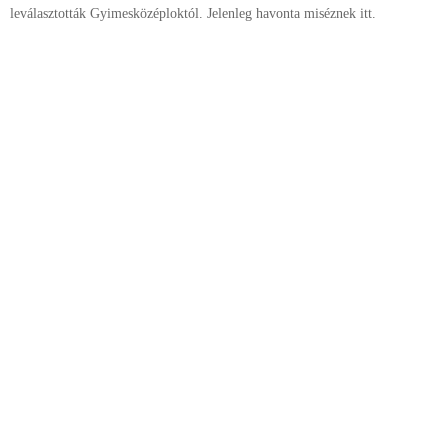
leválasztották Gyimesközéploktól. Jelenleg havonta miséznek itt.