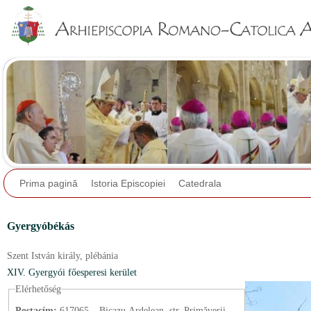
Jump to navigation
Prima pagină
Istoria Episcopiei
Catedrala
Gyergyóbékás
Szent István király,
plébánia
XIV. Gyergyói főesperesi kerület
Elérhetőség
Postacím:
617065 – Bicazu Ardelean, str. Primăverii,