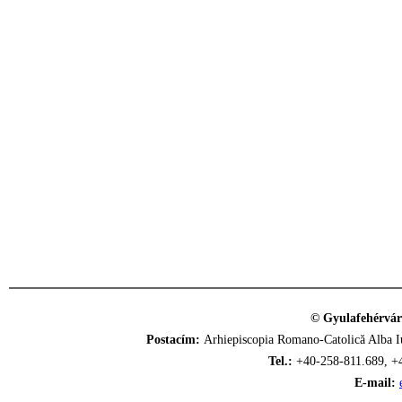
© Gyulafehérvár
Postacím:
Arhiepiscopia Romano-Catolică Alba Iu
Tel.:
+40-258-811.689, +
E-mail: