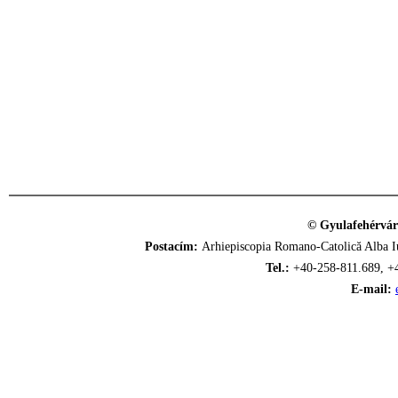
© Gyulafehérvár
Postacím:
Arhiepiscopia Romano-Catolică Alba Iu
Tel.:
+40-258-811.689, +
E-mail: