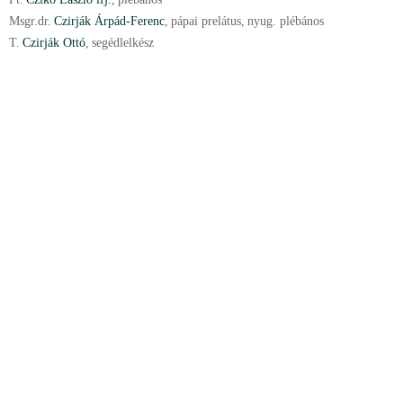
Msgr.
dr.
Czirják Árpád-Ferenc
,
pápai prelátus
,
nyug. plébános
T.
Czirják Ottó
,
segédlelkész