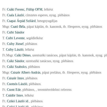
Fr.
Csáki Ferenc, Fülöp OFM
,
lelkész
Ft.
Csala László
,
címzetes esperes
,
nyug. plébános
Ft.
Csapai Árpád Szilárd
,
betegnyugdíjas
Msgr.
Csató Béla
,
pápai káplán
,
tb. kanonok
,
tb. főesperes
,
nyug. plébános
Ft.
Csibi Sándor
T.
Csibi Levente
,
segédlelkész
Ft.
Csiby József
,
plébános
T.
Csiby László
,
lelkész
Ft.
Msgr.
Csíki Dénes
,
szentszéki tanácsos
,
pápai káplán
,
tb. kanonok
,
nyug. p
Ft.
Csíki Sándor
,
szentszéki tanácsos
,
nyug. plébános
Ft.
Csíki Szabolcs
,
plébános
Msgr.
Csiszér Albert-András
,
pápai prelátus
,
tb. főesperes
,
nyug. plébános
Ft.
Csiszér Imre
,
plébános
Ft.
Csomós László
,
plébános
Ft.
Csont Ede
,
plébános
,
, teremtésvédelmi referens
T.
Csüdör Imre
,
lelkész
Ft.
Czikó László id.
,
plébános
Ft.
Czikó László ifj.
,
plébános