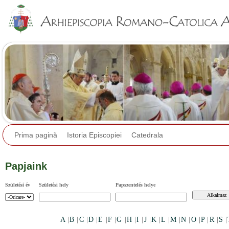
Jump to navigation
Prima pagină
Istoria Episcopiei
Catedrala
Papjaink
Születési év
Születési hely
Papszentelés helye
A
|
B
|
C
|
D
|
E
|
F
|
G
|
H
|
I
|
J
|
K
|
L
|
M
|
N
|
O
|
P
|
R
|
S
|