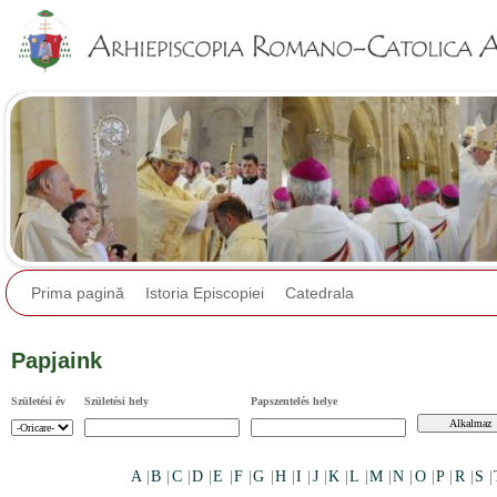
Jump to navigation
Prima pagină
Istoria Episcopiei
Catedrala
Papjaink
Születési év
Születési hely
Papszentelés helye
A
|
B
|
C
|
D
|
E
|
F
|
G
|
H
|
I
|
J
|
K
|
L
|
M
|
N
|
O
|
P
|
R
|
S
|