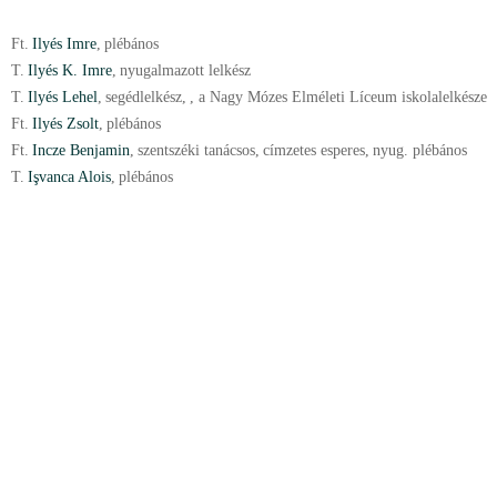
Ft.
Ilyés Imre
,
plébános
T.
Ilyés K. Imre
,
nyugalmazott lelkész
T.
Ilyés Lehel
,
segédlelkész
,
, a Nagy Mózes Elméleti Líceum iskolalelkésze
Ft.
Ilyés Zsolt
,
plébános
Ft.
Incze Benjamin
,
szentszéki tanácsos
,
címzetes esperes
,
nyug. plébános
T.
Işvanca Alois
,
plébános