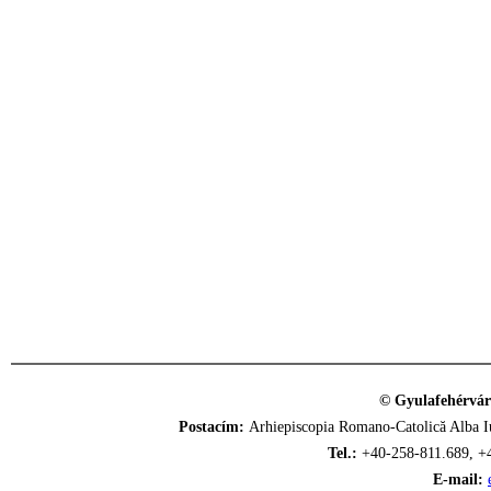
© Gyulafehérvár
Postacím:
Arhiepiscopia Romano-Catolică Alba Iu
Tel.:
+40-258-811.689, +
E-mail: