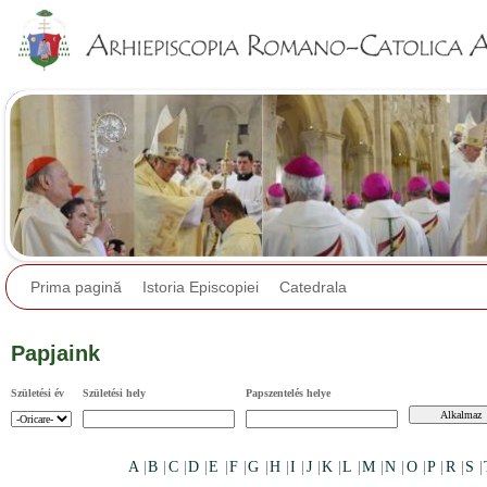
Jump to navigation
Prima pagină
Istoria Episcopiei
Catedrala
Papjaink
Születési év
Születési hely
Papszentelés helye
A
|
B
|
C
|
D
|
E
|
F
|
G
|
H
|
I
|
J
|
K
|
L
|
M
|
N
|
O
|
P
|
R
|
S
|