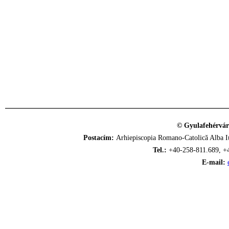
© Gyulafehérvár
Postacím:
Arhiepiscopia Romano-Catolică Alba Iu
Tel.:
+40-258-811.689, +
E-mail: