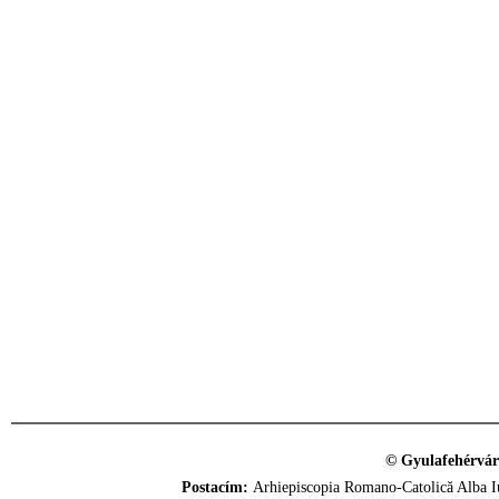
© Gyulafehérvár
Postacím:
Arhiepiscopia Romano-Catolică Alba Iu