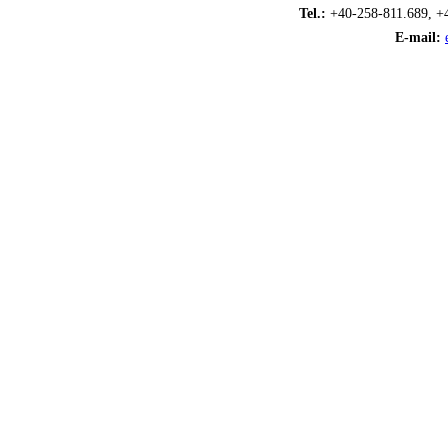
Tel.:
+40-258-811.689, +
E-mail: