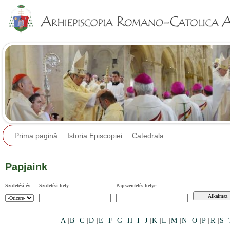
Jump to navigation
Prima pagină
Istoria Episcopiei
Catedrala
Papjaink
Születési év
Születési hely
Papszentelés helye
A
|
B
|
C
|
D
|
E
|
F
|
G
|
H
|
I
|
J
|
K
|
L
|
M
|
N
|
O
|
P
|
R
|
S
|