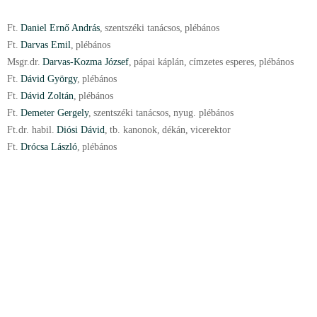
Ft.
Daniel Ernő András
,
szentszéki tanácsos
,
plébános
Ft.
Darvas Emil
,
plébános
Msgr.
dr.
Darvas-Kozma József
,
pápai káplán
,
címzetes esperes
,
plébános
Ft.
Dávid György
,
plébános
Ft.
Dávid Zoltán
,
plébános
Ft.
Demeter Gergely
,
szentszéki tanácsos
,
nyug. plébános
Ft.
dr.
habil.
Diósi Dávid
,
tb. kanonok
,
dékán
,
vicerektor
Ft.
Drócsa László
,
plébános