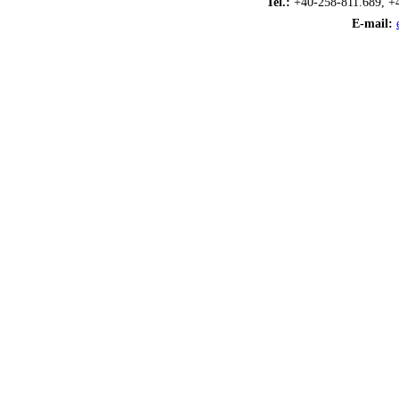
Tel.:
+40-258-811.689, +
E-mail: