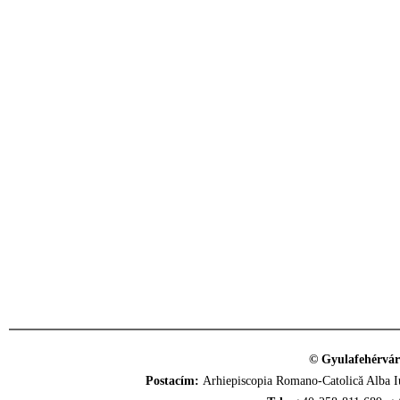
© Gyulafehérvár
Postacím:
Arhiepiscopia Romano-Catolică Alba Iu