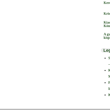
Ker
Kris
Kia
Kön
A gy
kis
Le
–
F
I
K