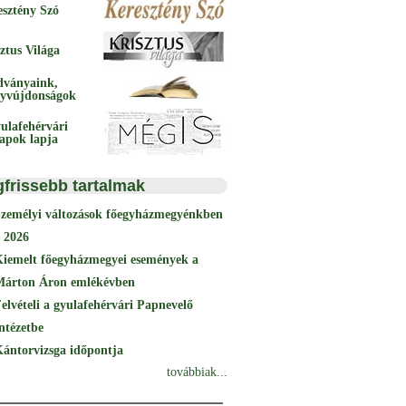
esztény Szó
ztus Világa
dványaink,
yvújdonságok
ulafehérvári
papok lapja
gfrissebb tartalmak
Személyi változások főegyházmegyénkben
 2026
Kiemelt főegyházmegyei események a
Márton Áron emlékévben
elvételi a gyulafehérvári Papnevelő
ntézetbe
ántorvizsga időpontja
továbbiak...