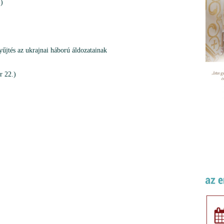
)
yűjtés az ukrajnai háború áldozatainak
r 22.)