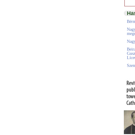
Ha
Bérm
Nagy
megú
Nagy
Beir
Gusz
Líc
Szen