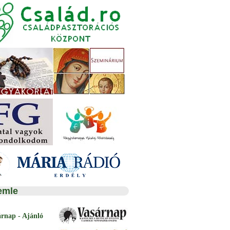
emle
árnap - Ajánló