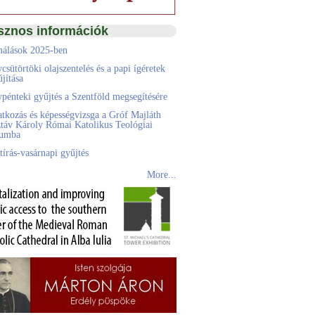
sznos információk
álások 2025-ben
csütörtöki olajszentelés és a papi ígéretek
jítása
pénteki gyűjtés a Szentföld megsegítésére
atkozás és képességvizsga a Gróf Majláth
táv Károly Római Katolikus Teológiai
eumba
tírás-vasárnapi gyűjtés
More...