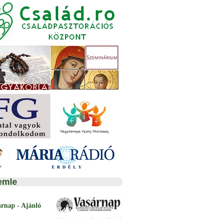
emle
árnap - Ajánló