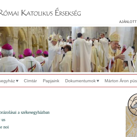
Jump to navigation
ajánlott
segyház
Címtár
Papjaink
Dokumentumok
Márton Áron pü
ábrázolásai a székesegyházban
r us
de noi