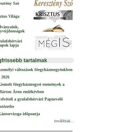
esztény Szó
ztus Világa
dványaink,
yvújdonságok
ulafehérvári
papok lapja
gfrissebb tartalmak
Személyi változások főegyházmegyénkben
 2026
Kiemelt főegyházmegyei események a
Márton Áron emlékévben
elvételi a gyulafehérvári Papnevelő
ntézetbe
ántorvizsga időpontja
továbbiak...