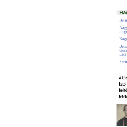
Ha
Bérm
Nagy
megú
Nagy
Beir
Gusz
Líc
Szen