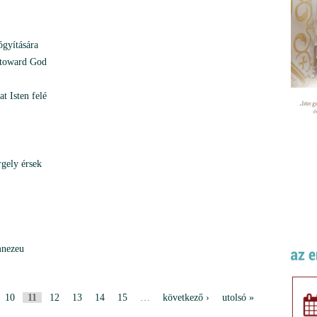
gyítására
 toward God
t Isten felé
rgely érsek
mnezeu
10
11
12
13
14
15
…
következő ›
utolsó »