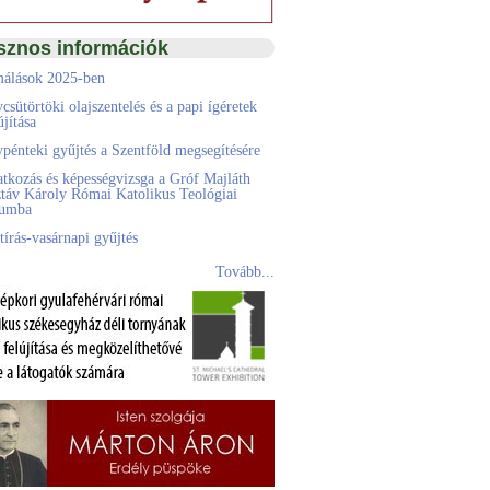
sznos információk
álások 2025-ben
csütörtöki olajszentelés és a papi ígéretek
jítása
pénteki gyűjtés a Szentföld megsegítésére
atkozás és képességvizsga a Gróf Majláth
táv Károly Római Katolikus Teológiai
eumba
tírás-vasárnapi gyűjtés
Tovább...