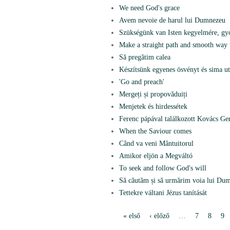
We need God's grace
Avem nevoie de harul lui Dumnezeu
Szükségünk van Isten kegyelmére, gyó
Make a straight path and smooth way
Să pregătim calea
Készítsünk egyenes ösvényt és sima uta
'Go and preach'
Mergeți și propovăduiți
Menjetek és hirdessétek
Ferenc pápával találkozott Kovács Ge
When the Saviour comes
Când va veni Mântuitorul
Amikor eljön a Megváltó
To seek and follow God's will
Să căutăm și să urmărim voia lui Du
Tettekre váltani Jézus tanítását
« első
‹ előző
…
7
8
9
O