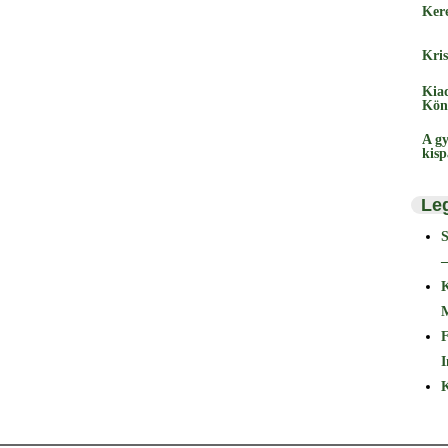
Ker
Kris
Kia
Kön
A gy
kis
Le
–
F
I
K