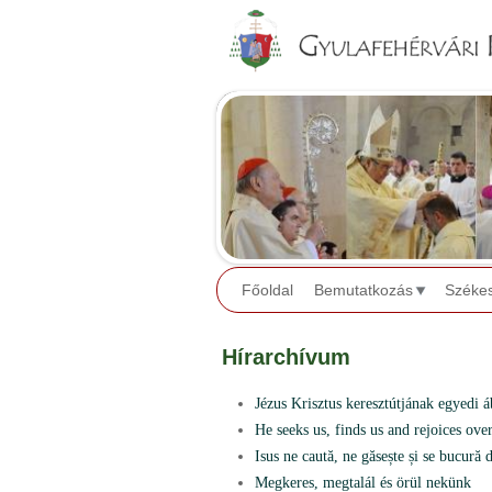
Főoldal
Bemutatkozás
Széke
Hírarchívum
Jézus Krisztus keresztútjának egyedi 
He seeks us, finds us and rejoices ove
Isus ne caută, ne găsește și se bucură 
Megkeres, megtalál és örül nekünk