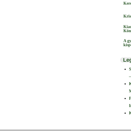
Ker
Kris
Kia
Kön
A gy
kis
Le
–
F
I
K