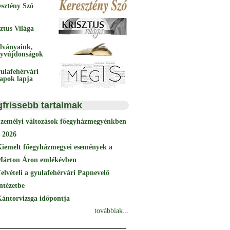
esztény Szó
ztus Világa
dványaink,
yvújdonságok
ulafehérvári
papok lapja
gfrissebb tartalmak
Személyi változások főegyházmegyénkben
 2026
Kiemelt főegyházmegyei események a
Márton Áron emlékévben
elvételi a gyulafehérvári Papnevelő
ntézetbe
ántorvizsga időpontja
továbbiak...