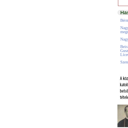
Ha
Bérm
Nagy
megú
Nagy
Beir
Gusz
Líc
Szen