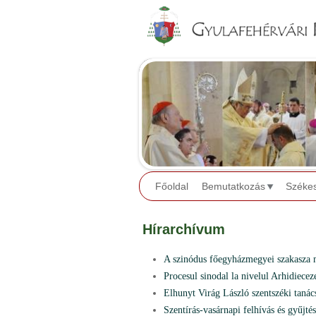
Főoldal
Bemutatkozás
Széke
Hírarchívum
A szinódus főegyházmegyei szakasza
Procesul sinodal la nivelul Arhidiecez
Elhunyt Virág László szentszéki taná
Szentírás-vasárnapi felhívás és gyűjtés