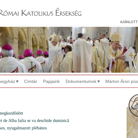
Jump to navigation
ajánlott
segyház
Címtár
Papjaink
Dokumentumok
Márton Áron pü
 megkezdődött
ei de Alba Iulia se va deschide duminică
csos, nyugalmazott plébános