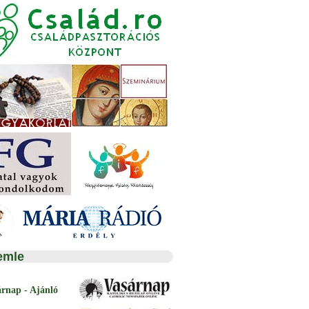
emle
árnap - Ajánló