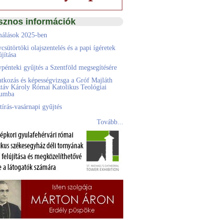
sznos információk
álások 2025-ben
csütörtöki olajszentelés és a papi ígéretek
jítása
pénteki gyűjtés a Szentföld megsegítésére
atkozás és képességvizsga a Gróf Majláth
táv Károly Római Katolikus Teológiai
eumba
tírás-vasárnapi gyűjtés
Tovább...