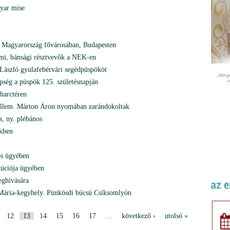
gyar mise
, Magyarország fővárosában, Budapesten
iumi, bánsági résztvevők a NEK-en
László gyulafehérvári segédpüspököt
ség a püspök 125. születésnapján
harctéren
s jellem. Márton Áron nyomában zarándokoltak
s, ny. plébános
kben
ós ügyében
itúciója ügyében
eghívására
 Mária-kegyhely. Pünkösdi búcsú Csíksomlyón
12
13
14
15
16
17
…
következő ›
utolsó »