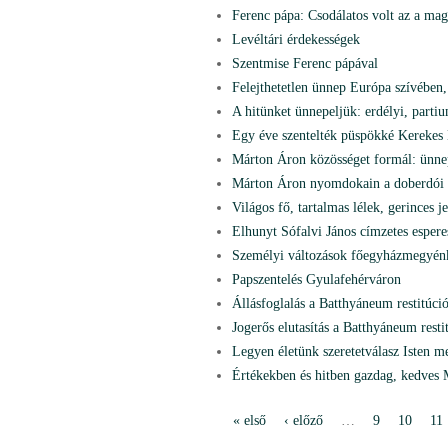
Ferenc pápa: Csodálatos volt az a ma
Levéltári érdekességek
Szentmise Ferenc pápával
Felejthetetlen ünnep Európa szívében
A hitünket ünnepeljük: erdélyi, part
Egy éve szentelték püspökké Kerekes 
Márton Áron közösséget formál: ünnep
Márton Áron nyomdokain a doberdói 
Világos fő, tartalmas lélek, gerince
Elhunyt Sófalvi János címzetes espere
Személyi változások főegyházmegyén
Papszentelés Gyulafehérváron
Állásfoglalás a Batthyáneum restitúci
Jogerős elutasítás a Batthyáneum rest
Legyen életünk szeretetválasz Isten m
Értékekben és hitben gazdag, kedves
« első
‹ előző
…
9
10
11
O