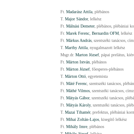
Ft.
Madarász Attila
,
plébános
T.
Major Sándor
,
lelkész
Ft.
Málnási Demeter
,
plébános
,
plébániai k
Fr.
Marek Ferenc, Bernardin OFM
,
lelkész
Ft.
Márkus András
,
szentszéki tanácsos
,
cím
T.
Marthy Attila
,
nyugalmazott lelkész
Msgr.
dr.
Marton József
,
pápai prelátus, ki
Ft.
Márton István
,
plébános
Ft.
Márton József
,
főesperes-plébános
T.
Márton Ottó
,
egyetemista
Ft.
Máté Ferenc
,
szentszéki tanácsos
,
plébán
Ft.
Máthé Vilmos
,
szentszéki tanácsos
,
címz
Ft.
Mátyás Gábor
,
szentszéki tanácsos
,
pléb
Ft.
Mátyás Károly
,
szentszéki tanácsos
,
pléb
T.
Mazai Tihamér
,
prefektus
,
plébániai ko
Ft.
Mihai Zoltán-Lajos
,
kisegítő lelkész
Ft.
Mihály Imre
,
plébános
T.
Mihály József
,
lelkész