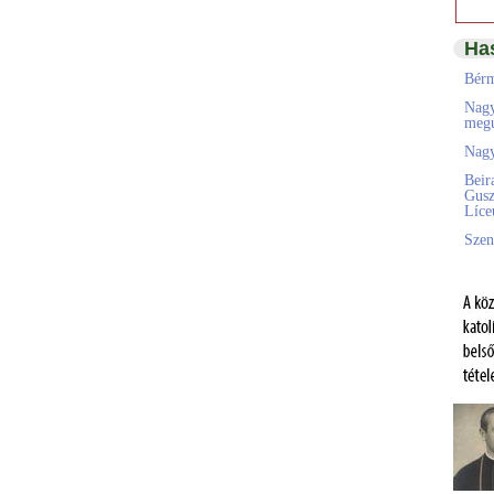
Ha
Bérm
Nagy
megú
Nagy
Beir
Gusz
Líc
Szen