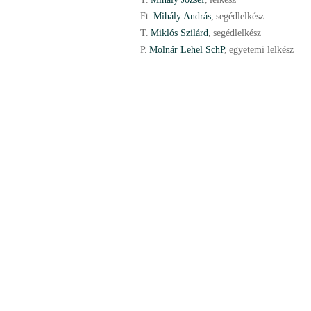
Ft.
Mihály András
,
segédlelkész
T.
Miklós Szilárd
,
segédlelkész
P.
Molnár Lehel SchP
,
egyetemi lelkész