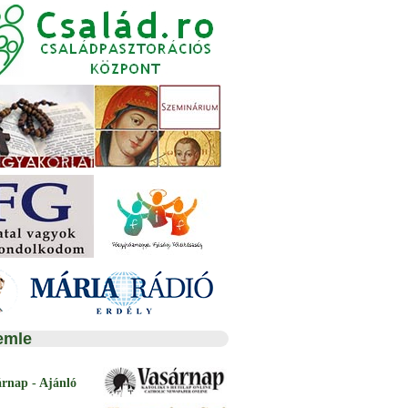
emle
árnap - Ajánló