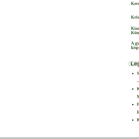
Ker
Kris
Kia
Kön
A gy
kis
Le
–
F
I
K