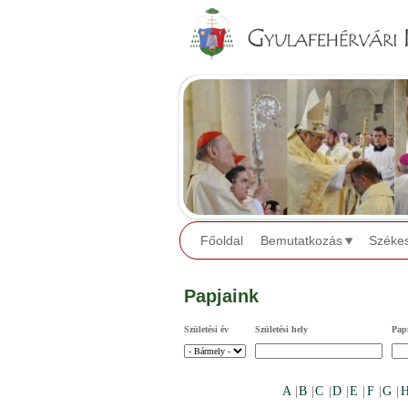
Főoldal
Bemutatkozás
Széke
Papjaink
Születési év
Születési hely
Paps
A
|
B
|
C
|
D
|
E
|
F
|
G
|