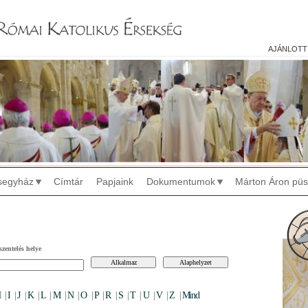
Jump to navigation
ajánlott
segyház
Címtár
Papjaink
Dokumentumok
Márton Áron pü
zentelés helye
H
|
I
|
J
|
K
|
L
|
M
|
N
|
O
|
P
|
R
|
S
|
T
|
U
|
V
|
Z
|
Mind