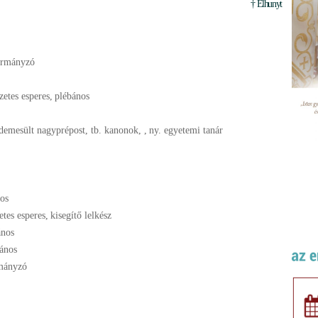
† Elhunyt
ormányzó
zetes esperes
,
plébános
érdemesült nagyprépost, tb. kanonok,
,
ny. egyetemi tanár
os
etes esperes
,
kisegítő lelkész
ános
ános
rmányzó