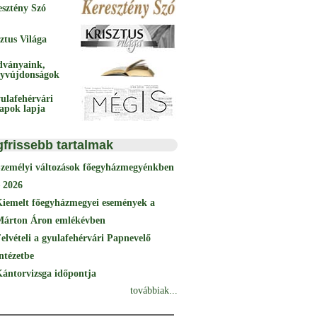
esztény Szó
ztus Világa
dványaink,
yvújdonságok
ulafehérvári
papok lapja
gfrissebb tartalmak
Személyi változások főegyházmegyénkben
 2026
Kiemelt főegyházmegyei események a
Márton Áron emlékévben
elvételi a gyulafehérvári Papnevelő
ntézetbe
ántorvizsga időpontja
továbbiak...