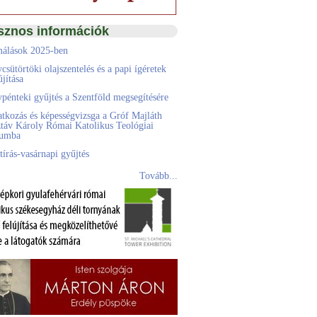
sznos információk
álások 2025-ben
csütörtöki olajszentelés és a papi ígéretek
jítása
pénteki gyűjtés a Szentföld megsegítésére
atkozás és képességvizsga a Gróf Majláth
táv Károly Római Katolikus Teológiai
eumba
tírás-vasárnapi gyűjtés
Tovább...