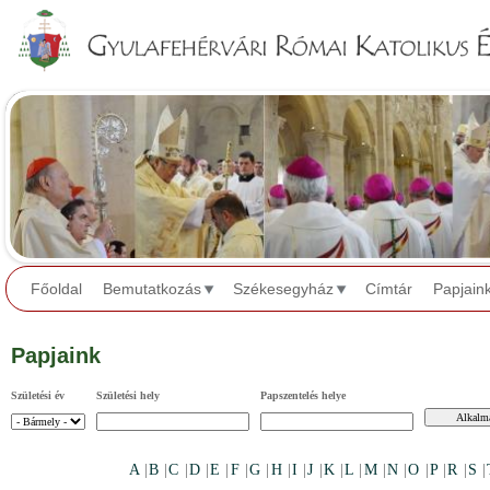
Jump to navigation
Főoldal
Bemutatkozás
Székesegyház
Címtár
Papjain
Papjaink
Születési év
Születési hely
Papszentelés helye
A
|
B
|
C
|
D
|
E
|
F
|
G
|
H
|
I
|
J
|
K
|
L
|
M
|
N
|
O
|
P
|
R
|
S
|