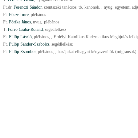
Ft.
dr.
Ferenczi Sándor
,
szentszéki tanácsos
,
tb. kanonok
,
, nyug. egyetemi adj
Ft.
Főcze Imre
,
plébános
Ft.
Fórika János
,
nyug. plébános
T.
Forró Csaba-Roland
,
segédlelkész
Ft.
Fülöp László
,
plébános
,
, Erdélyi Katolikus Karizmatikus Megújulás lelkip
Ft.
Fülöp Sándor-Szabolcs
,
segédlelkész
Ft.
Fülöp Zsombor
,
plébános
,
, hazájukat elhagyni kényszerülők (migránsok) l