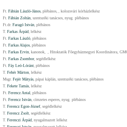
Ft.
Fábián László-János
,
plébános
,
, kolozsvári kórházlelkész
Ft.
Fábián Zoltán
,
szentszéki tanácsos
,
nyug. plébános
Ft.
dr.
Faragó István
,
plébános
T.
Farkas Árpád
,
lelkész
Ft.
Farkas László
,
plébános
Ft.
Farkas Alajos
,
plébános
Ft.
Farkas Ervin
,
kanonok
,
, Hitoktatók Főegyházmegyei Koordinátora, GM
Ft.
Farkas Zsombor
,
segédlelkész
Ft.
Fáy Leó-Lóránt
,
plébános
T.
Fehér Márton
,
lelkész
Msgr.
Fejér Mátyás
,
pápai káplán
,
szentszéki tanácsos
,
plébános
T.
Fekete Tamás
,
lelkész
Ft.
Ferencz Antal
,
plébános
Ft.
Ferencz István
,
címzetes esperes
,
nyug. plébános
T.
Ferencz Egon-József
,
segédlelkész
T.
Ferencz Zsolt
,
segédlelkész
T.
Ferenczi Árpád
,
nyugalmazott lelkész
T.
Ferenczi István
,
nyugalmazott lelkész