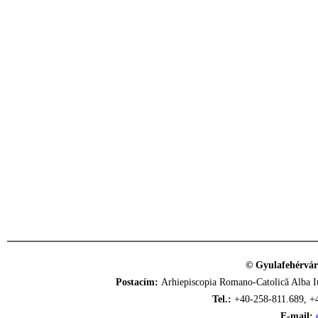
© Gyulafehérvár
Postacím:
Arhiepiscopia Romano-Catolică Alba Iu
Tel.:
+40-258-811.689, +
E-mail: