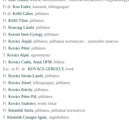
Ft.
dr.
Kiss Endre
,
kanonok
,
lelkiigazgató
Ft.
dr.
Köllő Gábor
,
plébános
Ft.
Köllő Tibor
,
plébános
Ft.
Koncsag László
,
plébános
Ft.
Korom Imre-György
,
plébános
Ft.
Kovács Árpád
,
plébános
,
plébániai kormányzó
,
, szentszéki tanácsos
Ft.
Kovács Péter
,
plébános
T.
Kovács Alpár
,
egyetemista
Fr.
Kovács Csaba, Antal OFM
,
lelkész
Exc. és Ft. dr.
KOVÁCS GERGELY
,
érsek
Ft.
Kovács István-László
,
plébános
Ft.
Kovács József
,
lelkiigazgató
,
plébános
Ft.
Kovács Károly
,
plébános
Ft.
Kovács Péter-Pál
,
plébános
Ft.
Kovács Szabolcs
,
érseki titkár
Ft.
Küsmődi Attila
,
plébános
,
plébániai kormányzó
T.
Küsmődi Csongor-Ignác
,
segédlelkész