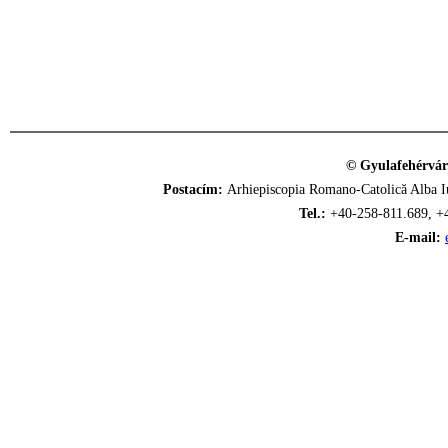
© Gyulafehérvár
Postacím:
Arhiepiscopia Romano-Catolică Alba Iu
Tel.:
+40-258-811.689, +
E-mail: