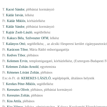
T.
Kacsó Sándor
,
plébániai kormányzó
T.
Kádár István
,
lelkész
Ft.
Kádár Miklós
,
kórházlelkész
T.
Kádár Sándor
,
plébániai kormányzó
T.
Kajtár Zsolt-László
,
segédlelkész
Fr.
Kakucs Béla, Szilveszter OFM
,
lelkész
T.
Kalányos Ottó
,
segédlelkész
,
, az alcsíki főesperesi kerület cigánypasztoráci
Ft.
Karácson Tibor
,
Mária Rádió műsorigazgatója
Ft.
Kedves Tibor
,
plébános
Ft.
Kelemen Ervin
,
templomigazgató
,
kórházlelkész
,
(Esztergom-Budapesti 
T.
Kelemen Zoltán-Arnold
,
egyetemista
Ft.
Kémenes Lóránt Zoltán
,
plébános
Exc.és Ft. dr.
KEREKES LÁSZLÓ
,
segédpüspök
,
általános helynök
T.
Kerekes Péter-Miklós
,
segédlelkész
Ft.
Keresztes Olivér
,
plébános
,
plébániai kormányzó
Ft.
Keresztes Zoltán
,
plébános
Ft.
Kiss Attila
,
plébános
Ft.
Kiss Vilmos
,
lelkész
,
adminisztrátor
,
Kalocsa-Kecskeméti Főegyházmegy