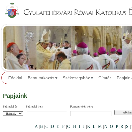
Jump to navigation
Főoldal
Bemutatkozás
Székesegyház
Címtár
Papjain
Papjaink
Születési év
Születési hely
Papszentelés helye
A
|
B
|
C
|
D
|
E
|
F
|
G
|
H
|
I
|
J
|
K
|
L
|
M
|
N
|
O
|
P
|
R
|
S
|