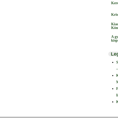
Ker
Kris
Kia
Kön
A gy
kis
Le
–
F
I
K