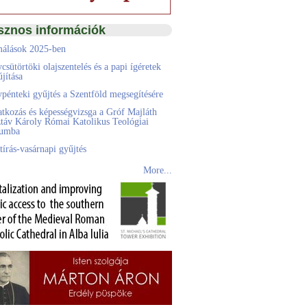
sznos információk
álások 2025-ben
csütörtöki olajszentelés és a papi ígéretek
jítása
pénteki gyűjtés a Szentföld megsegítésére
atkozás és képességvizsga a Gróf Majláth
táv Károly Római Katolikus Teológiai
eumba
tírás-vasárnapi gyűjtés
More...