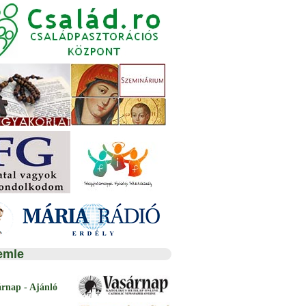
emle
árnap - Ajánló