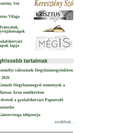
esztény Szó
ztus Világa
dványaink,
yvújdonságok
ulafehérvári
papok lapja
gfrissebb tartalmak
Személyi változások főegyházmegyénkben
 2026
Kiemelt főegyházmegyei események a
Márton Áron emlékévben
elvételi a gyulafehérvári Papnevelő
ntézetbe
ántorvizsga időpontja
továbbiak...