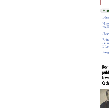
Ha
Bérm
Nagy
megú
Nagy
Beir
Gusz
Líc
Szen