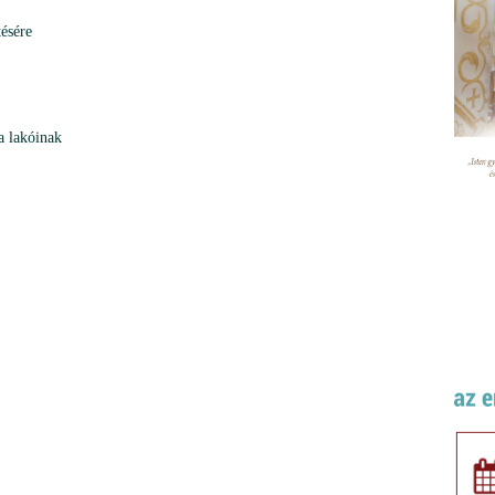
ésére
ta lakóinak