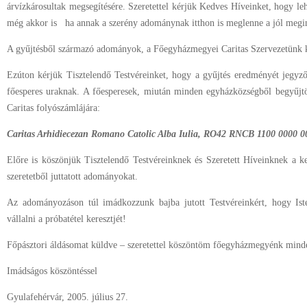
árvízkárosultak megsegítésére. Szeretettel kérjük Kedves Híveinket, hogy 
még akkor is ha annak a szerény adománynak itthon is meglenne a jól megin
A gyűjtésből származó adományok, a Főegyházmegyei Caritas Szervezetünk kö
Ezúton kérjük Tisztelendő Testvéreinket, hogy a gyűjtés eredményét jegyző
főesperes uraknak. A főesperesek, miután minden egyházközségből begyűjtö
Caritas folyószámlájára:
Caritas Arhidiecezan Romano Catolic Alba Iulia, RO42 RNCB 1100 0000
Előre is köszönjük Tisztelendő Testvéreinknek és Szeretett Híveinknek a ke
szeretetből juttatott adományokat.
Az adományozáson túl imádkozzunk bajba jutott Testvéreinkért, hogy Ist
vállalni a próbatétel keresztjét!
Főpásztori áldásomat küldve – szeretettel köszöntöm főegyházmegyénk minde
Imádságos köszöntéssel
Gyulafehérvár, 2005. július 27.