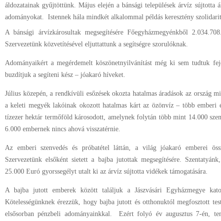
áldozatainak gyűjtöttünk. Május elején a bánsági települések árvíz sújtotta 
adományokat. Istennek hála mindkét alkalommal példás keresztény szolidaritá
A bánsági árvízkárosultak megsegítésére Főegyházmegyénkből 2.034.708.
Szervezetünk közvetítésével eljuttattunk a segítségre szorulóknak.
Adományaikért a megérdemelt köszönetnyilvánítást még ki sem tudtuk fej
buzdítjuk a segíteni kész – jóakaró híveket.
Július közepén, a rendkívüli esőzések okozta hatalmas áradások az ország mi
a keleti megyék lakóinak okozott hatalmas kárt az özönvíz – több emberi él
tízezer hektár termőföld károsodott, amelynek folytán több mint 14.000 szemé
6.000 embernek nincs ahová visszatérnie.
Az emberi szenvedés és próbatétel láttán, a világ jóakaró emberei össz
Szervezetünk elsőként sietett a bajba jutottak megsegítésére. Szentaty
25.000 Euró gyorssegélyt utalt ki az árvíz sújtotta vidékek támogatására.
A bajba jutott emberek között találjuk a Jászvásári Egyházmegye kato
Kötelességünknek érezzük, hogy bajba jutott és otthonuktól megfosztott tes
elsősorban pénzbeli adományainkkal. Ezért folyó év augusztus 7-én, te