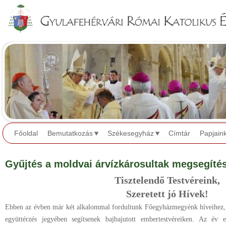
Jump to navigation
Főoldal
Bemutatkozás
Székesegyház
Címtár
Papjain
Gyűjtés a moldvai árvízkárosultak megsegíté
Tisztelendő Testvéreink,
Szeretett jó Hívek!
Ebben az évben már két alkalommal fordultunk Főegyházmegyénk híveihez, h
együttérzés jegyében segítsenek bajbajutott embertestvéreiken. Az év 