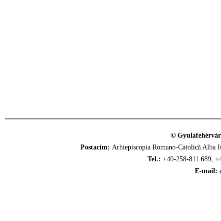
© Gyulafehérvár
Postacím:
Arhiepiscopia Romano-Catolică Alba Iu
Tel.:
+40-258-811.689, +
E-mail: