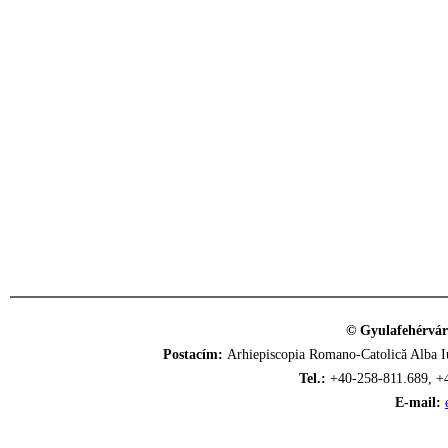
© Gyulafehérvár
Postacím:
Arhiepiscopia Romano-Catolică Alba Iu
Tel.:
+40-258-811.689, +
E-mail: