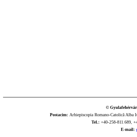
© Gyulafehérvár
Postacím:
Arhiepiscopia Romano-Catolică Alba Iu
Tel.:
+40-258-811.689, +
E-mail: