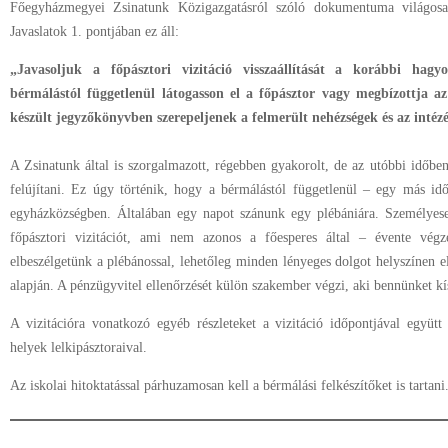
Főegyházmegyei Zsinatunk Közigazgatásról szóló dokumentuma világosan
Javaslatok 1. pontjában ez áll:
„Javasoljuk a főpásztori vizitáció visszaállítását a korábbi hag
bérmálástól függetlenül látogasson el a főpásztor vagy megbízottja az
készült jegyzőkönyvben szerepeljenek a felmerült nehézségek és az intéz
A Zsinatunk által is szorgalmazott, régebben gyakorolt, de az utóbbi időben
felújítani. Ez úgy történik, hogy a bérmálástól függetlenül – egy más id
egyházközségben. Általában egy napot szánunk egy plébániára. Személyes
főpásztori vizitációt, ami nem azonos a főesperes által – évente végze
elbeszélgetünk a plébánossal, lehetőleg minden lényeges dolgot helyszínen el
alapján. A pénzügyvitel ellenőrzését külön szakember végzi, aki bennünket kí
A vizitációra vonatkozó egyéb részleteket a vizitáció időpontjával együtt
helyek lelkipásztoraival.
Az iskolai hitoktatással párhuzamosan kell a bérmálási felkészítőket is tartani