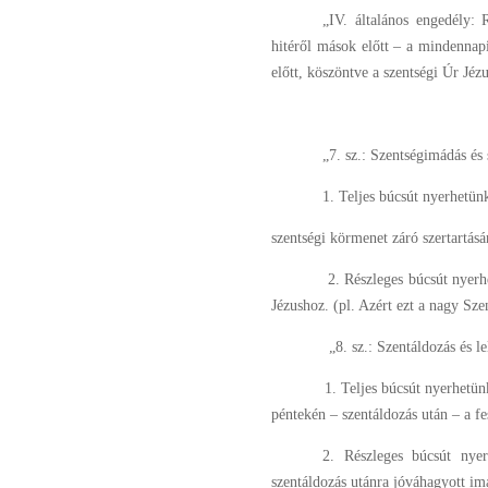
„IV. általános engedély: 
hitéről mások előtt – a mindennapi
előtt, köszöntve a szentségi Úr Jézu
„7. sz.: Szentségimádás és
1. Teljes búcsút nyerhetün
szentségi körmenet záró szertartásá
2. Részleges búcsút nyerh
Jézushoz. (pl. Azért ezt a nagy Sz
„8. sz.: Szentáldozás és l
1. Teljes búcsút nyerhetün
péntekén – szentáldozás után – a f
2. Részleges búcsút nyer
szentáldozás utánra jóváhagyott im