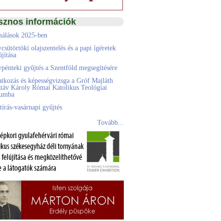
sznos információk
álások 2025-ben
csütörtöki olajszentelés és a papi ígéretek
jítása
pénteki gyűjtés a Szentföld megsegítésére
atkozás és képességvizsga a Gróf Majláth
táv Károly Római Katolikus Teológiai
eumba
tírás-vasárnapi gyűjtés
Tovább...