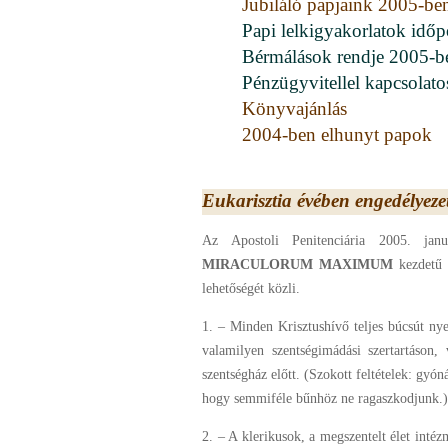
Jubiláló papjaink 2005-be
Papi lelkigyakorlatok időp
Bérmálások rendje 2005-b
Pénzügyvitellel kapcsolato
Könyvajánlás
2004-ben elhunyt papok
Eukarisztia évében engedélyezet
Az Apostoli Penitenciária 2005. jan
MIRACULORUM
MAXIMUM
kezdetű 
lehetőségét közli.
1. – Minden Krisztushívő teljes búcsút nyer
valamilyen szentségimádási szertartáson, 
szentségház előtt. (Szokott feltételek: gyón
hogy semmiféle bűnhöz ne ragaszkodjunk.)
2. – A klerikusok, a megszentelt élet intéz