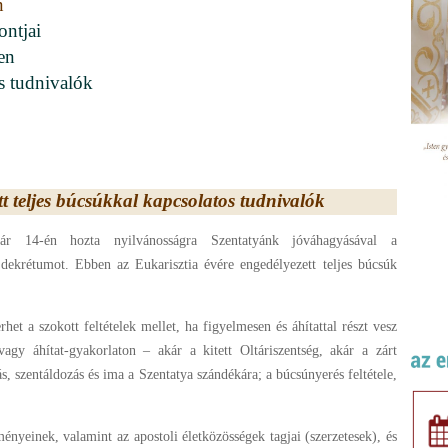
n
ontjai
en
s tudnivalók
t teljes búcsúkkal kapcsolatos tudnivalók
uár 14-én hozta nyilvánosságra Szentatyánk jóváhagyásával a
dekrétumot. Ebben az Eukarisztia évére engedélyezett teljes búcsúk
het a szokott feltételek mellet, ha figyelmesen és áhítattal részt vesz
vagy áhítat-gyakorlaton – akár a kitett Oltáriszentség, akár a zárt
ás, szentáldozás és ima a Szentatya szándékára; a búcsúnyerés feltétele,
ményeinek, valamint az apostoli életközösségek tagjai (szerzetesek), és