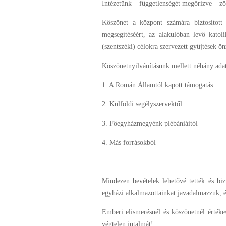
Intézetünk – függetlenségét megőrizve – 
Köszönet a központ számára biztosított
megsegítéséért, az alakulóban levő katol
(szentszéki) célokra szervezett gyűjtések ö
Köszönetnyilvánításunk mellett néhány adatt
1. A Román Államtól kapott támogatás
2. Külföldi segélyszervektől
3. Főegyházmegyénk plébániáitól
4. Más forrásokból
Mindezen bevételek lehetővé tették és biz
egyházi alkalmazottainkat javadalmazzuk, é
Emberi elismerésnél és köszönetnél érték
végtelen jutalmát!