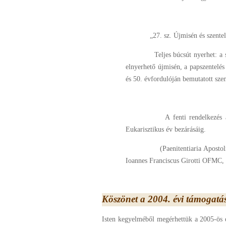
„27. sz. Újmisén és szente
Teljes búcsút nyerhet: a
elnyerhető újmisén, a papszentelés 
és 50. évfordulóján bemutatott sze
A fenti rendelkezés
Eukarisztikus év bezárásáig.
(Paenitentiaria Aposto
Ioannes Franciscus Girotti OFMC, 
Köszönet a 2004. évi támogatás
Isten kegyelméből megérhettük a 2005-ös es