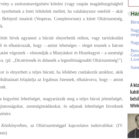
törvény a zsolozsmavégzésére kötelez (vagy csupán magánbuzgóságból
 nyerhetnek a fenti feltételek mellett, ha valahányszor estefelé – akár
Ha
 Befejező imaórát (Vesperas, Completorium) a kitett Oltáriszentség,
Bérm
ik.
Nagy
megú
tött hívek ugyanezt a búcsút elnyerhetik otthon, vagy tartózkodási
Nagy
l és elhatározzák, hogy – amint lehetséges – eleget tesznek a három
Beir
ogatást végeznek – elmondják a Miatyánkot és Hiszekegyet – a szentségi
Gusz
Líc
a. (pl. „Dicsértessék és áldassék a legméltóságosabb Oltáriszentség!”)
Szen
r is elnyerheti a teljes búcsút, ha lélekben csatlakozik azokhoz, akik
báltatásait felajánlja az Irgalmas Istennek, elhatározva, hogy – amint
lnek.
 a kegyelmi lehetőséget, magyarázzák meg a teljes búcsú jelentőségét,
ájtatosságokat, szentségimádásokat, és adjanak lehetőséget híveiknek
zésére.
Kézikönyvé
ben, az Oltáriszentséggel kapcsolatos tudnivalókat: (IV.
rum)