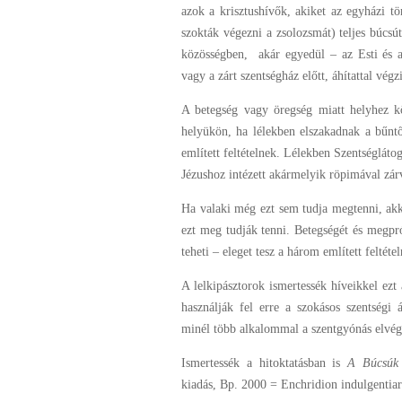
azok a krisztushívők, akiket az egyházi 
szokták végezni a zsolozsmát) teljes búcsút
közösségben,
akár egyedül – az Esti és a
vagy a zárt szentségház előtt, áhítattal végz
A betegség vagy öregség miatt helyhez kö
helyükön, ha lélekben elszakadnak a bűntő
említett feltételnek. Lélekben Szentséglát
Jézushoz intézett akármelyik röpimával zárv
Ha valaki még ezt sem tudja megtenni, akko
ezt meg tudják tenni. Betegségét és megpró
teheti – eleget tesz a három említett feltéte
A lelkipásztorok ismertessék híveikkel ezt
használják fel erre a szokásos szentségi 
minél több alkalommal a szentgyónás elvég
Ismertessék a hitoktatásban is
A Búcsúk 
kiadás, Bp. 2000 = Enchridion indulgentia