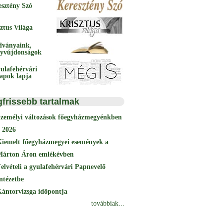
esztény Szó
ztus Világa
dványaink,
yvújdonságok
ulafehérvári
papok lapja
gfrissebb tartalmak
Személyi változások főegyházmegyénkben
 2026
Kiemelt főegyházmegyei események a
Márton Áron emlékévben
elvételi a gyulafehérvári Papnevelő
ntézetbe
ántorvizsga időpontja
továbbiak...