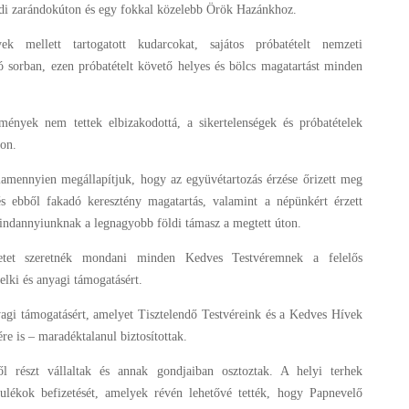
öldi zarándokúton és egy fokkal közelebb Örök Hazánkhoz.
 mellett tartogatott kudarcokat, sajátos próbatételt nemzeti
ó sorban, ezen próbatételt követő helyes és bölcs magatartást minden
ények nem tettek elbizakodottá, a sikertelenségek és próbatételek
ton.
lamennyien megállapítjuk, hogy az együvétartozás érzése őrizett meg
és ebből fakadó keresztény magatartás, valamint a népünkért érzett
mindannyiunknak a legnagyobb földi támasz a megtett úton.
netet szeretnék mondani minden Kedves Testvéremnek a felelős
lelki és anyagi támogatásért.
gi támogatásért, amelyet Tisztelendő Testvéreink és a Kedves Hívek
e is – maradéktalanul biztosítottak.
l részt vállaltak és annak gondjaiban osztoztak. A helyi terhek
rulékok befizetését, amelyek révén lehetővé tették, hogy Papnevelő