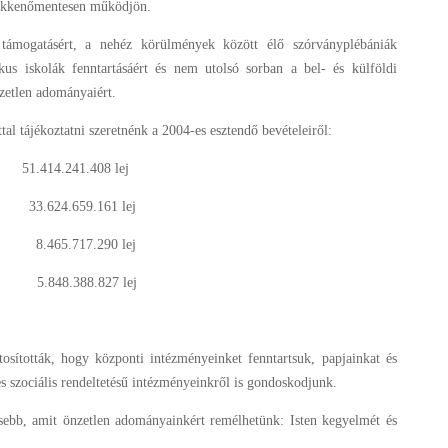
zökkenőmentesen működjön.
 támogatásért, a nehéz körülmények között élő szórványplébániák
ikus iskolák fenntartásáért és nem utolsó sorban a bel- és külföldi
nzetlen adományaiért.
al tájékoztatni szeretnénk a 2004-es esztendő bevételeiről:
51.414.241.408 lej
33.624.659.161 lej
8.465.717.290 lej
5.848.388.827 lej
tosították, hogy központi intézményeinket fenntartsuk, papjainkat és
s szociális rendeltetésű intézményeinkről is gondoskodjunk.
esebb, amit önzetlen adományainkért remélhetünk: Isten kegyelmét és