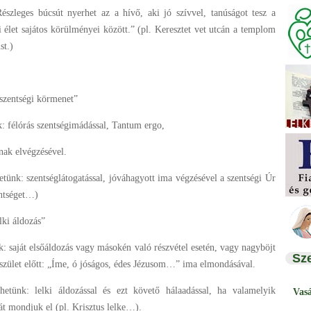
Részleges búcsút nyerhet az a hívő, aki jó szívvel, tanúságot tesz a
 élet sajátos körülményei között.” (pl. Keresztet vet utcán a templom
st.)
 szentségi körmenet”
k: félórás szentségimádással, Tantum ergo,
nak elvégzésével.
etünk: szentséglátogatással, jóváhagyott ima végzésével a szentségi Úr
entséget…)
elki áldozás”
k: saját elsőáldozás vagy másokén való részvétel esetén, vagy nagyböjt
Sz
eszület előtt: „Íme, ó jóságos, édes Jézusom…” ima elmondásával.
hetünk: lelki áldozással és ezt követő hálaadással, ha valamelyik
Vas
át mondjuk el (pl. Krisztus lelke…).