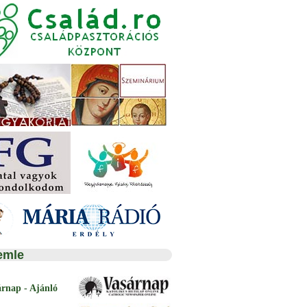
emle
árnap - Ajánló