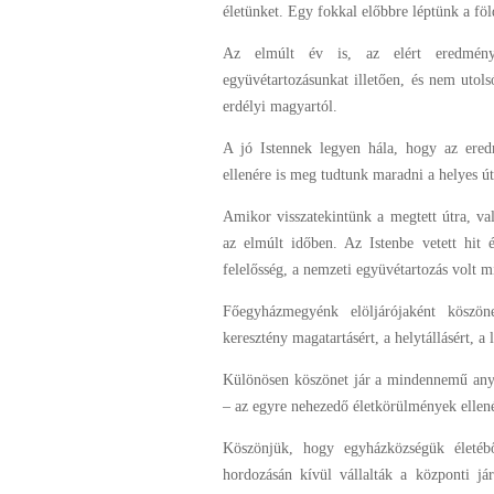
életünket. Egy fokkal előbbre léptünk a f
Az elmúlt év is, az elért eredmények
együvétartozásunkat illetően, és nem utols
erdélyi magyartól.
A jó Istennek legyen hála, hogy az eredm
ellenére is meg tudtunk maradni a helyes ú
Amikor visszatekintünk a megtett útra, va
az elmúlt időben. Az Istenbe vetett hit 
felelősség, a nemzeti együvétartozás volt 
Főegyházmegyénk elöljárójaként köszö
keresztény magatartásért, a helytállásért, a 
Különösen köszönet jár a mindennemű anya
– az egyre nehezedő életkörülmények ellenér
Köszönjük, hogy egyházközségük életébő
hordozásán kívül vállalták a központi já