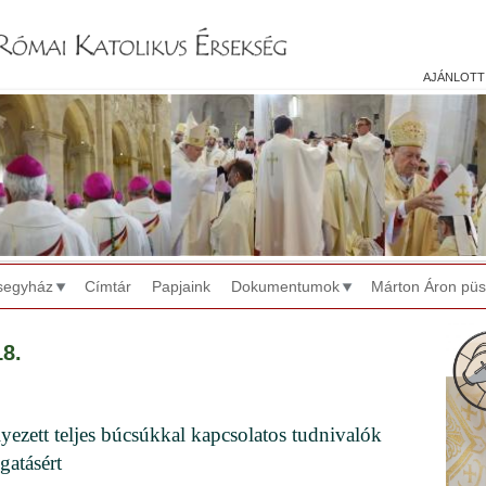
Jump to navigation
ajánlott
segyház
Címtár
Papjaink
Dokumentumok
Márton Áron pü
18.
yezett teljes búcsúkkal kapcsolatos tudnivalók
gatásért