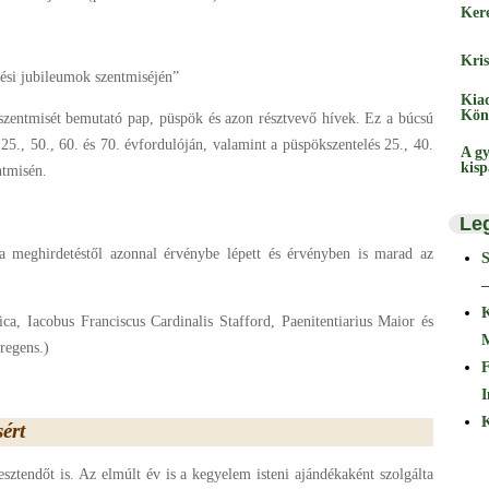
Ker
Kris
lési jubileumok szentmiséjén”
Kia
Kön
 szentmisét bemutató pap, püspök és azon résztvevő hívek. Ez a búcsú
25., 50., 60. és 70. évfordulóján, valamint a püspökszentelés 25., 40.
A gy
kis
ntmisén.
Le
 a meghirdetéstől azonnal érvénybe lépett és érvényben is marad az
–
lica, Iacobus Franciscus Cardinalis Stafford, Paenitentiarius Maior és
regens.)
F
I
K
ért
ztendőt is. Az elmúlt év is a kegyelem isteni ajándékaként szolgálta