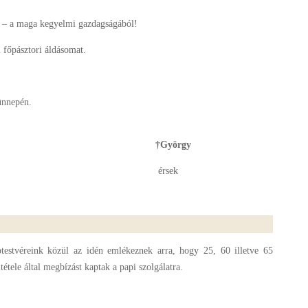
 – a maga kegyelmi gazdagságából!
 főpásztori áldásomat.
ünnepén.
†György
érsek
testvéreink közül az idén emlékeznek arra, hogy 25, 60 illetve 65
tétele által megbízást kaptak a papi szolgálatra.