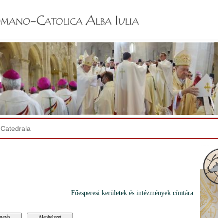
Jump to navigation
Catedrala
Főesperesi kerületek és intézmények címtára