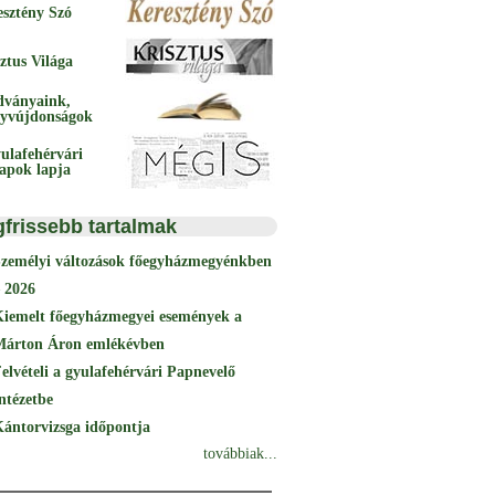
esztény Szó
ztus Világa
dványaink,
yvújdonságok
ulafehérvári
papok lapja
gfrissebb tartalmak
Személyi változások főegyházmegyénkben
 2026
Kiemelt főegyházmegyei események a
Márton Áron emlékévben
elvételi a gyulafehérvári Papnevelő
ntézetbe
ántorvizsga időpontja
továbbiak...