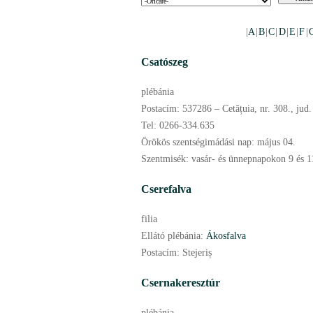
|
A
|
B
|
C
|
D
|
E
|
F
|
Csatószeg
plébánia
Postacím:
537286 – Cetățuia, nr. 308., jud.
Tel:
0266-334.635
Örökös szentségimádási nap:
május
04.
Szentmisék:
vasár- és ünnepnapokon 9 és 1
Cserefalva
filia
Ellátó plébánia:
Ákosfalva
Postacím:
Stejeriș
Csernakeresztúr
plébánia