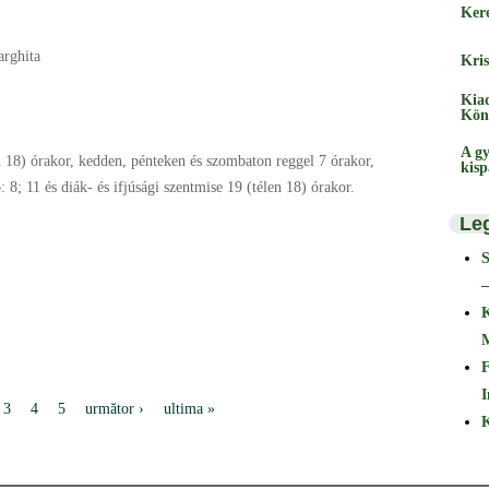
Ker
arghita
Kris
Kia
Kön
A gy
n 18) órakor, kedden, pénteken és szombaton reggel 7 órakor,
kis
 8; 11 és diák- és ifjúsági szentmise 19 (télen 18) órakor.
Le
–
F
I
3
4
5
următor ›
ultima »
K