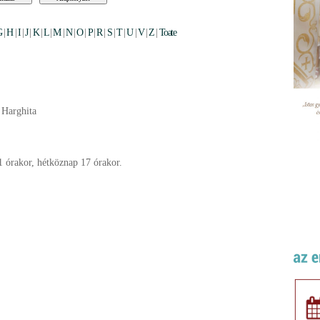
G
|
H
|
I
|
J
|
K
|
L
|
M
|
N
|
O
|
P
|
R
|
S
|
T
|
U
|
V
|
Z
|
Toate
 Harghita
1 órakor, hétköznap 17 órakor.