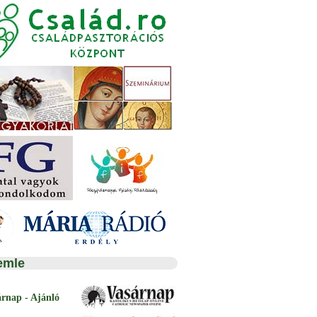
emle
árnap - Ajánló