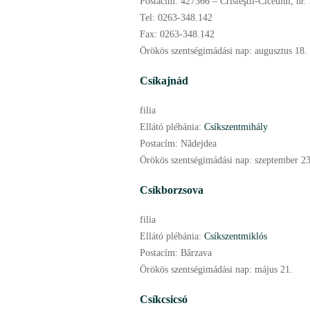
Postacím:
427366 – Cristeştii-Ciceului, nr.
Tel:
0263-348.142
Fax:
0263-348.142
Örökös szentségimádási nap:
augusztus
18.
Csíkajnád
filia
Ellátó plébánia:
Csíkszentmihály
Postacím:
Nădejdea
Örökös szentségimádási nap:
szeptember
23
Csíkborzsova
filia
Ellátó plébánia:
Csíkszentmiklós
Postacím:
Bârzava
Örökös szentségimádási nap:
május
21.
Csíkcsicsó