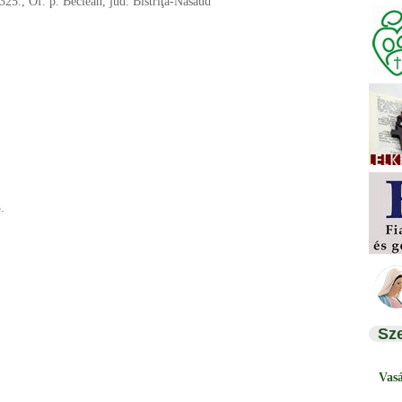
 325., Of. p. Beclean, jud. Bistriţa-Năsăud
.
Sz
Vas