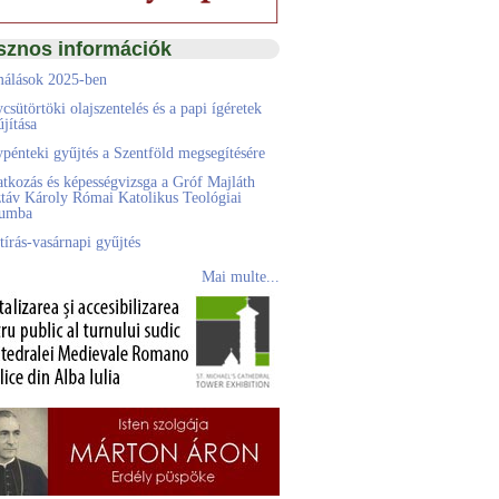
sznos információk
álások 2025-ben
csütörtöki olajszentelés és a papi ígéretek
jítása
pénteki gyűjtés a Szentföld megsegítésére
atkozás és képességvizsga a Gróf Majláth
táv Károly Római Katolikus Teológiai
eumba
tírás-vasárnapi gyűjtés
Mai multe...