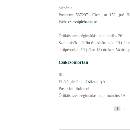
plébánia
Postacím:
537297 – Ciceu, nr. 152., jud. H
Web:
csicsoiplebania.ro
Örökös szentségimádási nap:
április
26.
Szentmisék:
hétfőn és csütörtökön 19 (téle
elsőpénteken 19 (télen 18) órakor. Vasárnap:
Csíkcsomortán
filia
Ellátó plébánia:
Csíksomlyó
Postacím:
Șoimeni
Örökös szentségimádási nap:
március
19.
P
1
2
a
g
i
n