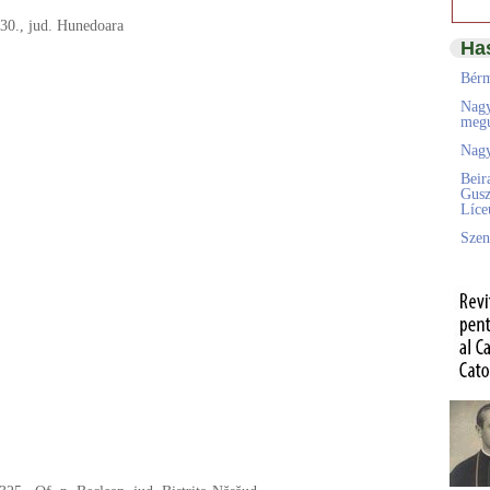
130., jud. Hunedoara
Ha
Bérm
Nagy
megú
Nagy
Beir
Gusz
Líc
Szen