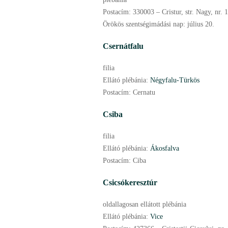
Postacím:
330003 – Cristur, str. Nagy, nr. 
Örökös szentségimádási nap:
július
20.
Csernátfalu
filia
Ellátó plébánia:
Négyfalu-Türkös
Postacím:
Cernatu
Csiba
filia
Ellátó plébánia:
Ákosfalva
Postacím:
Ciba
Csicsókeresztúr
oldallagosan ellátott plébánia
Ellátó plébánia:
Vice