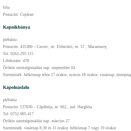
filia
Postacím:
Coplean
Kapnikbánya
plébánia
Postacím:
435300 – Cavnic, str. Eliberării, nr. 57., Maramureş
Tel:
0262-295.115
Lélekszám:
478
Örökös szentségimádási nap:
szeptember
02.
Szentmisék:
hétköznap télen 17 órakor, nyáron 18 órakor, vasárnap, ünnepn
Kápolnásfalu
plébánia
Postacím:
537030 – Căpâlnița, nr. 662., jud. Harghita
Tel:
0752-905.417
Örökös szentségimádási nap:
március
27.
Szentmisék:
vasárnap 8,30 és 11 órakor, hétköznap 7 vagy 19 órakor