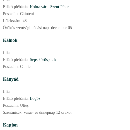
Ellátó plébánia:
Kolozsvár - Szent Péter
Postacím:
Chinteni
Lélekszám:
48
Örökös szentségimádási nap:
december
05.
Kálnok
filia
Ellátó plébánia:
Sepsikőröspatak
Postacím:
Calnic
Kányád
filia
Ellátó plébánia:
Bögöz
Postacím:
Ulieș
Szentmisék:
vasár- és ünnepnap 12 órakor
Kapjon