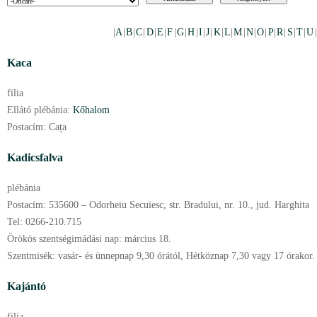
|
A
|
B
|
C
|
D
|
E
|
F
|
G
|
H
|
I
|
J
|
K
|
L
|
M
|
N
|
O
|
P
|
R
|
S
|
T
|
U
Kaca
filia
Ellátó plébánia:
Kőhalom
Postacím:
Cața
Kadicsfalva
plébánia
Postacím:
535600 – Odorheiu Secuiesc, str. Bradului, nr. 10., jud. Harghita
Tel:
0266-210.715
Örökös szentségimádási nap:
március
18.
Szentmisék:
vasár- és ünnepnap 9,30 órától, Hétköznap 7,30 vagy 17 órakor.
Kajántó
filia