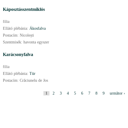
Káposztásszentmiklós
filia
Ellátó plébánia:
Ákosfalva
Postacím:
Nicolești
Szentmisék:
havonta egyszer
Karácsonyfalva
filia
Ellátó plébánia:
Tür
Postacím:
Crăciunelu de Jos
P
1
2
3
4
5
6
7
8
9
următor ›
a
g
i
n
i