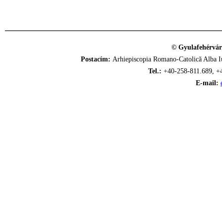
© Gyulafehérvár
Postacím:
Arhiepiscopia Romano-Catolică Alba Iu
Tel.:
+40-258-811.689, +
E-mail: