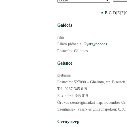
|
A
|
B
|
C
|
D
|
E
|
F
|
Galócás
filia
Ellátó plébánia:
Gyergyóhodos
Postacím:
Gălăuțaș
Gelence
plébánia
Postacím:
527090 – Ghelința, str. Bisericii
Tel:
0267-345.019
Fax:
0267-345.019
Örökös szentségimádási nap:
november
09.
Szentmisék:
vasár- és ünnepnapokon: 8,30;
Gernyeszeg