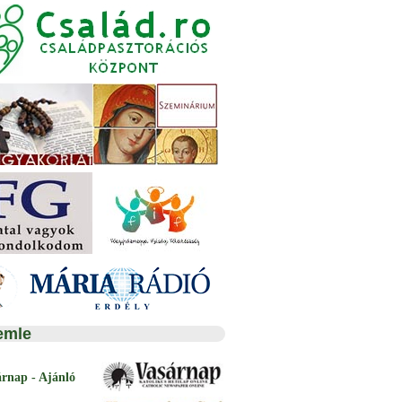
emle
árnap - Ajánló