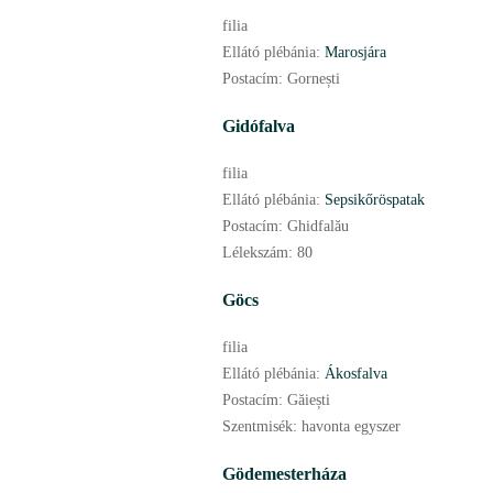
filia
Ellátó plébánia:
Marosjára
Postacím:
Gornești
Gidófalva
filia
Ellátó plébánia:
Sepsikőröspatak
Postacím:
Ghidfalău
Lélekszám:
80
Göcs
filia
Ellátó plébánia:
Ákosfalva
Postacím:
Găiești
Szentmisék:
havonta egyszer
Gödemesterháza