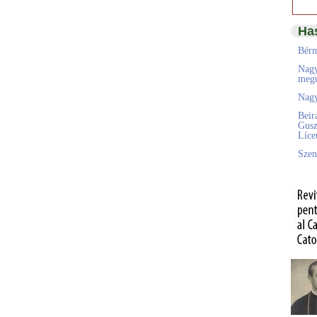
Ha
Bérm
Nagy
megú
Nagy
Beir
Gusz
Líc
Szen