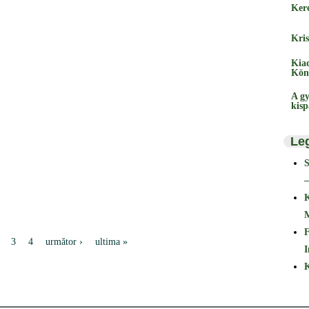
Ker
Kris
Kia
Kön
A gy
kis
Le
–
F
3
4
următor ›
ultima »
I
K