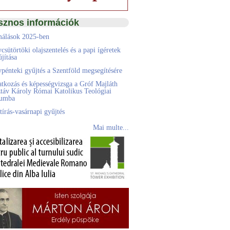
sznos információk
álások 2025-ben
csütörtöki olajszentelés és a papi ígéretek
jítása
pénteki gyűjtés a Szentföld megsegítésére
atkozás és képességvizsga a Gróf Majláth
táv Károly Római Katolikus Teológiai
eumba
tírás-vasárnapi gyűjtés
Mai multe...