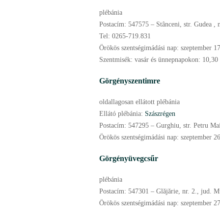
plébánia
Postacím:
547575 – Stânceni, str. Gudea , 
Tel:
0265-719.831
Örökös szentségimádási nap:
szeptember
17
Szentmisék:
vasár és ünnepnapokon: 10,30 
Görgényszentimre
oldallagosan ellátott plébánia
Ellátó plébánia:
Szászrégen
Postacím:
547295 – Gurghiu, str. Petru Mai
Örökös szentségimádási nap:
szeptember
26
Görgényüvegcsűr
plébánia
Postacím:
547301 – Glăjărie, nr. 2., jud. M
Örökös szentségimádási nap:
szeptember
27