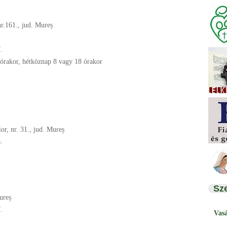
nr.161., jud. Mureș
.
órakor, hétköznap 8 vagy 18 órakor
or, nr. 31., jud. Mureș
.
Sz
ureș
.
Vas