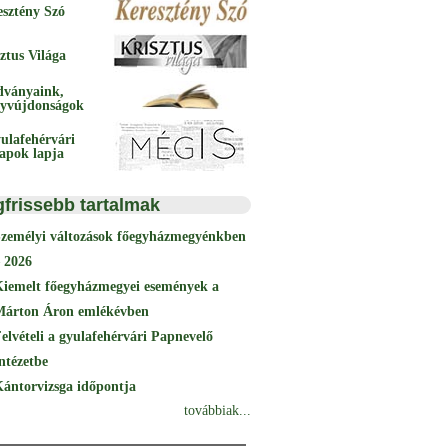
esztény Szó
ztus Világa
dványaink,
yvújdonságok
ulafehérvári
papok lapja
gfrissebb tartalmak
Személyi változások főegyházmegyénkben
 2026
Kiemelt főegyházmegyei események a
Márton Áron emlékévben
elvételi a gyulafehérvári Papnevelő
ntézetbe
ántorvizsga időpontja
továbbiak...