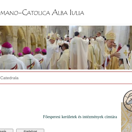
Jump to navigation
Catedrala
Főesperesi kerületek és intézmények címtára