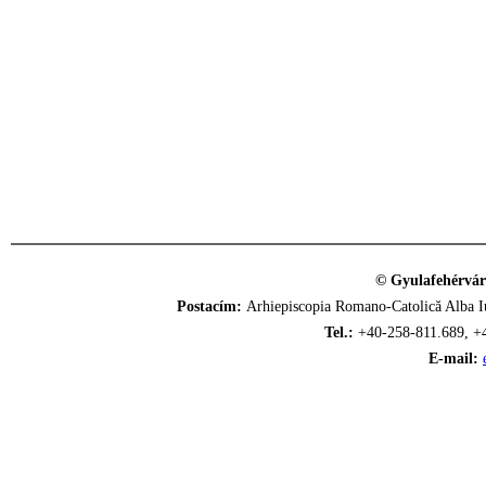
© Gyulafehérvár
Postacím:
Arhiepiscopia Romano-Catolică Alba Iu
Tel.:
+40-258-811.689, +
E-mail: