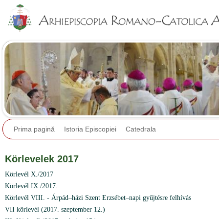
Jump to navigation
Prima pagină
Istoria Episcopiei
Catedrala
Körlevelek 2017
Körlevél X./2017
Körlevél IX./2017.
Körlevél VIII. - Árpád–házi Szent Erzsébet–napi gyűjtésre felhívás
VII körlevél (2017. szeptember 12.)