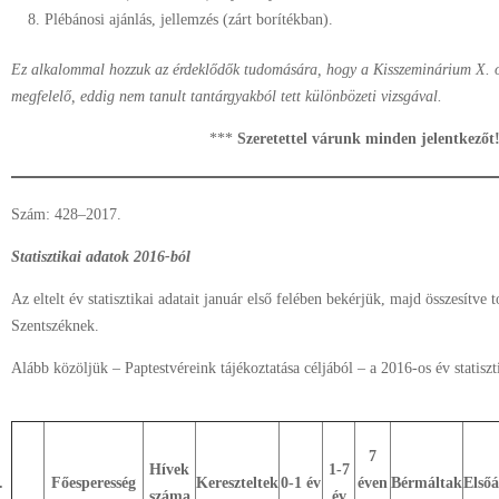
Plébánosi ajánlás, jellemzés (zárt borítékban).
Ez alkalommal hozzuk az érdeklődők tudomására, hogy a Kisszeminárium X. osz
megfelelő, eddig nem tanult tantárgyakból tett különbözeti vizsgával.
***
Szeretettel várunk minden jelentkezőt
Szám: 428–2017.
Statisztikai adatok 2016-ból
Az eltelt év statisztikai adatait január első felében bekérjük, majd összesítve 
Szentszéknek.
Alább közöljük – Paptestvéreink tájékoztatása céljából – a 2016-os év statiszti
7
Hívek
1-7
.
Főesperesség
Kereszteltek
0-1 év
éven
Bérmáltak
Első
száma
év