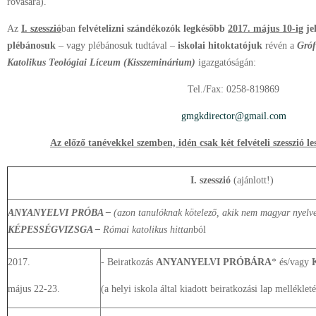
rovására).
Az
I. szesszió
ban
felvételizni szándékozók legkésőbb
2017. május 10-ig
je
plébánosuk
­– vagy plébánosuk tudtával –
iskolai hitoktatójuk
révén a
Gróf
Katolikus Teológiai Líceum (Kisszeminárium)
igazgatóságán:
Tel./Fax: 0258-819869
gmgkdirector@gmail.com
Az előző tanévekkel szemben, idén csak két felvételi szesszió le
I. szesszió
(ajánlott!)
ANYANYELVI PRÓBA –
(azon tanulóknak kötelező, akik nem magyar nyelven
KÉPESSÉGVIZSGA –
Római katolikus hittan
ból
2017.
- Beiratkozás
ANYANYELVI PRÓBÁRA
* és/vagy
május 22-23.
(a helyi iskola által kiadott beiratkozási lap melléklet