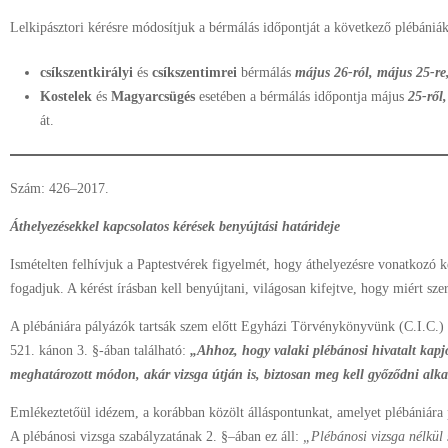
Lelkipásztori kérésre módosítjuk a bérmálás időpontját a következő plébániák
csíkszentkirályi
és
csíkszentimrei
bérmálás
május 26-ról, május 25-r
Kostelek
és
Magyarcsügés
esetében a bérmálás időpontja május
25-ről
át.
Szám: 426–2017.
Áthelyezésekkel kapcsolatos kérések benyújtási határideje
Ismételten felhívjuk a Paptestvérek figyelmét, hogy áthelyezésre vonatkozó 
fogadjuk. A kérést írásban kell benyújtani, világosan kifejtve, hogy miért szer
A plébániára pályázók tartsák szem előtt Egyházi Törvénykönyvünk (C.I.C.) 
521. kánon 3. §-ában található:
„Ahhoz, hogy valaki plébánosi hivatalt kapj
meghatározott módon, akár vizsga útján is, biztosan meg kell győződni alk
Emlékeztetőül idézem, a korábban közölt álláspontunkat, amelyet plébániára 
A plébánosi vizsga szabályzatának 2. §–ában ez áll:
„Plébánosi vizsga nélkül 