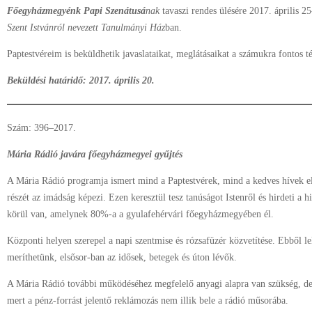
Főegyházmegyénk Papi Szenátusá
nak
tavaszi rendes ülésére 2017. április 25
Szent Istvánról nevezett Tanulmányi Ház
ban.
Paptestvéreim is beküldhetik javaslataikat, meglátásaikat a számukra fontos 
Beküldési határidő: 2017. április 20.
Szám: 396–2017.
Mária Rádió javára főegyházmegyei gyűjtés
A Mária Rádió programja ismert mind a Paptestvérek, mind a kedves hívek e
részét az imádság képezi. Ezen keresztül tesz tanúságot Istenről és hirdeti a 
körül van, amelynek 80%-a a gyulafehérvári főegyházmegyében él.
Központi helyen szerepel a napi szentmise és rózsafüzér közvetítése. Ebből lel
meríthetünk, elsősor-ban az idősek, betegek és úton lévők.
A Mária Rádió további működéséhez megfelelő anyagi alapra van szükség, de e
mert a pénz-forrást jelentő reklámozás nem illik bele a rádió műsorába.