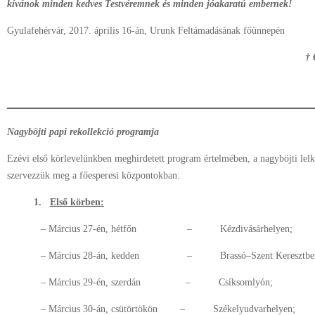
kívánok minden kedves Testvéremnek és minden jóakaratú embernek!
Gyulafehérvár, 2017. április 16-án, Urunk Feltámadásának főünnepén
† György s. 
érse
Nagyböjti papi rekollekció programja
Ezévi első körlevelünkben meghirdetett program értelmében, a nagyböjti lelki
szervezzük meg a főesperesi központokban:
1.
Első körben:
– Március 27-én, hétfőn – Kézdivásárhelyen;
– Március 28-án, kedden – Brassó–Szent Keresztbe
– Március 29-én, szerdán – Csíksomlyón;
– Március 30-án, csütörtökön – Székelyudvarhelyen;