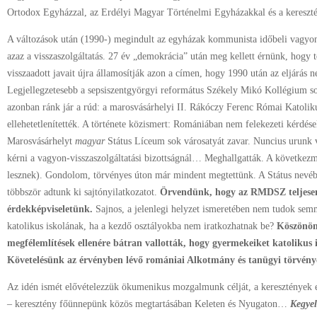
Ortodox Egyházzal, az Erdélyi Magyar Történelmi Egyházakkal és a kereszté
A változások után (1990-) megindult az egyházak kommunista időbeli vagyone
azaz a visszaszolgáltatás. 27 év „demokrácia” után meg kellett érnünk, hogy 
visszaadott javait újra államosítják azon a címen, hogy 1990 után az eljárás 
Legjellegzetesebb a sepsiszentgyörgyi református Székely Mikó Kollégium so
azonban ránk jár a rúd: a marosvásárhelyi II. Rákóczy Ferenc Római Katolik
ellehetetlenítették. A története közismert: Romániában nem felekezeti kérdé
Marosvásárhelyt
magyar
Státus Líceum sok városatyát zavar. Nuncius urunk v
kérni a vagyon-visszaszolgáltatási bizottságnál… Meghallgatták. A következm
lesznek). Gondolom, törvényes úton már mindent megtettünk. A Státus nevé
többször adtunk ki sajtónyilatkozatot.
Örvendünk, hogy az RMDSZ teljesen
érdekképviseletünk.
Sajnos, a jelenlegi helyzet ismeretében nem tudok semmi
katolikus iskolának, ha a kezdő osztályokba nem iratkozhatnak be?
Köszönöm
megfélemlítések ellenére bátran vallották, hogy gyermekeiket katolikus 
Követelésünk az érvényben lévő romániai Alkotmány és tanügyi törvénye
Az idén ismét elővételezzük ökumenikus mozgalmunk célját, a keresztények eg
– keresztény főünnepünk közös megtartásában Keleten és Nyugaton…
Kegyel