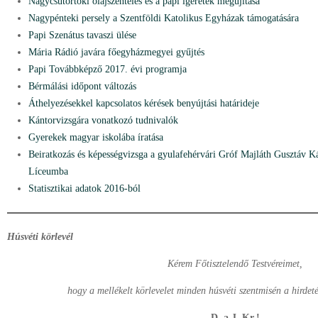
Nagycsütörtöki olajszentelés és a papi ígéretek megújítása
Nagypénteki persely a Szentföldi Katolikus Egyházak támogatására
Papi Szenátus tavaszi ülése
Mária Rádió javára főegyházmegyei gyűjtés
Papi Továbbképző 2017. évi programja
Bérmálási időpont változás
Áthelyezésekkel kapcsolatos kérések benyújtási határideje
Kántorvizsgára vonatkozó tudnivalók
Gyerekek magyar iskolába íratása
Beiratkozás és képességvizsga a gyulafehérvári Gróf Majláth Gusztáv K
Líceumba
Statisztikai adatok 2016-ból
Húsvéti körlevél
Kérem Főtisztelendő Testvéreimet,
hogy a mellékelt körlevelet minden húsvéti szentmisén a hirdetés
D. a J. Kr.!