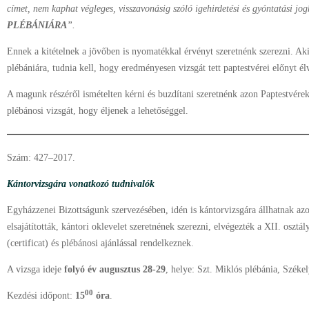
címet, nem kaphat végleges, visszavonásig szóló igehirdetési és gyóntatási jo
PLÉBÁNIÁRA
”.
Ennek a kitételnek a jövőben is nyomatékkal érvényt szeretnénk szerezni. Aki
plébániára, tudnia kell, hogy eredményesen vizsgát tett paptestvérei előnyt é
A magunk részéről ismételten kérni és buzdítani szeretnénk azon Paptestvérek
plébánosi vizsgát, hogy éljenek a lehetőséggel.
Szám: 427–2017.
Kántorvizsgára vonatkozó tudnivalók
Egyházzenei Bizottságunk szervezésében, idén is kántorvizsgára állhatnak azo
elsajátították, kántori oklevelet szeretnének szerezni, elvégezték a XII. osztály
(certificat) és plébánosi ajánlással rendelkeznek.
A vizsga ideje
folyó év augusztus 28-29
, helye: Szt. Miklós plébánia, Széke
00
Kezdési időpont:
15
óra
.