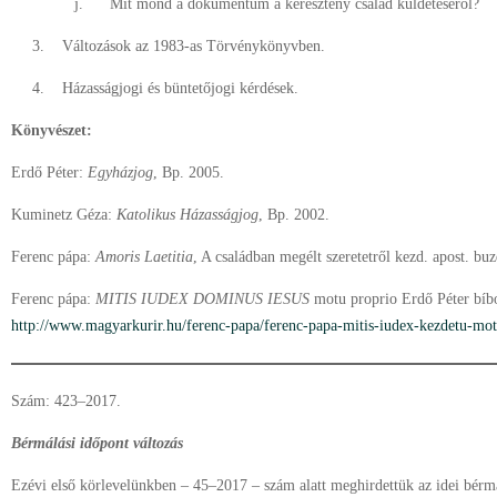
j. Mit mond a dokumentum a keresztény család küldetéséről?
3. Változások az 1983-as Törvénykönyvben.
4. Házasságjogi és büntetőjogi kérdések.
Könyvészet:
Erdő Péter:
Egyházjog
, Bp. 2005.
Kuminetz Géza:
Katolikus Házasságjog
, Bp. 2002.
Ferenc pápa:
Amoris Laetitia
, A családban megélt szeretetről kezd. apost. buz
Ferenc pápa:
MITIS IUDEX DOMINUS IESUS
motu proprio Erdő Péter bíbo
http://www.magyarkurir.hu/ferenc-papa/ferenc-papa-mitis-iudex-kezdetu-mot
Szám: 423–2017.
Bérmálási időpont változás
Ezévi első körlevelünkben – 45–2017 – szám alatt meghirdettük az idei bérm