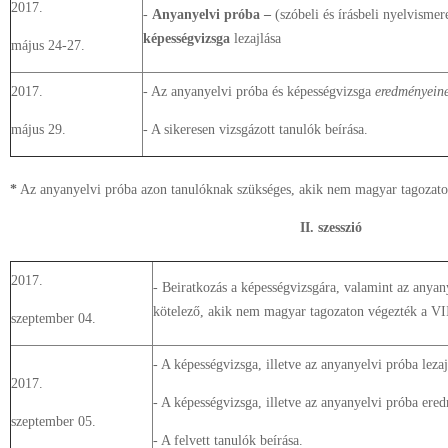
2017.
-
Anyanyelvi próba –
(szóbeli és írásbeli nyelvismer
képességvizsga
lezajlása
május 24-27.
2017.
- Az anyanyelvi próba és képességvizsga
eredményein
május 29.
- A sikeresen vizsgázott tanulók beírása.
*
Az anyanyelvi próba azon tanulóknak szükséges, akik nem magyar tagozaton
II. szesszió
2017.
- Beiratkozás a képességvizsgára, valamint az anyan
kötelező, akik nem magyar tagozaton végezték a VIII
szeptember 04.
- A képességvizsga, illetve az anyanyelvi próba lezaj
2017.
- A képességvizsga, illetve az anyanyelvi próba ere
szeptember 05.
- A felvett tanulók beírása.