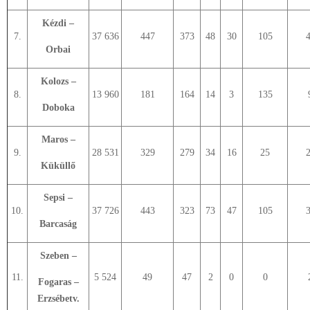
Kézdi –
7.
37 636
447
373
48
30
105
Orbai
Kolozs –
8.
13 960
181
164
14
3
135
Doboka
Maros –
9.
28 531
329
279
34
16
25
Küküllő
Sepsi –
10.
37 726
443
323
73
47
105
Barcaság
Szeben –
11.
5 524
49
47
2
0
0
Fogaras –
Erzsébetv.