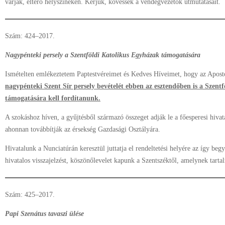
várják, eltérő helyszíneken. Kérjük, kövessék a vendégvezetők útmutatásait.
Szám: 424–2017.
Nagypénteki persely a Szentföldi Katolikus Egyházak támogatására
Ismételten emlékeztetem Paptestvéreimet és Kedves Híveimet, hogy az Aposto
nagypénteki Szent Sír persely bevételét ebben az esztendőben is a Szent
támogatására kell fordítanunk.
A szokáshoz híven, a gyűjtésből származó összeget adják le a főesperesi hiva
ahonnan továbbítják az érsekség Gazdasági Osztályára.
Hivatalunk a Nunciatúrán keresztül juttatja el rendeltetési helyére az így b
hivatalos visszajelzést, köszönőlevelet kapunk a Szentszéktől, amelynek tartal
Szám: 425–2017.
Papi Szenátus tavaszi ülése