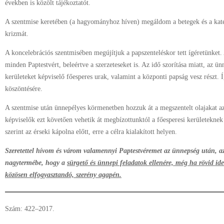
években is közölt tájékoztatót.
A szentmise keretében (a hagyományhoz híven) megáldom a betegek és a kat
krizmát.
A koncelebrációs szentmisében megújítjuk a papszenteléskor tett ígéretünket.
minden Paptestvért, beleértve a szerzeteseket is. Az idő szorítása miatt, az ü
kerületeket képviselő főesperes urak, valamint a központi papság vesz részt.
köszöntésére.
A szentmise után ünnepélyes körmenetben hozzuk át a megszentelt olajakat az 
képviselők ezt követően vehetik át megbízottunktól a főesperesi kerületeknek b
szerint az érseki kápolna előtt, erre a célra kialakított helyen.
Szeretettel hívom és várom valamennyi Paptestvéremet az ünnepség után, az 
nagytermébe, hogy a
sürgető és ünnepi feladatok ellenére, még ha rövid ide
közösen elfogyasztandó, szerény agapén.
Szám: 422–2017.