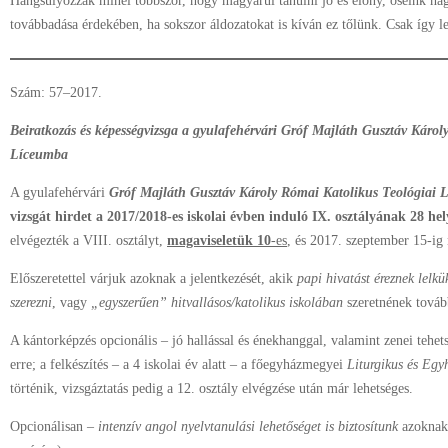
Hangsúlyozzák minél többször, hogy magyarul tanulni jó és előny, őseink ha
továbbadása érdekében, ha sokszor áldozatokat is kíván ez tőlünk. Csak így 
Szám: 57–2017.
Beiratkozás és képességvizsga a gyulafehérvári
Gróf Majláth Gusztáv Károly
Líceumba
A gyulafehérvári
Gróf Majláth Gusztáv Károly Római Katolikus Teológiai 
vizsgát hirdet a 2017/2018-es iskolai évben induló IX. osztályának 28 he
elvégezték a VIII. osztályt,
magaviseletük 10
-es
, és 2017. szeptember 15-ig 
Előszeretettel várjuk azoknak a jelentkezését, akik
papi hivatást éreznek lelk
szerezni
, vagy
„egyszerűen” hitvallásos/katolikus iskolában
szeretnének továb
A kántorképzés opcionális – jó hallással és énekhanggal, valamint zenei tehe
erre; a felkészítés – a 4 iskolai év alatt – a főegyházmegyei
Liturgikus és Egy
történik, vizsgáztatás pedig a 12. osztály elvégzése után már lehetséges.
Opcionálisan –
intenzív angol nyelvtanulási lehetőséget is biztosítunk
azoknak,