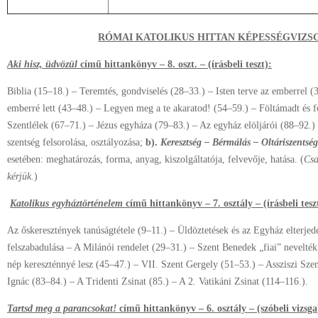
RÓMAI KATOLIKUS HITTAN
KÉPESSÉGVIZSG
Aki hisz, üdvözül
című hittankönyv – 8. oszt. – (írásbeli teszt):
Biblia (15–18.) – Teremtés, gondviselés (28–33.) – Isten terve az emberrel (
emberré lett (43–48.) – Legyen meg a te akaratod! (54–59.) – Föltámadt és 
Szentlélek (67–71.) – Jézus egyháza (79–83.) – Az egyház elöljárói (88–92.) 
szentség felsorolása, osztályozása;
b).
Keresztség – Bérmálás – Oltáriszentsé
esetében: meghatározás, forma, anyag, kiszolgáltatója, felvevője, hatása. (
Csa
kérjük.
)
Katolikus egyháztörténelem
című hittankönyv – 7. osztály – (írásbeli tesz
Az őskeresztények tanúságtétele (9–11.) – Üldöztetések és az Egyház elterje
felszabadulása – A Milánói rendelet (29–31.) – Szent Benedek „fiai” nevelté
nép kereszténnyé lesz (45–47.) – VII. Szent Gergely (51–53.) – Assziszi Sze
Ignác (83–84.) – A Tridenti Zsinat (85.) – A 2. Vatikáni Zsinat (114–116.).
Tartsd meg a parancsokat!
című hittankönyv – 6. osztály – (szóbeli vizsga