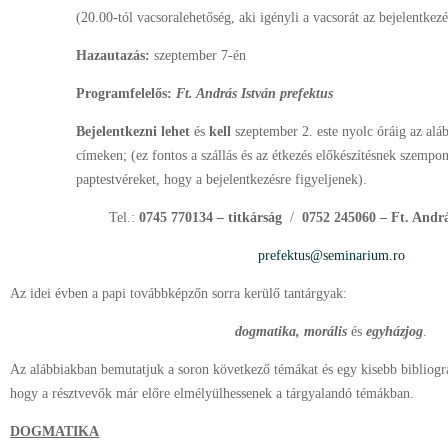
(20.00-tól vacsoralehetőség, aki igényli a vacsorát az bejelentkezé
Hazautazás:
szeptember 7-én
Programfelelős:
Ft. András István prefektus
Bejelentkezni lehet
és
kell
szeptember 2. este nyolc óráig az al
címeken; (ez fontos a szállás és az étkezés előkészítésnek szempontj
paptestvéreket, hogy a bejelentkezésre figyeljenek).
Tel.:
0745 770134 – titkárság
/
0752 245060 – Ft. Andrá
prefektus@seminarium.ro
Az idei évben a papi továbbképzőn sorra kerülő tantárgyak:
dogmatika, morális
és
egyházjog
.
Az alábbiakban bemutatjuk a soron következő témákat és egy kisebb bibliográfi
hogy a résztvevők már előre elmélyülhessenek a tárgyalandó témákban.
DOGMATIKA