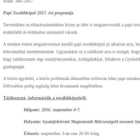
Szám: 366–2017.
Papi Továbbképző 2017. évi programja
Terveinkhez és elhatározásainkhoz híven az idén is megszervezzük a papi to
érdeklődőt és érdekeltet szeretettel várunk.
A minden évben megszervezésre kerülő papi továbbképző jó alkalom arra, hogy
kihívásokkal szembenézzünk. Ugyanakkor ez a találkozó arra is szolgál, hogy
hogy találkozzunk régi osztálytársainkkal, kollégáinkkal, felidézve a Gyulafeh
gazdagságát.
A közös együttlét, a közös problémák átbeszélése erőforrás lehet papi minde
felfrissítése pedig segítség lehet hivatásunk megélésében.
Tájékoztató, információk a továbbképzőről:
Időpont:
2016. szeptember 4-7.
Helyszín:
Gyulafehérvári Megtestesült Bölcsességről nevezett S
Érkezés:
szeptember 3-án este 20.00 óráig