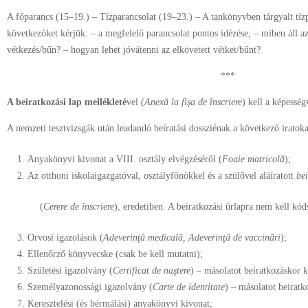
A főparancs (15–19.) – Tízparancsolat (19–23.) – A tankönyvben tárgyalt tízp
következőket kérjük: – a megfelelő parancsolat pontos idézése; – miben áll az 
vétkezés/bűn? – hogyan lehet jóvátenni az elkövetett vétket/bűnt?
***
A beiratkozási lap mellékleté
vel (
Anexă la fişa de înscriere
) kell a képesség
A nemzeti tesztvizsgák után leadandó beíratási dossziénak a következő iratoka
Anyakönyvi kivonat a VIII. osztály elvégzéséről (
Foaie matricolă
);
Az otthoni iskolaigazgatóval, osztályfőnökkel és a szülővel aláíratott
bei
(
Cerere de înscriere
), eredetiben. A beiratkozási űrlapra nem kell kód
Orvosi igazolások (
Adeverinţă medicală, Adeverinţă de vaccinări
);
Ellenőrző könyvecske (csak be kell mutatni);
Születési igazolvány (
Certificat de naştere
) – másolatot beiratkozáskor k
Személyazonossági igazolvány (
Carte de identitate
) – másolatot beiratk
Keresztelési (és bérmálási) anyakönyvi kivonat;