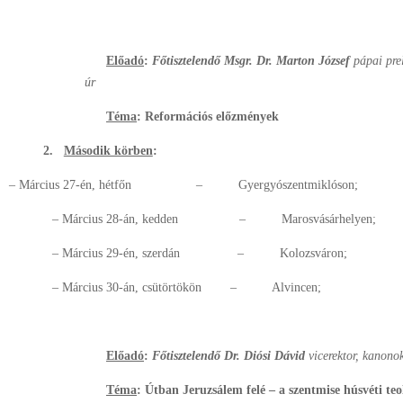
Előadó
:
Főtisztelendő Msgr. Dr. Marton József
pápai prel
úr
Téma
: Reformációs előzmények
2.
Második körben
:
– Március 27-én, hétfőn – Gyergyószentmiklóson;
– Március 28-án, kedden – Marosvásárhelyen;
– Március 29-én, szerdán – Kolozsváron;
– Március 30-án, csütörtökön – Alvincen;
Előadó
:
Főtisztelendő Dr. Diósi Dávid
vicerektor, kanono
Téma
: Útban Jeruzsálem felé – a szentmise húsvéti teo