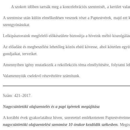
A szokott időben tartsák meg a koncelebrációs szentmisét, a kerület valam
A szentmise után külön elmélkedésen vesznek részt a Paptestvérek, majd ezt 
szentgyónásukat.
Lelkipásztoraink megfelelő előkészülete biztosítja a híveink méltó kiszolgálá
Az előadást és megbeszélést lehetőleg közös ebéd kövesse, ahol kötetlen együ
gondjaikat, terveiket.
Amennyiben igény mutatkozik a rekollekciós téma elmélyítésére, folytatni lehe
Valamennyiük cselekvő részvételére számítunk.
Szám: 421–2017.
Nagycsütörtöki olajszentelés és a papi ígéretek megújítása
A korábbi évek gyakorlatához híven, szeretettel emlékeztetem Paptestvéreim
nagycsütörtöki olajszentelési szentmise 10 órakor kezdődik székesben.
Megis