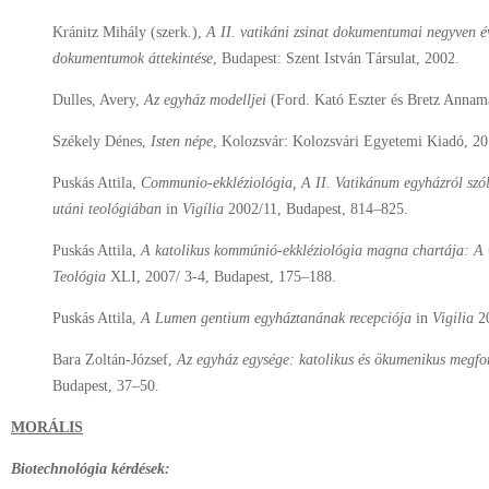
Kránitz Mihály (szerk.),
A II. vatikáni zsinat dokumentumai negyven é
dokumentumok áttekintése
, Budapest: Szent István Társulat, 2002.
Dulles, Avery,
Az egyház modelljei
(Ford. Kató Eszter és Bretz Annamár
Székely Dénes,
Isten népe
, Kolozsvár: Kolozsvári Egyetemi Kiadó, 20
Puskás Attila,
Communio-ekkléziológia, A II. Vatikánum egyházról szóló
utáni teológiában
in
Vigília
2002/11, Budapest, 814–825.
Puskás Attila,
A katolikus kommúnió-ekkléziológia magna chartája: A
Teológia
XLI, 2007/ 3-4, Budapest, 175–188.
Puskás Attila,
A Lumen gentium egyháztanának recepciója
in
Vigilia
20
Bara Zoltán-József,
Az egyház egysége: katolikus és ökumenikus megfo
Budapest, 37–50.
MORÁLIS
Biotechnológia kérdések: