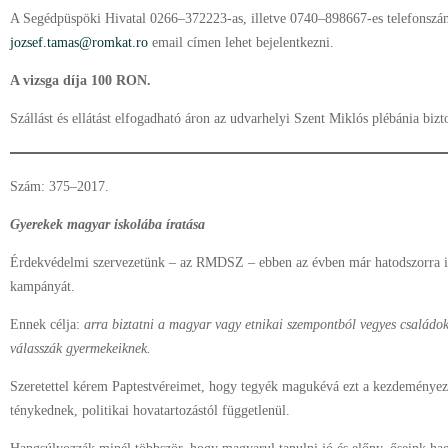
A Segédpüspöki Hivatal 0266–372223-as, illetve 0740–898667-es telefonszá
jozsef.tamas@romkat.ro
email címen lehet bejelentkezni.
A vizsga díja 100 RON.
Szállást és ellátást elfogadható áron az udvarhelyi Szent Miklós plébánia bizto
Szám: 375–2017.
Gyerekek magyar iskolába íratása
Érdekvédelmi szervezetünk – az RMDSZ – ebben az évben már hatodszorra ind
kampányát.
Ennek célja:
arra biztatni a magyar vagy etnikai szempontból vegyes családo
válasszák gyermekeiknek.
Szeretettel kérem Paptestvéreimet, hogy tegyék magukévá ezt a kezdeményezé
ténykednek, politikai hovatartozástól függetlenül.