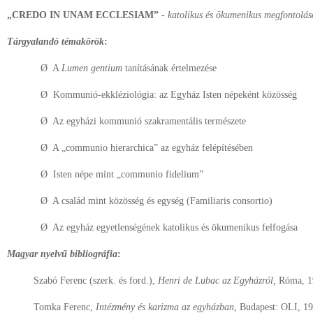
„
CREDO IN UNAM ECCLESIAM”
-
katolikus és ökumenikus megfontolás
Tárgyalandó témakörök
:
Ø A
Lumen gentium
tanításának értelmezése
Ø Kommunió-ekkléziológia: az Egyház Isten népeként közösség
Ø Az egyházi kommunió szakramentális természete
Ø A „communio hierarchica” az egyház felépítésében
Ø Isten népe mint „communio fidelium”
Ø A család mint közösség és egység (Familiaris consortio)
Ø Az egyház egyetlenségének katolikus és ökumenikus felfogása
Magyar nyelvű bibliográfia
:
Szabó Ferenc (szerk. és ford.),
Henri de Lubac az Egyházról,
Róma, 1
Tomka Ferenc,
Intézmény és karizma az egyházban
, Budapest: OLI, 19