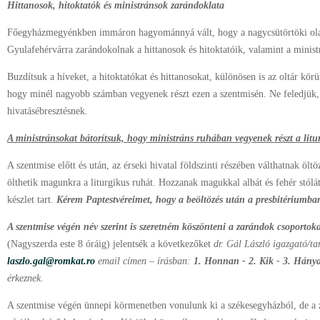
Hittanosok, hitoktatók és ministránsok zarándoklata
Főegyházmegyénkben immáron hagyománnyá vált, hogy a nagycsütörtöki olaj
Gyulafehérvárra zarándokolnak a hittanosok és hitoktatóik, valamint a ministr
Buzdítsuk a híveket, a hitoktatókat és hittanosokat, különösen is az oltár körül 
hogy minél nagyobb számban vegyenek részt ezen a szentmisén. Ne feledjük, h
hivatásébresztésnek.
A ministránsokat bátorítsuk, hogy ministráns ruhában vegyenek részt a litu
A szentmise előtt és után, az érseki hivatal földszinti részében válthatnak öltö
ölthetik magunkra a liturgikus ruhát. Hozzanak magukkal albát és fehér stólá
készlet tart.
Kérem Paptestvéreimet, hogy a beöltözés után a presbitériumban f
A szentmise végén név szerint is szeretném köszönteni a zarándok csoportok
(Nagyszerda este 8 óráig) jelentsék a következőket
dr. Gál László igazgató/ta
laszlo.gal@romkat.ro
email címen – írásban:
1. Honnan - 2. Kik - 3. Hánya
érkeznek.
A szentmise végén ünnepi körmenetben vonulunk ki a székesegyházból, de 