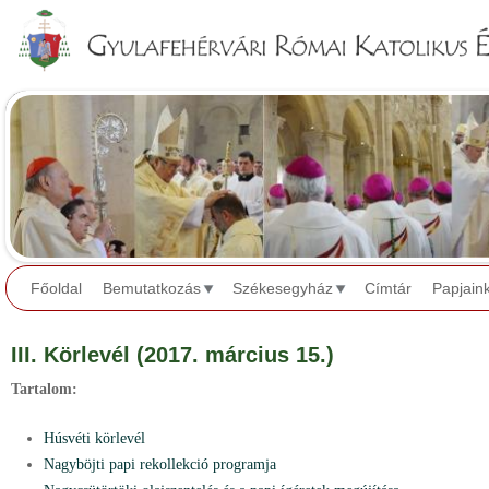
Jump to navigation
Főoldal
Bemutatkozás
Székesegyház
Címtár
Papjain
III. Körlevél (2017. március 15.)
Tartalom:
Húsvéti körlevél
Nagyböjti papi rekollekció programja