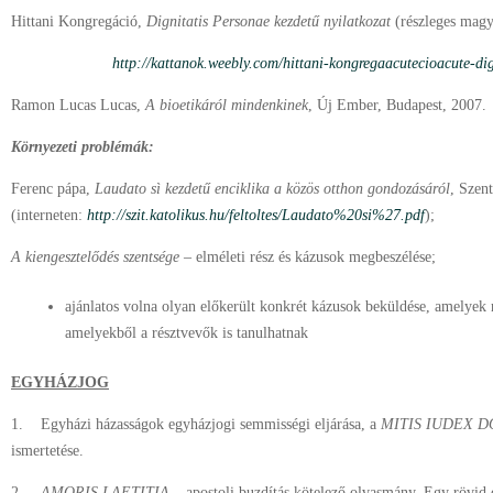
Hittani Kongregáció,
Dignitatis Personae kezdetű nyilatkozat
(részleges magya
http://kattanok.weebly.com/hittani-kongregaacutecioacute-di
Ramon Lucas Lucas,
A bioetikáról mindenkinek
, Új Ember, Budapest, 2007.
Környezeti problémák:
Ferenc pápa,
Laudato sì kezdetű enciklika a közös otthon gondozásáról
, Szen
(interneten:
http://szit.katolikus.hu/feltoltes/Laudato%20si%27.pdf
);
A kiengesztelődés szentsége
– elméleti rész és kázusok megbeszélése;
ajánlatos volna olyan előkerült konkrét kázusok beküldése, amelyek
amelyekből a résztvevők is tanulhatnak
EGYHÁZJOG
1. Egyházi házasságok egyházjogi semmisségi eljárása, a
MITIS IUDEX 
ismertetése.
2.
AMORIS LAETITIA
– apostoli buzdítás kötelező olvasmány. Egy rövid d