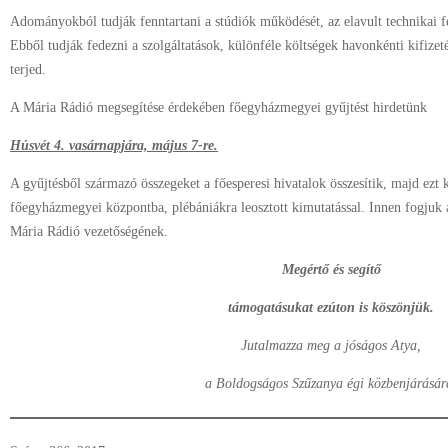
Adományokból tudják fenntartani a stúdiók működését, az elavult technikai fel
Ebből tudják fedezni a szolgáltatások, különféle költségek havonkénti kifiz
terjed.
A Mária Rádió megsegítése érdekében főegyházmegyei gyűjtést hirdetünk
Húsvét 4. vasárnapjára, május 7-re.
A gyűjtésből származó összegeket a főesperesi hivatalok összesítik, majd ezt 
főegyházmegyei központba, plébániákra leosztott kimutatással. Innen fogjuk a
Mária Rádió vezetőségének.
Megértő és segítő
támogatásukat ezúton is köszönjük.
Jutalmazza meg a jóságos Atya,
a Boldogságos Szűzanya égi közbenjárásár