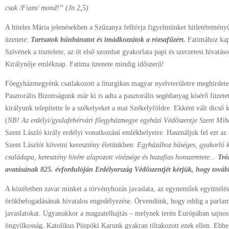
csak /Fiam/ mond!” (Jn 2,5)
A hiteles Mária jelenésekben a Szűzanya felhívja figyelmünket hitletéteményü
üzenete:
Tartsatok bűnbánatot és imádkozzátok a rózsafűzért.
Fatimához kap
Szívének a tisztelete, az öt első szombat gyakorlata papi és szerzetesi hivatá
Királynője emléknap. Fatima üzenete mindig időszerű!
Főegyházmegyénk csatlakozott a liturgikus magyar nyelvterületre meghirdet
Pasztorális Bizottságunk már ki is adta a pasztorális segédanyag kísérő füzet
királyunk telepítette le a székelyeket a mai Székelyföldre. Ekként vált dicső
(
NB! Az erdélyi/gyulafehérvári főegyházmegye egyházi Védőszentje Szent Mi
Szent László király erdélyi vonatkozású emlékhelyeire. Használjuk fel ezt a
Szent Lászlót követni keresztény életünkben:
Egyházához hűséges, gyakorló k
családapa, keresztény hitére alapozott vitézsége és hazafias honszeretete...
Tró
avatásának 825. évfordulóján Erdélyország Védőszentjét kérjük, hogy tovább
A közéletben zavar minket a törvényhozás javaslata, az egyneműek együttél
örökbefogadásának hivatalos engedélyezése. Örvendünk, hogy eddig a parlamen
javaslatokat. Ugyanakkor a magzatelhajtás – melynek terén Európában sajnos
öngyilkosság. Katolikus Püspöki Karunk gyakran tiltakozott ezek ellen. Eb