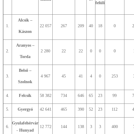
felüli
Alcsík –
1.
22 057
267
209
40
18
0
Kászon
Aranyos –
2.
2 280
22
22
0
0
0
Torda
Belső –
3.
4 967
45
41
4
0
253
Szolnok
4.
Felcsík
58 382
734
646
65
23
99
5.
Gyergyó
42 641
465
390
52
23
112
Gyulafehérvár
6.
12 772
144
138
3
3
400
- Hunyad