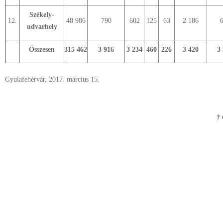
Székely-
12.
48 986
790
602
125
63
2 186
udvarhely
Összesen
315 462
3 916
3 234
460
226
3 420
3
Gyulafehérvár, 2017. március 15.
† 
é