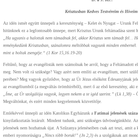
Krisztusban Kedves Testvéreim és Híveim
Az idén ismét együtt ünnepeli a kereszténység – Kelet és Nyugat – Urunk Fel
hitünknek ez a legfontosabb ünnepe, mert Krisztus Urunk feltámadása szent h
„Ha ugyanis a halottak nem támadnak fel, akkor Krisztus sem támadt fel… Ha
reménykedünk Krisztusban, szánalomra méltóbbak vagyunk minden embernél. Á
mint a holtak zsengéje.“ (1 Kor 15,16.19-20)
Feltűnő, hogy az evangélisták nem számolnak be arról, hogy a Feltámadott e
meg. Nem volt rá szüksége? Vagy azért nem említi az evangélium, mert szül
perében? Meg vagyok győződve, hogy az Úr Jézus elsőként Édesanyjának jele
az evangéliumból (a megváltás örömhíréből), mert ő az első keresztény, aki elfo
„Íme, az Úr szolgálója vagyok, legyen nekem a te igéd szerint.” (Lk 1,38)
– Ő
Megváltónkat, és ezért minden kegyelemnek közvetítője.
Emlékévvel ünnepli az idén Katolikus Egyházunk a
Fatimai jelenések száza
kinyilatkoztatás lezárult. Mindent tudunk, ami szükséges üdvösségünkhöz. Az
jelenések nem hozhatnak újat. A Szűzanya jelenéseiben csak azt teszi, amit a 
emberi nyomorúságra
„Nincs több boruk!” (Jn 2,3)
és a szolgáknak azt mon