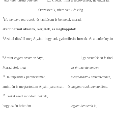
Aki nem marad bennem
, azt kivetik, mint a szőlővesszőt, ha elszárad.
Összeszedik, tűzre vetik és elég.
7
Ha bennem maradtok
, és tanításom is bennetek marad,
akkor
bármit akartok, kérjetek, és megkapjátok
.
8
Azáltal dicsőül meg Atyám, hogy
sok gyümölcsöt hoztok
, és a tanítványa
9
Amint
engem szeret
az Atya, úgy
szeretlek én is
titek
Maradjatok meg az
én szeretetemben.
10
Ha teljesítitek parancsaimat,
megmaradtok szeretetemben
,
amint én is megtartottam Atyám parancsait, és
megmaradok szeretetében
.
11
Ezeket azért mondom nektek,
hogy az én örömöm
legyen bennetek
is,