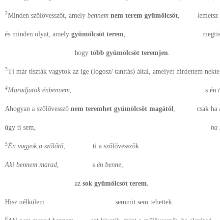
2
Minden szőlővesszőt, amely
bennem
nem terem gyümölcsöt
, lemetsz r
és minden olyat, amely
gyümölcsöt terem
, megtisztí
hogy
több gyümölcsöt teremjen
.
3
Ti már tiszták vagytok az ige (logosz/ tanítás) által, amelyet hirdettem nekte
4
Maradjatok énbennem
, s én
Ahogyan a szőlővessző
nem teremhet gyümölcsöt magától
, csak ha 
úgy ti sem,
ha
5
Én vagyok a szőlőtő
, ti a szőlővesszők.
Aki bennem marad
, s
én benne
,
az
sok gyümölcsöt terem.
Hisz nélkülem semmit sem tehettek.
6