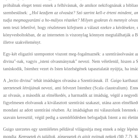
próbálnak eleget tenni ennek a felhívásnak, de amikor nekifognának a biblia
szembesülnek:
„Hol kezdjem az olvasást? Szó szerint kell-e érteni mindent, a
tudja megmagyarázni a ho-mályos részeket? Milyen gyakran és mennyit olvas
nem teszi lehetővé, hogy részletesen kifejtsem a választ ezekre a kérdésekre, 
könyvesboltokban, de az interneten is viszonylag könnyen megtalálhatják a B
illetve szakvéleményt.
Egy-két eligazító szempontot viszont meg-fogalmaznék: a szentírásolvasást 
divina”-nak, vagyis „isteni olvasmánynak” nevezi. Nem véletlenül, hiszen a Sz
tanúskodik, Istenhez vezet és Isten közelségének tapasztalatát nyújtja, ha imá
A „lectio divina” tehát imádságos olvasása a Szentírásnak.
II. Guigo
karthauzi
szerzetesek létrájának
nevezi, ami felvezet Istenhez (Scala claustralium). Enn
az olvasás, a második az elmélkedés, a harmadik az imádság, végül a negyedi
figyelmesen elolvassuk a kiválasztott szentírási szakaszt, utána azon elmélke
mondani az adott szentírási részben. Az imádságban mi válaszolunk Istennek 
szavain keresztül, végül pedig a szemlélődésben befogadjuk Istent a mi életü
Guigo szerzetes egy szemléletes példával világosítja meg ennek a négy lépés
mondja:
Keressetek és találtok, zörgessetek és ajtót nyitnak nektek
(Mt 7,7)
. K