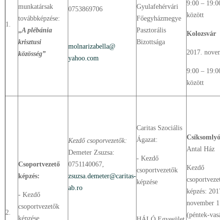
9:00 – 19:0
munkatársak
Gyulafehérvári
0753869706
között
továbbképzése:
Főegyházmegye
1.
„
A plébánia
Pasztorális
Kolozsvár
krisztusi
Bizottsága
molnarizabella@
2017. nove
közösség”
yahoo.com
9:00 – 19:0
között
Caritas Szociális
Csíksomly
Ágazat:
Kezdő csoporvezetők:
Antal Ház
Demeter Zsuzsa:
- Kezdő
Csoportvezető
0751140067,
Kezdő
csoportvezetők
képzés:
zsuzsa.demeter@caritas-
csoportveze
képzése
ab.ro
képzés: 201
- Kezdő
november 1
csoportvezetők
2.
(péntek-vas
képzése
HÁLÓ Egyesület