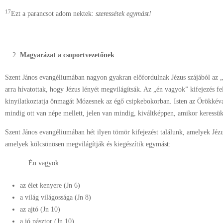
17
Ezt a parancsot adom nektek:
szeressétek egymást!
Magyarázat a csoportvezetőnek
Szent János evangéliumában nagyon gyakran előfordulnak Jézus szájából az 
arra hívatottak, hogy Jézus lényét megvilágítsák. Az „én vagyok” kifejezés fe
kinyilatkoztatja önmagát Mózesnek az égő csipkebokorban. Isten az Örökkéval
mindig ott van népe mellett, jelen van mindig, kiváltképpen, amikor keressük
Szent János evangéliumában hét ilyen tömör kifejezést találunk, amelyek Jézu
amelyek kölcsönösen megvilágítják és kiegészítik egymást:
Én vagyok
az élet kenyere (Jn 6)
a világ világossága (Jn 8)
az ajtó (Jn 10)
a jó pásztor (Jn 10)