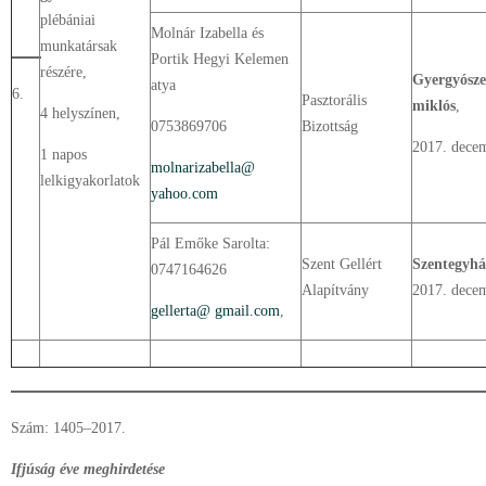
plébániai
Molnár Izabella és
munkatársak
Portik Hegyi Kelemen
részére,
Gyergyósze
atya
6.
Pasztorális
miklós
,
4 helyszínen,
0753869706
Bizottság
2017. decem
1 napos
molnarizabella@
lelkigyakorlatok
yahoo.com
Pál Emőke Sarolta:
Szent Gellért
Szentegyhá
0747164626
Alapítvány
2017. decem
gellerta@ gmail.com
,
Szám: 1405–2017.
Ifjúság éve meghirdetése