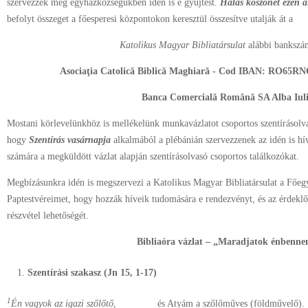
szervezzék meg egyházközségükben idén is e gyűjtést.
Hálás köszönet ezen á
befolyt összeget a főesperesi központokon keresztül összesítve utalják át a
Katolikus Magyar Bibliatársulat
alábbi bankszám
Asociaţia Catolică Biblică Maghiară - Cod IBAN: RO65R
Banca Comercială Română SA Alba Iul
Mostani körlevelünkhöz is mellékelünk munkavázlatot csoportos szentírásolva
hogy
Szentírás vasárnapja
alkalmából a plébánián szervezzenek az idén is hí
számára a megküldött vázlat alapján szentírásolvasó csoportos találkozókat.
Megbízásunkra idén is megszervezi a Katolikus Magyar Bibliatársulat a Főe
Paptestvéreimet, hogy hozzák híveik tudomására e rendezvényt, és az érdek
részvétel lehetőségét.
Bibliaóra vázlat – „Maradjatok énbenn
Szentírási szakasz (Jn 15, 1-17)
1
Én vagyok az
igazi szőlőtő
, és Atyám a szőlőműves (földművelő).