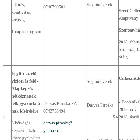
alkotás,
Segítőnővérek
0740799581
Szent Gellé
kreativitás,
Alapítvány
szépség –
Szentegyhá
1 napos program
2018. febru
Szombat, 1
óráig.
Együtt az élő
Csíkszent
vízforrás felé -
Segítőnővérek:
Alapképzés
hétköznapok
- Több alk
lelkigyakorlatá-
Darvas Piroska SA:
Darvas Piroska
2017. nove
nak kísérésére
0743753494
4.
SA
2018. áprili
3 hétvégés
darvas.piroska@
képzési alkalom,
yahoo.com
közte gyakorlati