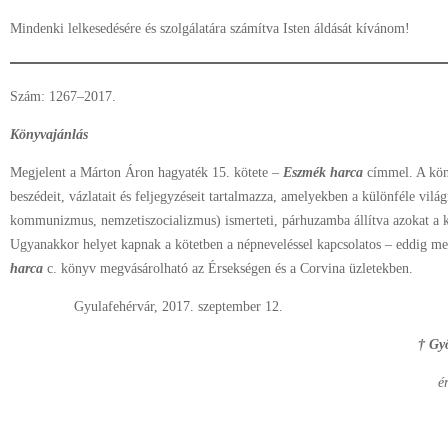
Mindenki lelkesedésére és szolgálatára számítva Isten áldását kívánom!
Szám: 1267–2017.
Könyvajánlás
Megjelent a Márton Áron hagyaték 15. kötete –
Eszmék harca
címmel. A kön
beszédeit, vázlatait és feljegyzéseit tartalmazza, amelyekben a különféle világ
kommunizmus, nemzetiszocializmus) ismerteti, párhuzamba állítva azokat a ke
Ugyanakkor helyet kapnak a kötetben a népneveléssel kapcsolatos – eddig me
harca
c. könyv megvásárolható az Érsekségen és a Corvina üzletekben.
Gyulafehérvár, 2017. szeptember 12.
† Gyö
ér