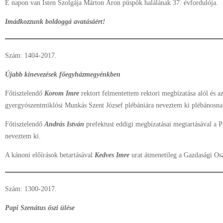
E napon van Isten Szolgája Márton Áron püspök halálának 37. évfordulója.
Imádkozzunk boldoggá avatásáért!
Szám: 1404-2017.
Újabb kinevezések főegyházmegyénkben
Főtisztelendő
Korom Imre
rektort felmentettem rektori megbízatása alól és a
gyergyószentmiklósi Munkás Szent József plébániára neveztem ki plébánosna
Főtisztelendő
András István
prefektust eddigi megbízatásai megtartásával a 
neveztem ki.
A kánoni előírások betartásával
Kedves Imre
urat átmenetileg a Gazdasági Osz
Szám: 1300-2017.
Papi Szenátus őszi ülése