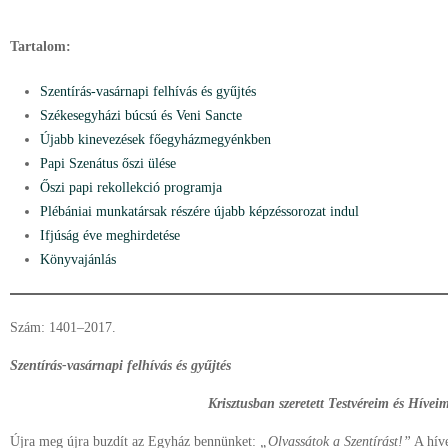
Tartalom:
Szentírás-vasárnapi felhívás és gyűjtés
Székesegyházi búcsú és Veni Sancte
Újabb kinevezések főegyházmegyénkben
Papi Szenátus őszi ülése
Őszi papi rekollekció programja
Plébániai munkatársak részére újabb képzéssorozat indul
Ifjúság éve meghirdetése
Könyvajánlás
Szám: 1401–2017.
Szentírás-vasárnapi felhívás és gyűjtés
Krisztusban szeretett Testvéreim és Hívei
Újra meg újra buzdít az Egyház bennünket:
„Olvassátok a Szentírást!”
A híve