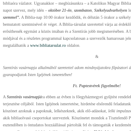
bibliaóra vázlatot. Ugyanakkor – megbízásunkra – a Katolikus Magyar Biblia
napot szervez, mely idén –
október 21-én
,
szombaton
,
Székelyudvarhelyen
le
szemmel”.
A Biblia-nap 10:00 órakor kezdődik, és délután 5 órakor a székel
bemutatott szentmisével ér véget. A Biblia-társulat szeretettel várja az érdek
erősíthessék egymást a közös imában és a Szentírás jobb megismerésében. A b
módjával és a részletes programmal kapcsolatosan a szervezők hamarosan jelen
megtalálhatók a
www.bibliatarsulat.ro
oldalon.
&
Szentírás vasárnapja alkalmából szeretettel adom mindnyájatokra főpásztori
gyarapodjatok Isten Igéjének ismeretében!
Ft. Paptestvérek figyelmébe!
A
Szentírás vasárnapjá
ra ebben az évben is főegyházmegyei gyűjtést rendelek
terjesztése céljából. Isten Igéjének ismertetése, hirdetése elsőrendű feladatun
köszönet azoknak a papoknak, lelkészeknek, akik elő-adásokat,
lelki impulzu
akik bibliaolvasó csoportokat szerveztek. Köszönetet mondok a Tisztelendő P
esztendőben is öntudatos hozzáállással pártolták fel és támogatták e kezdemé