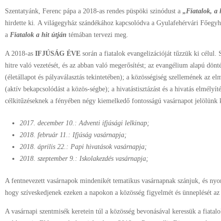
Szentatyánk, Ferenc pápa a 2018-as rendes püspöki szinódust a
„Fiatalok, a h
hirdette ki
.
A világegyház szándékához kapcsolódva a Gyulafehérvári Főegyhá
a
Fiatalok a hit útján
témában tervezi meg.
A 2018-as
IFJÚSÁG ÉVE
során a fiatalok evangelizációját tűzzük ki célul.
hitre való vezetését, és az abban való megerősítést; az evangélium alapú dönt
(életállapot és pályaválasztás tekintetében); a közösségiség szellemének az elm
(aktív bekapcsolódást a közös-ségbe); a hivatástisztázást és a hivatás elmélyít
célkitűzéseknek a fényében négy kiemelkedő fontosságú vasárnapot jelölünk 
2017. december 10.: Adventi ifjúsági lelkinap;
2018. február 11.: Ifjúság vasárnapja;
2018. április 22.: Papi hivatások vasárnapja;
2018. szeptember 9.: Iskolakezdés vasárnapja;
A fentnevezett vasárnapok mindenikét tematikus vasárnapnak szánjuk, és nyo
hogy szíveskedjenek ezeken a napokon a közösség figyelmét és ünneplését az i
A vasárnapi szentmisék keretein túl a közösség bevonásával keressük a fiatal