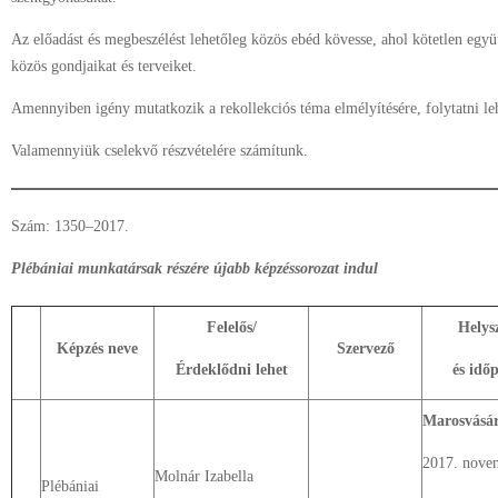
Az előadást és megbeszélést lehetőleg közös ebéd kövesse, ahol kötetlen együ
közös gondjaikat és terveiket.
Amennyiben igény mutatkozik a rekollekciós téma elmélyítésére, folytatni lehe
Valamennyiük cselekvő részvételére számítunk.
Szám: 1350–2017.
Plébániai munkatársak részére újabb képzéssorozat indul
Felelős/
Helys
Képzés neve
Szervező
Érdeklődni lehet
és idő
Marosvásár
2017. nove
Molnár Izabella
Plébániai