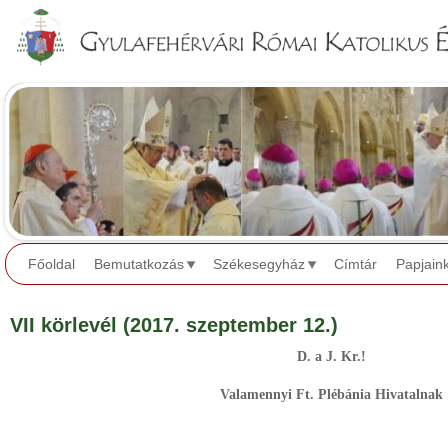
Jump to navigation
Főoldal
Bemutatkozás
Székesegyház
Címtár
Papjain
VII körlevél (2017. szeptember 12.)
D. a J. Kr.!
Valamennyi Ft. Plébánia Hivatalnak