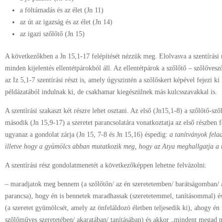
a föltámadás és az élet (Jn 11)
az út az igazság és az élet (Jn 14)
az igazi szőlőtő (Jn 15)
A következőkben a Jn 15,1-17 felépítését nézzük meg. Elolvasva a szentírási 
minden kijelentés ellentétpárokból áll. Az ellentétpárok a szőlőtő – szőlőves
az Iz 5,1-7 szentírási részt is, amely úgyszintén a szőlőskert képével fejezi ki
példázatából indulnak ki, de csakhamar kiegészülnek más kulcsszavakkal is.
A szentírási szakaszt két részre lehet osztani. Az első (Jn15,1-8) a szőlőtő-szől
második (Jn 15,9-17) a szeretet parancsolatára vonatkoztatja az első részben f
ugyanaz a gondolat zárja (Jn 15, 7-8 és Jn 15,16) éspedig:
a tanítványok fela
illetve hogy a gyümölcs abban mutatkozik meg, hogy az Atya meghallgatja a t
A szentírási rész gondolatmenetét a következőképpen lehetne felvázolni:
– maradjatok meg bennem (a szőlőtőn/ az én szeretetemben/ barátságomban/ a
parancsa), hogy én is bennetek maradhassak (szeretetemmel, tanításommal) 
(a szeretet gyümölcsét, amely az önfeláldozó életben teljesedik ki), ahogy é
szőlőműves szeretetében/ akaratában/ tanításában) és akkor „mindent megad 