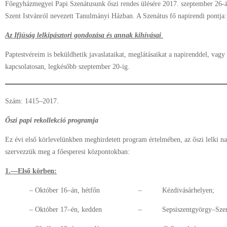
Főegyházmegyei Papi Szenátusunk őszi rendes ülésére 2017. szeptember 26-án
Szent Istvánról nevezett Tanulmányi Házban. A Szenátus fő napirendi pontja:
Az Ifjúság lelkipásztori gondozása és annak kihívásai
.
Paptestvéreim is beküldhetik javaslataikat, meglátásaikat a napirenddel, vagy
kapcsolatosan, legkésőbb szeptember 20-ig.
Szám: 1415–2017.
Őszi papi rekollekció programja
Ez évi első körlevelünkben meghirdetett program értelmében, az őszi lelki na
szervezzük meg a főesperesi központokban:
1.––Első körben:
– Október 16–án, hétfőn – Kézdivásárhelyen;
– Október 17–én, kedden – Sepsiszentgyörgy–Szent 