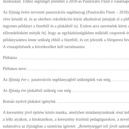
módozatait. Ehhez segítséget jelenthet a 2018-as Pasztorális Füzet e vasárna
Az Ifjúság évére tervezett pasztorációs segédanyag (Pasztorális Füzet – 2018)
véve készült el, és az októberi rekollekciós körút alkalmával juttatjuk el a p
ingyenes példányt a füzetből és a plakátból is). Ezúton arra szeretnénk kérni 
előrendelésként mérjék fel, hogy az egyházközségükben működő csoportok é
példányszámra lenne szükség ebből a füzetből, és ezt jelezzék a főesperesi h
A visszajelzésnek a következőket kell tartalmaznia:
Plébánia: ................................................................................................
Plébános neve:..........................................................................................
Az
Ifjúság éve
c. pasztorációs segédanyagból szükségünk van még..................
Az
Ifjúság éve
plakátból szükség van még...................................................
Román nyelvű plakátot igénylek ...............................................................
A keresztény jövő építése közös munka, amelyben mindannyiunknak részt kell
a lelki atyákon, a hitoktatókon, a keresztény érzelmű pedagógusokon, a nevel
tudatosítva az ifjúságban a szentírási ígéretet: „
Reménységgel teli jövőt szánok