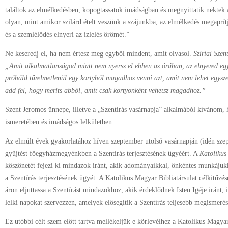
találtok az elmélkedésben, kopogtassatok imádságban és megnyittatik nektek
olyan, mint amikor szilárd ételt veszünk a szájunkba, az elmélkedés megaprítj
és a szemlélődés elnyeri az ízlelés örömét.”
Ne keseredj el, ha nem értesz meg egyből mindent, amit olvasol.
Szíriai Szen
„Amit alkalmatlanságod miatt nem nyersz el ebben az órában, az elnyered egy
próbáld türelmetlenül egy kortyból magadhoz venni azt, amit nem lehet egysze
add fel, hogy meríts abból, amit csak kortyonként vehetsz magadhoz.”
Szent Jeromos ünnepe, illetve a „Szentírás vasárnapja” alkalmából kívánom, 
ismeretében és imádságos lelkületben.
Az elmúlt évek gyakorlatához híven szeptember utolsó vasárnapján (idén sze
gyűjtést főegyházmegyénkben a Szentírás terjesztésének ügyéért. A
Katolikus
köszönetét fejezi ki mindazok iránt, akik adományaikkal, önkéntes munkájukka
a Szentírás terjesztésének ügyét. A Katolikus Magyar Bibliatársulat célkitűzés
áron eljuttassa a Szentírást mindazokhoz, akik érdeklődnek Isten Igéje iránt,
lelki napokat szervezzen, amelyek elősegítik a Szentírás teljesebb megismerés
Ez utóbbi célt szem előtt tartva mellékeljük e körlevélhez a Katolikus Magyar B