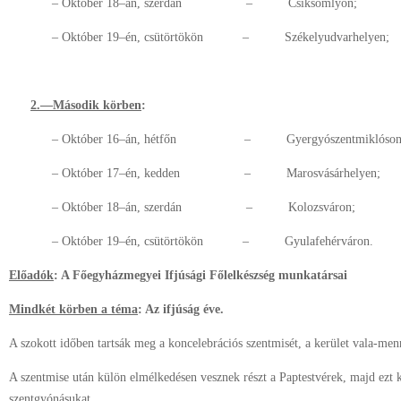
– Október 18–án, szerdán – Csíksomlyón;
– Október 19–én, csütörtökön – Székelyudvarhelyen;
2.––Második körben
:
– Október 16–án, hétfőn – Gyergyószentmiklóson
– Október 17–én, kedden – Marosvásárhelyen;
– Október 18–án, szerdán – Kolozsváron;
– Október 19–én, csütörtökön – Gyulafehérváron.
Előadók
: A Főegyházmegyei Ifjúsági Főlelkészség munkatársai
Mindkét körben a téma
: Az ifjúság éve.
A szokott időben tartsák meg a koncelebrációs szentmisét, a kerület vala-men
A szentmise után külön elmélkedésen vesznek részt a Paptestvérek, majd ezt 
szentgyónásukat.