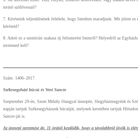
termő szőlővessző?
7. Kéréseink teljesülésének feltétele, hogy Istenben maradjunk. Mit jelent ez
kéréseid?
8. Adott ez a szentírási szakasz új felismerést Istenről? Helyedről az Egyhá
teremned kell?
Szám: 1406–2017.
Székesegyházi búcsú és Veni Sancte
Szeptember 29-én, Szent Mihály főangyal ünnepén, főegyházmegyénk és Szé
napján tartjuk Székesegyházunk búcsúját, melynek keretében tartjuk Hittud
Sancte
-ját is.
Az ünnepi szentmise de. 11 órától kezdődik, hogy a távolabbról jövők is elé