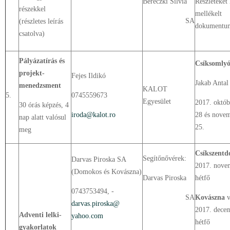
Bereczki Silvia
Részleteket 
részekkel
mellékelt
SA
(részletes leírás
dokumentu
csatolva)
Pályázatírás és
Csíksomly
projekt-
Fejes Ildikó
Jakab Antal
menedzsment
KALOT
5.
0745559673
Egyesület
2017. októb
30 órás képzés, 4
iroda@kalot.ro
28 és novem
nap alatt valósul
25.
meg
Csíkszent
Segítőnővérek:
Darvas Piroska SA
2017. nove
(Domokos és Kovászna)
Darvas Piroska
hétfő
0743753494, -
SA
Kovászna
v
darvas.piroska@
2017. decem
Adventi lelki-
yahoo.com
hétfő
gyakorlatok