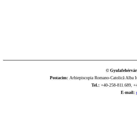
© Gyulafehérvár
Postacím:
Arhiepiscopia Romano-Catolică Alba Iu
Tel.:
+40-258-811.689, +
E-mail: