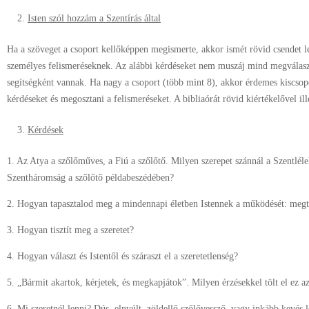
Isten szól hozzám a Szentírás által
Ha a szöveget a csoport kellőképpen megismerte, akkor ismét rövid csendet leh
személyes felismeréseknek. Az alábbi kérdéseket nem muszáj mind megválaszol
segítségként vannak. Ha nagy a csoport (több mint 8), akkor érdemes kiscsopo
kérdéseket és megosztani a felismeréseket. A bibliaórát rövid kiértékelővel il
Kérdések
1. Az Atya a szőlőműves, a Fiú a szőlőtő. Milyen szerepet szánnál a Szentl
Szentháromság a szőlőtő példabeszédében?
2. Hogyan tapasztalod meg a mindennapi életben Istennek a működését: megtis
3. Hogyan tisztít meg a szeretet?
4. Hogyan választ és Istentől és száraszt el a szeretetlenség?
5. „Bármit akartok, kérjetek, és megkapjátok”. Milyen érzésekkel tölt el ez az
6. Mi szeretnél lenni? Dús, elnyúlt, zöldellő szőlővessző, vagy inkább kevés 