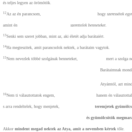
és teljes legyen az örömötök.
12
Az az én parancsom, hogy
szeressétek egy
amint én
szerettelek benneteket
.
13
Senki sem szeret jobban, mint az, aki életét adja barátaiért.
14
Ha megteszitek, amit parancsolok nektek, a barátaim vagytok.
15
Nem nevezlek többé szolgának benneteket, mert a szolga nem tu
Barátaimnak monda
mert am
Atyámtól, azt mind
16
Nem ti választottatok engem, hanem én választottalak 
s arra rendeltelek, hogy menjetek,
teremjetek gyümölcs
és gyümölcsötök megmar
Akkor
mindent megad nektek az Atya, amit a nevemben kértek
tőle.