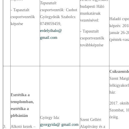
Tapasztalt
budapesti Háló
- Tapasztalt
csoportvezetők:
Csobot
munkatársak
csoportvezetők
Györgydeák Szabolcs:
Haladó cspo
vezetésével:
képzése
0749059459,
képzés: 201
erdelyihalo@
- Tapasztalt
január 26-2
gmail.com
csoportvezetők
(péntek-vas
továbbképzése
Csíkszent
Szent Margi
lelkigyakorl
ház:
Esztétika a
templomban,
2017. októb
esztétika a
Szombat, 1
plébánián
óráig.
György Ida:
Szent Gellért
gyorgyida@ gmail.com
3.
Alkotó kezek –
Alapítvány és a