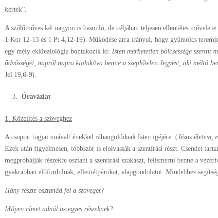
kértek”.
A szőlőműves két nagyon is hasonló, de céljában teljesen ellentétes művelete
1 Kor 12-13 és 1 Pt 4,12-19). Működése arra irányul, hogy gyümölcs teremj
egy mély ekkleziológia bontakozik ki:
Isten mérhetetlen bölcsessége szerint 
üdvösségét, napról napra kialakítva benne a szeplőtelen Jegyest, aki méltó 
Jel 19,6-9).
Óravázlat
1. Közelítés a szöveghez
A csoport tagjai imával/ énekkel ráhangolódnak Isten igéjére. (
Jézus életem,
Ezek után figyelmesen, többször is elolvassák a szentírási részt. Csendet tart
megpróbálják részekre osztani a szentírási szakaszt, felismerni benne a vezér
gyakrabban előfordulnak, ellentétpárokat, alapgondolatot. Mindehhez segítség
Hány részre osztanád fel a szöveget?
Milyen címet adnál az egyes részeknek?