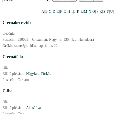
|
A
|
B
|
C
|
D
|
E
|
F
|
G
|
H
|
I
|
J
|
K
|
L
|
M
|
N
|
O
|
P
|
R
|
S
|
T
|
U
Csernakeresztúr
plébánia
Postacím:
330003 – Cristur, str. Nagy, nr. 130., jud. Hunedoara
Örökös szentségimádási nap:
július
20.
Csernátfalu
filia
Ellátó plébánia:
Négyfalu-Türkös
Postacím:
Cernatu
Csiba
filia
Ellátó plébánia:
Ákosfalva
Postacím:
Ciba