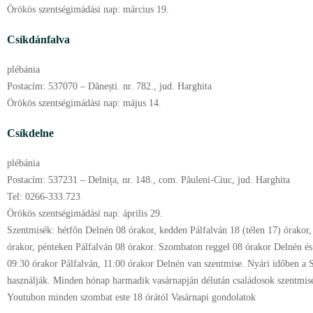
Örökös szentségimádási nap:
március
19.
Csíkdánfalva
plébánia
Postacím:
537070 – Dănești. nr. 782., jud. Harghita
Örökös szentségimádási nap:
május
14.
Csíkdelne
plébánia
Postacím:
537231 – Delnița, nr. 148., com. Păuleni-Ciuc, jud. Harghita
Tel:
0266-333.723
Örökös szentségimádási nap:
április
29.
Szentmisék:
hétfőn Delnén 08 órakor, kedden Pálfalván 18 (télen 17) órakor
órakor, pénteken Pálfalván 08 órakor. Szombaton reggel 08 órakor Delnén és
09:30 órakor Pálfalván, 11:00 órakor Delnén van szentmise. Nyári időben a
használják. Minden hónap harmadik vasárnapján délután családosok szentmiséj
Youtubon minden szombat este 18 órától Vasárnapi gondolatok