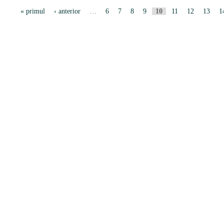
P
« primul
‹ anterior
…
6
7
8
9
10
11
12
13
1
a
g
i
n
i