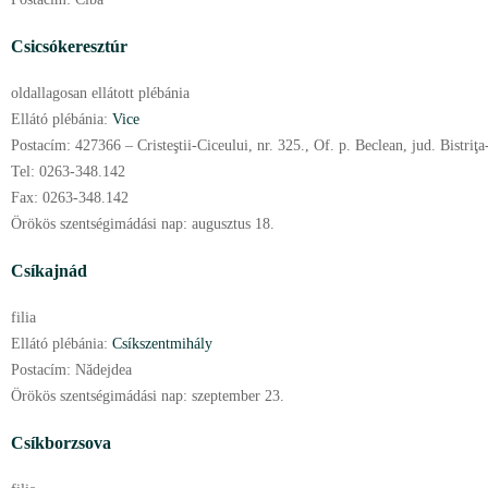
Csicsókeresztúr
oldallagosan ellátott plébánia
Ellátó plébánia:
Vice
Postacím:
427366 – Cristeştii-Ciceului, nr. 325., Of. p. Beclean, jud. Bistriţ
Tel:
0263-348.142
Fax:
0263-348.142
Örökös szentségimádási nap:
augusztus
18.
Csíkajnád
filia
Ellátó plébánia:
Csíkszentmihály
Postacím:
Nădejdea
Örökös szentségimádási nap:
szeptember
23.
Csíkborzsova