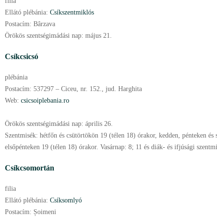
filia
Ellátó plébánia:
Csíkszentmiklós
Postacím:
Bârzava
Örökös szentségimádási nap:
május
21.
Csíkcsicsó
plébánia
Postacím:
537297 – Ciceu, nr. 152., jud. Harghita
Web:
csicsoiplebania.ro
Örökös szentségimádási nap:
április
26.
Szentmisék:
hétfőn és csütörtökön 19 (télen 18) órakor, kedden, pénteken és
elsőpénteken 19 (télen 18) órakor. Vasárnap: 8; 11 és diák- és ifjúsági szentmi
Csíkcsomortán
filia
Ellátó plébánia:
Csíksomlyó
Postacím:
Șoimeni