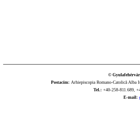
© Gyulafehérvár
Postacím:
Arhiepiscopia Romano-Catolică Alba Iu
Tel.:
+40-258-811.689, +
E-mail: