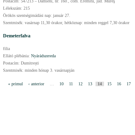
Postacím:
547213 – Dămieni, nr. 160., com. Eremitu, jud. Mureş
Lélekszám:
215
Örökös szentségimádási nap:
január
27.
Szentmisék:
vasárnap 11,30 órakor, hétköznap: minden reggel 7,30 órakor
Demeterfalva
filia
Ellátó plébánia:
Nyárádszereda
Postacím:
Dumitrești
Szentmisék:
minden hónap 3. vasárnapján
P
« primul
‹ anterior
…
10
11
12
13
14
15
16
17
a
g
i
n
i