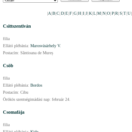
|
A
|
B
|
C
|
D
|
E
|
F
|
G
|
H
|
I
|
J
|
K
|
L
|
M
|
N
|
O
|
P
|
R
|
S
|
T
|
U
Csittszentiván
filia
Ellátó plébánia:
Marosvásárhely V.
Postacím:
Sântioana de Mureș
Csöb
filia
Ellátó plébánia:
Bordos
Postacím:
Cibu
Örökös szentségimádási nap:
február
24.
Csomafája
filia
Ellátó plébánia:
Kide