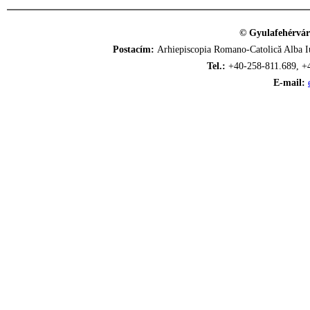
© Gyulafehérvár
Postacím:
Arhiepiscopia Romano-Catolică Alba Iu
Tel.:
+40-258-811.689, +
E-mail: