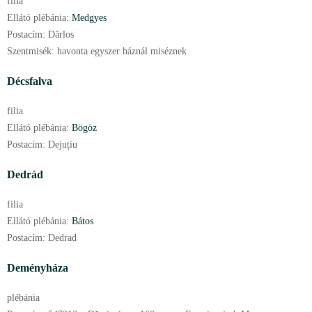
filia
Ellátó plébánia:
Medgyes
Postacím:
Dârlos
Szentmisék:
havonta egyszer háznál miséznek
Décsfalva
filia
Ellátó plébánia:
Bögöz
Postacím:
Dejuțiu
Dedrád
filia
Ellátó plébánia:
Bátos
Postacím:
Dedrad
Deményháza
plébánia