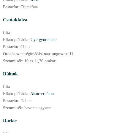
Postacím:
Ciumăfaia
Csutakfalva
filia
Ellátó plébánia:
Gyergyóremete
Postacím:
Ciutac
Örökös szentségimádási nap:
augusztus
11.
Szentmisék:
10 és 11,30 órakor
Dálnok
filia
Ellátó plébánia:
Alsócsernáton
Postacím:
Dalnic
Szentmisék:
havonta egyszer
Darlac